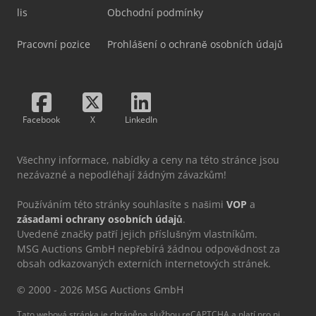
lis
Obchodní podmínky
Pracovní pozice
Prohlášení o ochraně osobních údajů
Facebook
X
LinkedIn
Všechny informace, nabídky a ceny na této stránce jsou
nezávazné a nepodléhají žádným závazkům!
Používáním této stránky souhlasíte s našimi
VOP
a
zásadami ochrany osobních údajů
.
Uvedené značky patří jejich příslušným vlastníkům.
MSG Auctions GmbH nepřebírá žádnou odpovědnost za
obsah odkazovaných externích internetových stránek.
© 2000 - 2026 MSG Auctions GmbH
Tato webová stránka je chráněna službou reCAPTCHA a platí pro ni