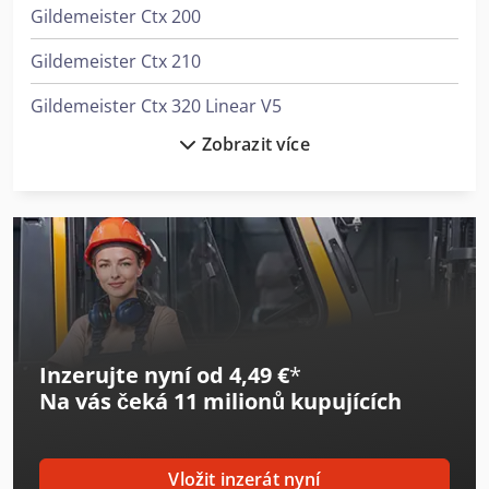
Gildemeister Ctx 200
Gildemeister Ctx 210
Gildemeister Ctx 320 Linear V5
Zobrazit více
Gildemeister Ctx 400
Gildemeister Ctx 420 Linear
Gildemeister Ctx 420 Linear V6
Gildemeister Ctx 500
Gildemeister Gac 42
Inzerujte nyní od 4,49 €
*
Gildemeister Gs 20-6
Na vás čeká
11 milionů kupujících
Gildemeister Nef 320
Gildemeister Nef 320 K
Vložit inzerát nyní