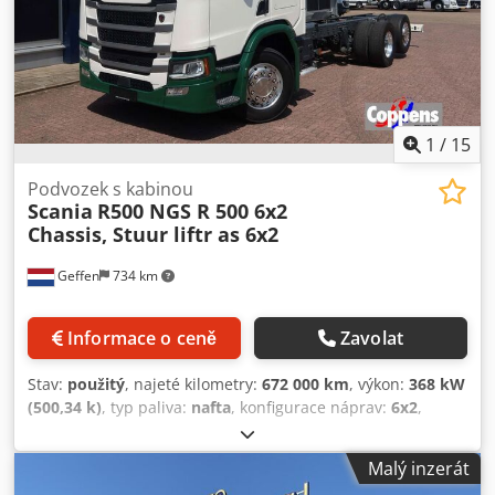
DPH
1
/
15
Podvozek s kabinou
Scania
R500 NGS R 500 6x2
Chassis, Stuur liftr as 6x2
Geffen
734 km
Informace o ceně
Zavolat
Stav:
použitý
, najeté kilometry:
672 000 km
, výkon:
368 kW
(500,34 k)
, typ paliva:
nafta
, konfigurace náprav:
6x2
,
palivo:
nafta
, brzdy:
intarder
, barva:
bílý
, kabina řidiče:
spací kabina
, typ převodu:
automatický
, emisní třída:
Euro
Malý inzerát
6
, zavěšení:
ocel-vzduch
, Rok výroby:
2022
, Vybavení:
ABS,