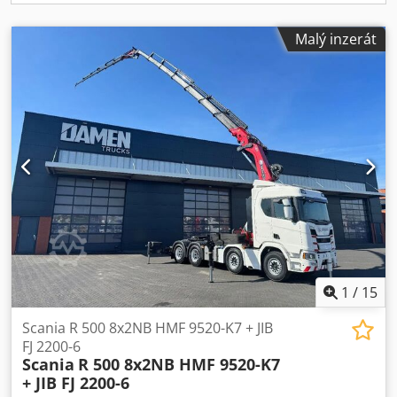
uvedených informací nelze odvozovat žádná práva. Telefon
kancelář: MOB: nizozemsky - anglicky - německy -
Malý inzerát
francouzsky - španělsky - italsky (dostupné přes WhatsApp
a Viber). MOB: pouze nizozemsky (dostupné přes
WhatsApp a Viber). Při platbě bankovním převodem musí
být platba provedena na níže uvedený bankovní účet. Vždy
ověřte platební údaje uvedené na našem webu. Pokud
obdržíte jiné informace, kontaktujte nás. Pokud máte
pochybnosti, zavolejte nám, abychom mohli ověřit fakturu
a/nebo platbu. Bankovní údaje: Rabobank Laan van
Limburg 2 4701BP Roosendaal IBAN: NL 89 RABO
EORI/DIČ/DPH: NL857401B(01) BIC/SWIFT: RABONL2U
1
/
15
Scania R 500 8x2NB HMF 9520-K7 + JIB
FJ 2200-6
Scania
R 500 8x2NB HMF 9520-K7
+ JIB FJ 2200-6