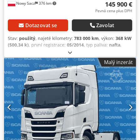
145 900 €
Nowy Sacz
376 km
Pevná cena plus DPH
Dotazovat se
Zavolat
Stav:
použitý
, najeté kilometry:
783 000 km
, výkon:
368 kW
(500,34 k)
, první registrace:
05/2014
, typ paliva:
nafta
,
celková hmotnost:
32 000 kg
, konfigurace náprav:
3
nápravy
, brzdy:
retardér
, barva:
bílý
, typ převodu:
Malý inzerát
mechanický
, délka ložné plochy:
6 200 mm
, šířka ložného
prostoru:
2 530 mm
, výška ložného prostoru:
600 mm
, Rok
výroby:
2014
, Vybavení:
ABS, jeřáb
, Scania R 500 / 8x4
Platforma 6,20 m + JEŘÁB + DÁLKOVÉ OVLÁDÁNÍ
Importováno / Bez nehody VE VELMI DOBRÉM STAVU! ? ROK
VÝROBY: 2014 ? NAJETO: 783 000 km VÝBAVA: ? ABS ? EL.
OKNA ? KLIMATIZACE ? POSILOVAČ ŘÍZENÍ ? TACHOGRAF
LOŽNÁ PLOCHA: 620 x 253 x 60 cm CELKOVÁ HMOTNOST:
32 000 kg ROZMĚR PNEU: 315/82R22,5 ROZVOR:
190/355/135 cm PODVOZEK: PRUŽINOVÝ JEŘÁB: PALFINGER
PK 88002 - EH G + DÁLKOVÉ OVLÁDÁNÍ TEL.: KUBA -
POLSKY, ANGLICKY, NĚMECKY, ITALSKY SEBASTIAN -