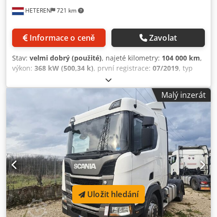
HETEREN
721 km
Informace o ceně
Zavolat
Stav:
velmi dobrý (použité)
, najeté kilometry:
104 000 km
,
výkon:
368 kW (500,34 k)
, první registrace:
07/2019
, typ
paliva:
nafta
, konfigurace náprav:
8x2
, palivo:
nafta
, brzdy:
retardér
, barva:
bílý
, kabina řidiče:
spací kabina
, typ
Malý inzerát
převodu:
automatický
, emisní třída:
Euro 6
, zavěšení:
vzduch
, Rok výroby:
2019
, provozní hodiny:
2 630 h
,
Vybavení:
ABS, centrální zamykání, elektricky ovládané
zrcátko, elektrické ovládání oken, klimatizace, lednice,
navigační systém, nezávislé topení, retardér, tempomat
,
= Další možnosti a vybavení = Crjdpfx Alsv Tmylj Rsf -
Hliníková palivová nádrž - Nízká hlučnost - Omezovač
rychlosti - Intarder - Vzduchové odpružení - Vzduchový
klakson - Sluneční clona - Nezávislé topení - Skříň na nářadí
- Xenonové osvětlení - Vývod výkonu (PTO) - Centrální
Uložit hledání
mazání = Další informace = Konfigurace náprav Přední
náprava 1: Řiditelná Přední náprava 2: Řiditelná Zadní