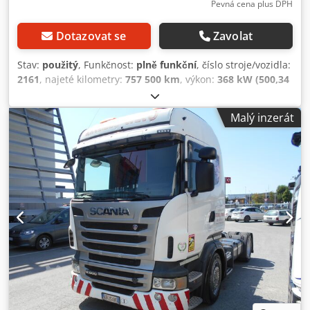
Pevná cena plus DPH
Dotazovat se
Zavolat
Stav:
použitý
, Funkčnost:
plně funkční
, číslo stroje/vozidla:
2161
, najeté kilometry:
757 500 km
, výkon:
368 kW (500,34
k)
, první registrace:
02/2007
, typ paliva:
nafta
,
pohotovostní hmotnost:
14 845 kg
, celková hmotnost:
Malý inzerát
32 000 kg
, rozměr pneumatiky:
315/80/22.5
, stav
pneumatik:
70 procent
, konfigurace náprav:
8x4
, palivo:
nafta
, kapacita palivové nádrže:
600 l
, barva:
šedá
, kabina
řidiče:
denní kabina
, typ převodu:
automatický
, emisní
třída:
Euro 3
, zavěšení:
vzduch
, délka ložné plochy:
7 000
mm
, Rok výroby:
2007
, Vybavení:
ABS, Tachograf,
elektricky ovládané zrcátko, elektrické ovládání oken,
elektronický stabilizační program (ESP), hydraulika,
klimatizace, nezávislé topení, nízká hlučnost, palubní
počítač, posilovač řízení, přídavná světla, registrace
nákladního vozidla, registrace vozu, spojler, tempomat,
uzávěrka diferenciálu, vyhřívání sedadla, řízení trakce
, R
500 V 8 motor, Opti Cruise převodovka se spojkovým