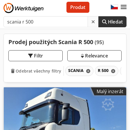
Prodat
Hledat
Prodej použitých Scania R 500
(95)
Filtr
Relevance
SCANIA
R 500
R
Odebrat všechny filtry
Malý inzerát