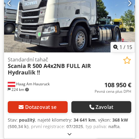
1
/
15
Standardní tahač
Scania
R 500 A4x2NB FULL AIR
Hydraulik !!
108 950 €
Haag Am Hausruck
224 km
Pevná cena plus DPH
Dotazovat se
Zavolat
Stav:
použitý
, najeté kilometry:
34 641 km
, výkon:
368 kW
(500,34 k)
, první registrace:
07/2025
, typ paliva:
nafta
,
pohotovostní hmotnost:
7 500 kg
, maximální hmotnost