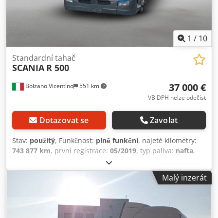
1
/
10
Standardní tahač
SCANIA
R 500
37 000 €
Bolzano Vicentino
551 km
VB DPH nelze odečíst
Dotazovat se
Zavolat
Stav:
použitý
, Funkčnost:
plně funkční
, najeté kilometry:
743 877 km
, první registrace:
05/2019
, typ paliva:
nafta
,
celková hmotnost:
4 400 kg
, konfigurace náprav:
2
nápravy
, palivo:
nafta
, barva:
modrá
, Rok výroby:
2019
,
Malý inzerát
Vybavení:
ABS, AdBlue, Bluetooth, EBS (Elektronický
brzdový systém), Tachograf, USB port, airbag, asistent
rozjezdu do kopce, asistent sledování mrtvého úhlu,
asistent udržování jízdního pruhu, centrální zamykání,