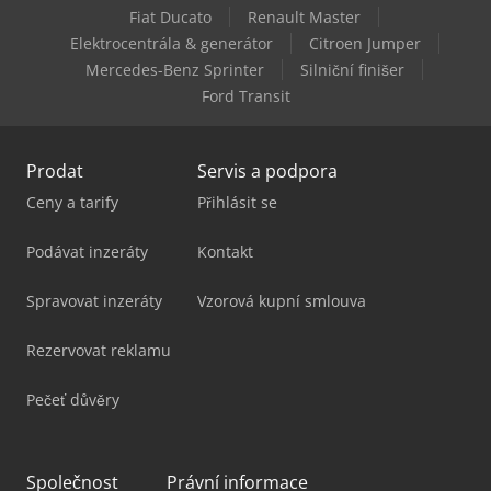
Fiat Ducato
Renault Master
Holzkraft Vps 2251 Vr Ed
Elektrocentrála & generátor
Citroen Jumper
Mercedes-Benz Sprinter
Silniční finišer
Holzkraft Zaa 2863 Af
Ford Transit
Prodat
Servis a podpora
Ceny a tarify
Přihlásit se
Podávat inzeráty
Kontakt
Spravovat inzeráty
Vzorová kupní smlouva
Rezervovat reklamu
Pečeť důvěry
Společnost
Právní informace