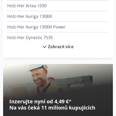
Holz-Her Artea 1030
Holz-Her Auriga 1308Xl
Holz-Her Auriga 1308Xl Power
Holz-Her Dynestic 7535
Zobrazit více
Holz-Her Epicon 7235
Holz-Her Evolution 7402 4Mat
Holz-Her Evolution 7405 4Mat
Holz-Her Evolution 7405 Connect
Holz-Her Pro-Master 7017
Inzerujte nyní od 4,49 €
*
Holz-Her Sector 1257
Na vás čeká
11 milionů kupujících
Holz-Her Sprint 1329 Multi