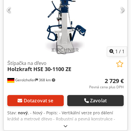
1
/
1
Štípačka na dřevo
Holzkraft
HSE 30-1100 ZE
2 729 €
Gerolzhofen
368 km
Pevná cena plus DPH
Dotazovat se
Zavolat
Stav:
nový
, - Nový - Popis: - Vertikální verze pro dělení
krátké a metrové dřevo - Robustní a pevná konstrukce -
Odolnost proti nárazu a poškrábání díky vysoce kvalitnímu