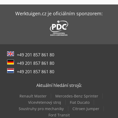
Holzkraft Minimax Fs 30C Tersa
Holzkraft Minimax Fs 41E Tersa
Werktuigen.cz je oficiálním sponzorem:
Holzkraft Minimax Me 35 Tr S
Holzkraft Minimax Si 400Es 32 M
Holzkraft Minimax T 45C
+49 201 857 861 80
Holzkraft Rla 125
+49 201 857 861 80
Holzkraft Rla 160
+49 201 857 861 80
Holzkraft Startech Cn V
Aktuální hledání strojů:
Holzkraft Vsa 38 L
Renault Master
Mercedes-Benz Sprinter
Holzkraft Vsa 48 L
Vícevřetenový stroj
Fiat Ducato
Soustruhy pro mechaniky
Citroen Jumper
Holzkraft Zaa 2863 Af
Ford Transit