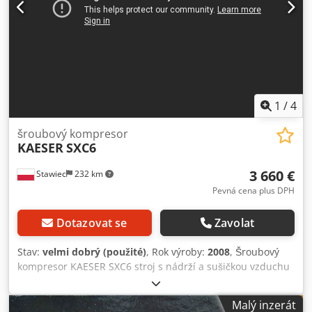
1
/
4
šroubový kompresor
KAESER
SXC6
3 660 €
Stawiec
232 km
Pevná cena plus DPH
Dotazovat se
Zavolat
Stav:
velmi dobrý (použité)
, Rok výroby:
2008
, Šroubový
kompresor KAESER SXC6 stroj s nádrží a sušičkou vzduchu
po servisu Dodpeyt H Srofx Apwekr
Malý inzerát