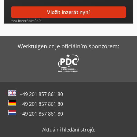
Kaeser Sm 13 T
Vložit inzerát nyní
Kaeser Sušička
*za inzerát/měsíc
Kaeser Sxc 8
Kaeser Ta 11
Werktuigen.cz je oficiálním sponzorem:
Kaeser Ta 8
Kaeser Tah 7
Kaeser Tb 19
+49 201 857 861 80
Kaeser Tb 26
+49 201 857 861 80
Kaeser Tbh 14
+49 201 857 861 80
Kaeser Tc 36
Aktuální hledání strojů:
Kaeser Tc 44