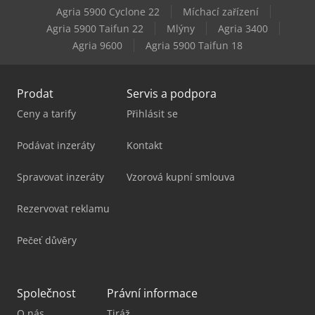
Agria 5900 Cyclone 22
Míchací zařízení
Kaeser Td 61
Agria 5900 Taifun 22
Mlýny
Agria 3400
Agria 9600
Agria 5900 Taifun 18
Kaeser Tf 230
Prodat
Servis a podpora
Ceny a tarify
Přihlásit se
Podávat inzeráty
Kontakt
Spravovat inzeráty
Vzorová kupní smlouva
Rezervovat reklamu
Pečeť důvěry
Společnost
Právní informace
O nás
Tiráž