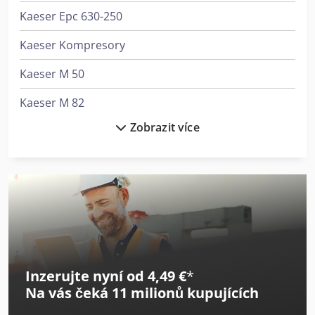
Kaeser Epc 630-250
Kaeser Kompresory
Kaeser M 50
Kaeser M 82
Zobrazit více
Kaeser Omega 83P
Kaeser Sk 22
Kaeser Sk 25
Kaeser Sk 25 T
Kaeser Sk 25 T Sfc
Inzerujte nyní od 4,49 €
*
Kaeser Sm 10
Na vás čeká
11 milionů kupujících
Kaeser Sm 13