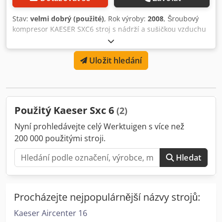
Stav:
velmi dobrý (použité)
, Rok výroby:
2008
, Šroubový
kompresor KAESER SXC6 stroj s nádrží a sušičkou vzduchu
po servisu Dedpfxjymzhno Apwskr
Uložit hledání
Použitý Kaeser Sxc 6
(2)
Nyní prohledávejte celý Werktuigen s více než
200 000 použitými stroji.
Hledat
Procházejte nejpopulárnější názvy strojů:
Kaeser Aircenter 16