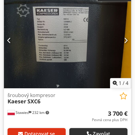
1
/
4
šroubový kompresor
Kaeser
SXC6
3 700 €
Stawiec
232 km
Pevná cena plus DPH
Dotazovat se
Zavolat