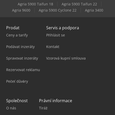
Kaeser Td 61
Agria 5900 Taifun 18
Agria 5900 Taifun 22
Agria 9600
Agria 5900 Cyclone 22
Agria 3400
Kaeser Tf 230
Prodat
Servis a podpora
Ceny a tarify
Přihlásit se
Podávat inzeráty
Kontakt
Spravovat inzeráty
Vzorová kupní smlouva
Rezervovat reklamu
Pečeť důvěry
Společnost
Právní informace
O nás
Tiráž