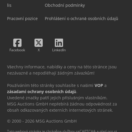
lis
Obchodní podmínky
Pracovní pozice
Prohlášení o ochraně osobních údajů
Facebook
X
LinkedIn
Všechny informace, nabídky a ceny na této stránce jsou
nezávazné a nepodléhají žádným závazkům!
Používáním této stránky souhlasíte s našimi
VOP
a
zásadami ochrany osobních údajů
.
Uvedené značky patří jejich příslušným vlastníkům.
MSG Auctions GmbH nepřebírá žádnou odpovědnost za
obsah odkazovaných externích internetových stránek.
© 2000 - 2026 MSG Auctions GmbH
Tato webová stránka je chráněna službou reCAPTCHA a platí pro ni