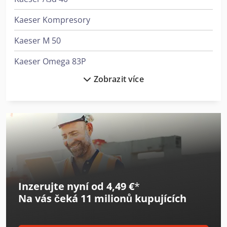
Kaeser Kompresory
Kaeser M 50
Kaeser Omega 83P
Zobrazit více
Kaeser Sk 22
Kaeser Sk 25
Kaeser Sk 25 T
Kaeser Sm 10
Kaeser Sm 13
Inzerujte nyní od 4,49 €
*
Kaeser Sm 13 T
Na vás čeká
11 milionů kupujících
Kaeser Sušička
Kaeser Sxc 6