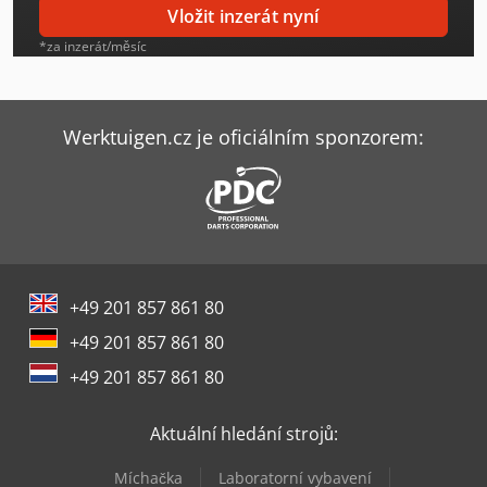
Vložit inzerát nyní
Kaeser Sxc 8
*za inzerát/měsíc
Kaeser Ta 11
Kaeser Ta 5
Werktuigen.cz je oficiálním sponzorem:
Kaeser Ta 8
Kaeser Tah 7
Kaeser Tb 19
+49 201 857 861 80
Kaeser Tb 26
+49 201 857 861 80
Kaeser Tbh 14
+49 201 857 861 80
Kaeser Tc 36
Aktuální hledání strojů:
Kaeser Tc 44
Míchačka
Laboratorní vybavení