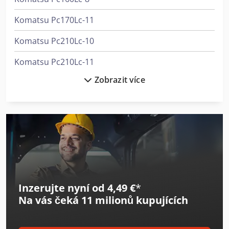
Komatsu Pc170Lc-11
Komatsu Pc210Lc-10
Komatsu Pc210Lc-11
Zobrazit více
Komatsu Pc240Nlc-10
Komatsu Pc24Mr-5
Komatsu Pc26Mr-3
Komatsu Pc26Mr-5
Komatsu Pc35Mr-3
Inzerujte nyní od 4,49 €
*
Komatsu Pc35Mr-5
Na vás čeká
11 milionů kupujících
Komatsu Pc360Lc-11
Komatsu Pc450-7