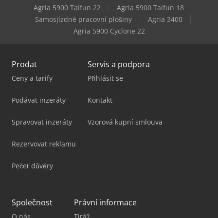
Komatsu Wa70-6
Agria 5900 Taifun 22
Agria 5900 Taifun 18
Samosjízdné pracovní plošiny
Agria 3400
Komatsu Wa70M-8
Agria 5900 Cyclone 22
Prodat
Servis a podpora
Ceny a tarify
Přihlásit se
Podávat inzeráty
Kontakt
Spravovat inzeráty
Vzorová kupní smlouva
Rezervovat reklamu
Pečeť důvěry
Společnost
Právní informace
O nás
Tiráž