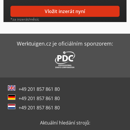
Komatsu Pc26Mr-5
Vložit inzerát nyní
Komatsu Pc290Lc-11
*za inzerát/měsíc
Komatsu Pc35Mr-3
Komatsu Pc35Mr-5
Werktuigen.cz je oficiálním sponzorem:
Komatsu Pc360Lc-11
Komatsu Pc450-7
Komatsu Pc490Lc-11
+49 201 857 861 80
Komatsu Pc80Mr-3
+49 201 857 861 80
Komatsu Pw148-8
+49 201 857 861 80
Komatsu Wa380-7
Aktuální hledání strojů:
Komatsu Wa480-6