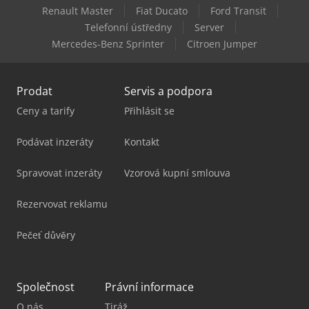
Renault Master
Fiat Ducato
Ford Transit
Komatsu Wa70M-8
Telefonní ústředny
Server
Mercedes-Benz Sprinter
Citroen Jumper
Komatsu Wh613
Prodat
Servis a podpora
Ceny a tarify
Přihlásit se
Podávat inzeráty
Kontakt
Spravovat inzeráty
Vzorová kupní smlouva
Rezervovat reklamu
Pečeť důvěry
Společnost
Právní informace
O nás
Tiráž