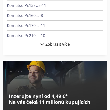
Komatsu Pc138Us-11
Komatsu Pc160Lc-8
Komatsu Pc170Lc-11
Komatsu Pc210Lc-10
Zobrazit více
Komatsu Pc210Lc-11
Komatsu Pc210Lc-8
Komatsu Pc240Lc
Komatsu Pc240Lc-8
Komatsu Pc240Nlc-10
Inzerujte nyní od 4,49 €
*
Komatsu Pc24Mr-5
Na vás čeká
11 milionů kupujících
Komatsu Pc26Mr-3