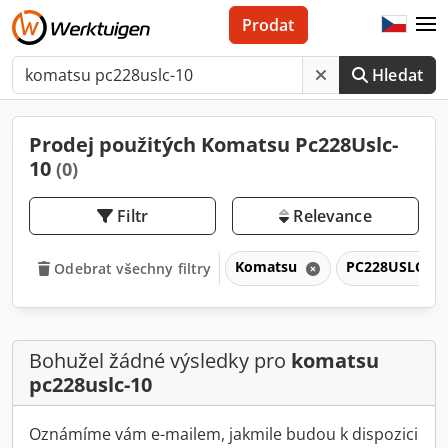
Prodat
Hledat
Prodej použitých Komatsu Pc228Uslc-
10
(0)
Filtr
Relevance
Komatsu
PC228USLC-1
Odebrat všechny filtry
Bohužel žádné výsledky pro
komatsu
pc228uslc-10
Oznámíme vám e-mailem, jakmile budou k dispozici