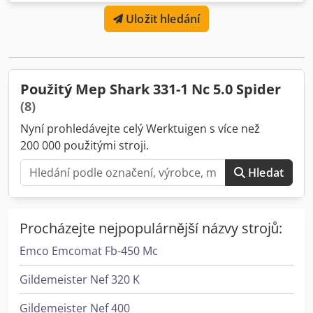
upínacími a dorazovými čelistmi - Velký, bočně výsuvný
Uložit hledání
zásobník na třísky a nádoba na chladicí kapalinu *
Vybaveno 2 elektrickými čerpadly pro mazání a chlazení
pilového kotouče * Pistole na chladicí kapalinu pro čištění
stroje - Kartáč na odstraňování třísek pro čištění pilového
kotouče - Návod k obsluze CZ Informace od výrobce : Při
Použitý Mep Shark 331-1 Nc 5.0 Spider
instalaci této pily do sítě s proudovým chráničem (RCD),
(8)
měla by být citlivý na všechny proudy a ne menší než 300
Nyní prohledávejte celý Werktuigen s více než
mA. SPECIÁLNÍ PŘÍSLUŠENSTVÍ, KTERÉ JE SOUČÁSTÍ
DODÁVKY : - mikrodávkovač MEP LubeCut
200 000 použitými stroji.
Hledat
Procházejte nejpopulárnější názvy strojů:
Emco Emcomat Fb-450 Mc
Gildemeister Nef 320 K
Gildemeister Nef 400