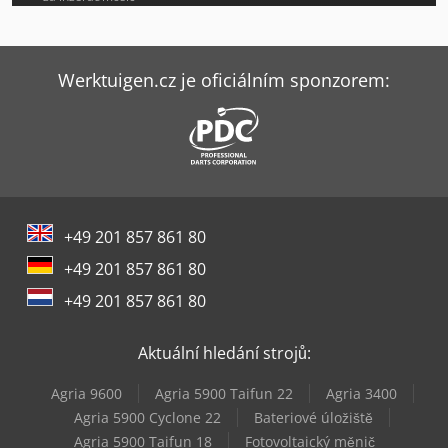
Mep Shark 282 Sxi Evo
Mep Shark 332-1 Ccs
Werktuigen.cz je oficiálním sponzorem:
Mep Shark 350 Cnc Hs 4.0
Mep Shark 350 Nc Hs 5.0
Mep Shark 382-1 Sxi Evo
+49 201 857 861 80
Mep Shark 512 Sxi Evo
+49 201 857 861 80
Mep Tiger 352
+49 201 857 861 80
Mep Tiger 352 Nc 5.0
Aktuální hledání strojů:
Mep Tiger 352 Sx Evo
Agria 9600
Agria 5900 Taifun 22
Agria 3400
Mep Tiger 372 Cnc Lr 4.0
Agria 5900 Cyclone 22
Bateriové úložiště
Agria 5900 Taifun 18
Fotovoltaický měnič
Mep Tiger 372 Sx Evo