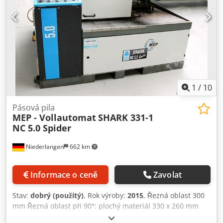
1
/
10
Pásová pila
MEP - Vollautomat
SHARK 331-1
NC 5.0 Spider
Niederlangen
662 km
Informace o ceně
Zavolat
Stav:
dobrý (použitý)
, Rok výroby:
2015
, Řezná oblast 300
mm Řezná oblast při 90°: plochý materiál 330 x 260 mm
Řezná oblast při 90°: čtverec 260 x 260 mm Řezná oblast