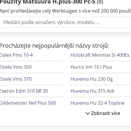
Použitý Matsuura H.plus-300 Pc-5
(0)
Nyní prohledávejte celý Werktuigen s více než 200 000 použit
Procházejte nejpopulárnější názvy strojů:
Dalex Pms 10-4
H
Eisele Vms 350
Hurco Vm 10 I Plus
Eisele Vms 370
Huvema Hu 230 Dg
Exeron Edm 310 Mf 30
Huvema Hu 315 Ask
Gildemeister Nef Plus 500
Huvema Hu 32-4 Topline
Zobrazit více
Haas Umc-500
Huvema Hu 370 Psk
Hitachi Zx300Lc-6
Jaespa Msu 4