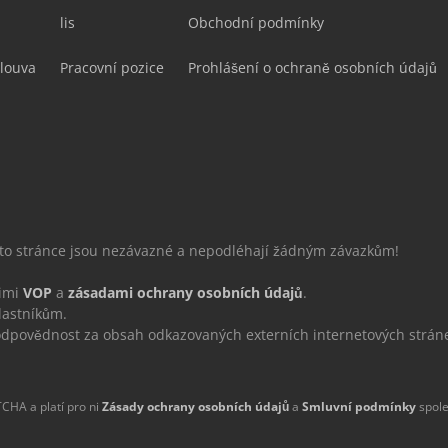
lis
Obchodní podmínky
louva
Pracovní pozice
Prohlášení o ochraně osobních údajů
éto stránce jsou nezávazné a nepodléhají žádným závazkům!
šimi
VOP
a
zásadami ochrany osobních údajů
.
lastníkům.
povědnost za obsah odkazovaných externích internetových strán
CHA a platí pro ni
Zásady ochrany osobních údajů
a
Smluvní podmínky
spole