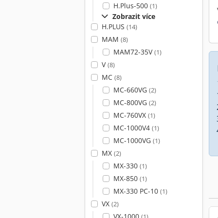
H.Plus-500
(1)
Zobrazit více
H.PLUS
(14)
MAM
(8)
MAM72-35V
(1)
V
(8)
MC
(8)
MC-660VG
(2)
MC-800VG
(2)
MC-760VX
(1)
MC-1000V4
(1)
MC-1000VG
(1)
MX
(2)
MX-330
(1)
MX-850
(1)
MX-330 PC-10
(1)
VX
(2)
VX-1000
(1)