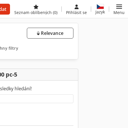
dat
Jazyk
Seznam oblíbených
(0)
Přihlásit se
Menu
Relevance
ny filtry
0 pc-5
sledky hledání!