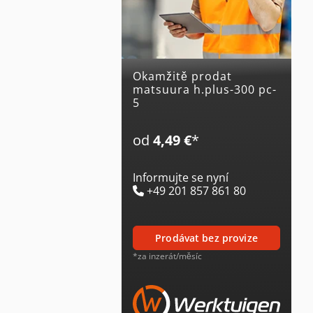
Okamžitě prodat
matsuura h.plus-300 pc-
5
od
4,49 €
*
Informujte se nyní
+49 201 857 861 80
prodávat bez provize
*za inzerát/měsíc