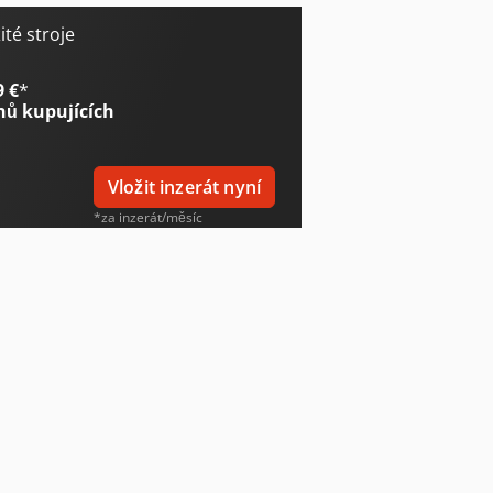
té stroje
9 €
*
nů kupujících
Vložit inzerát nyní
*za inzerát/měsíc