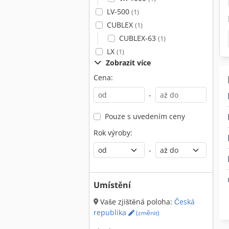
LV-500
(1)
CUBLEX
(1)
CUBLEX-63
(1)
LX
(1)
Zobrazit více
Cena:
-
Pouze s uvedením ceny
Rok výroby:
-
Umístění
Vaše zjištěná poloha:
Česká
republika
(změnit)