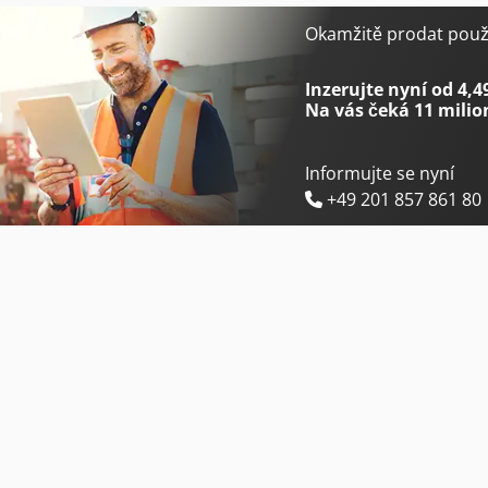
Holzkraft Hbs 533 S
Komatsu Hb365Lc-3
Okamžitě prodat použi
Holzkraft Hbs 633 S
Komatsu Wa480-6
Inzerujte nyní od 4,4
Na vás čeká
11 milio
Informujte se nyní
+49 201 857 861 80