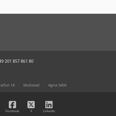
49 201 857 861 80
Taifun 18
Mulčovač
Agria 3400
Facebook
X
LinkedIn