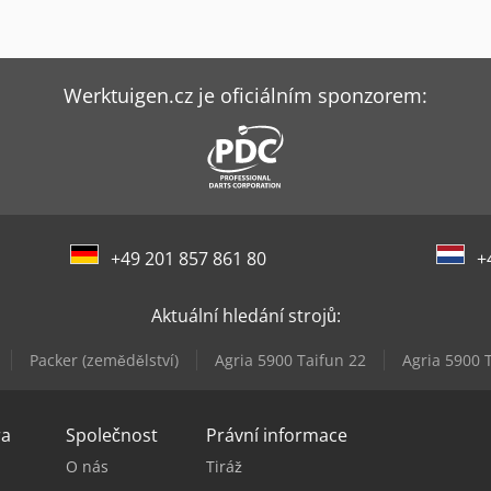
Werktuigen.cz je oficiálním sponzorem:
+49 201 857 861 80
+
Aktuální hledání strojů:
Packer (zemědělství)
Agria 5900 Taifun 22
Agria 5900 
ra
Společnost
Právní informace
O nás
Tiráž