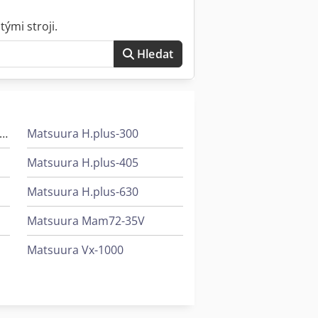
ými stroji.
Hledat
olzkraft Minimax Si 400Es 32 M
Matsuura H.plus-300
Matsuura H.plus-405
Matsuura H.plus-630
Matsuura Mam72-35V
Matsuura Vx-1000
Maxion Unimax 4
Maxion Unimax 4 Basic Plus