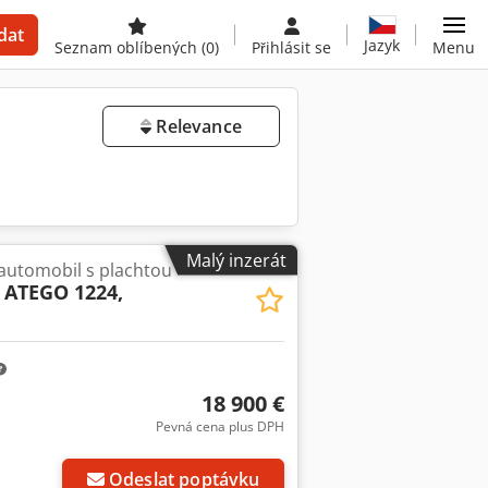
dat
Jazyk
Seznam oblíbených
(0)
Přihlásit se
Menu
Relevance
Malý inzerát
 automobil s plachtou
ATEGO 1224,
18 900 €
Pevná cena plus DPH
Odeslat poptávku