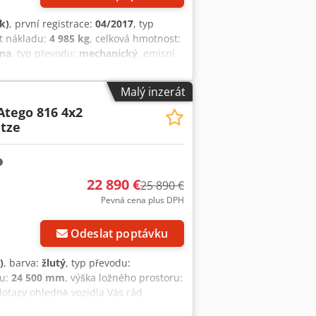
k)
, první registrace:
04/2017
, typ
t nákladu:
4 985 kg
, celková hmotnost:
ina
, typ převodu:
mechanický
, emisní
ová šířka:
3 600 mm
, celková výška:
 480 mm
, výška ložného prostoru:
Malý inzerát
m, klimatizace, pneumatická brzda,
Atego 816 4x2
go | Rozměry ložné plochy: délka 7,20
itze
podvozkí 4×2, klimatizace, tempomat |
né zařízení. | Chyby, změny a
22 890 €
25 890 €
Pevná cena plus DPH
Odeslat poptávku
)
, barva:
žlutý
, typ převodu:
ru:
24 500 mm
, výška ložného prostoru:
 dotazy ohledně vozidla Vás rád
skříňový vůz na stěhování A1M přední