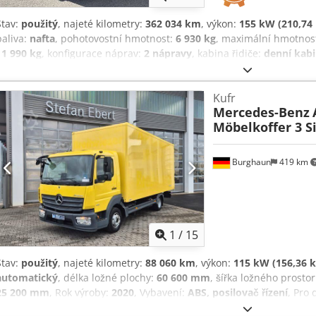
Stav:
použitý
, najeté kilometry:
362 034 km
, výkon:
155 kW (210,74 
paliva:
nafta
, pohotovostní hmotnost:
6 930 kg
, maximální hmotnos
11 990 kg
, konfigurace náprav:
2 nápravy
, kabina řidiče:
denní kab
třída:
Euro 6
, zavěšení:
ocel-vzduch
, celková délka:
2 550 mm
, celk
9 060 mm
, délka ložné plochy:
7 200 mm
, šířka ložného prostoru:
2
Kufr
2 400 mm
, Vybavení:
ABS, centrální zamykání, imobilizační systé
Mercedes-Benz
registrace nákladního vozidla, spojler, tempomat
, | Mercedes Ate
Möbelkoffer 3 S
m, šířka 2,48 m, výška 2,40 m | 18 palet. | Výbava: dvounápravové 
ABS/ASR, palubní počítač, centrální zamykání, elektrická okna | Taž
předběžný prodej vyhrazeny. Djdpfx Aoznb T Eof Dskr
Burghaun
419 km
1
/
15
Stav:
použitý
, najeté kilometry:
88 060 km
, výkon:
115 kW (156,36 k
automatický
, délka ložné plochy:
60 600 mm
, šířka ložného prosto
25 200 mm
, Rok výroby:
2020
, Vybavení:
ABS, posilovač řízení
, Pro
obslouží pan Seidel (na tel. čísle ...). Mercedes-Benz Axor 816 4x2 