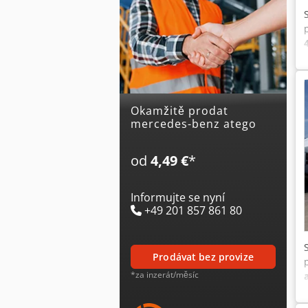
Okamžitě prodat
mercedes-benz atego
od
4,49 €
*
Informujte se nyní
+49 201 857 861 80
prodávat bez provize
*za inzerát/měsíc