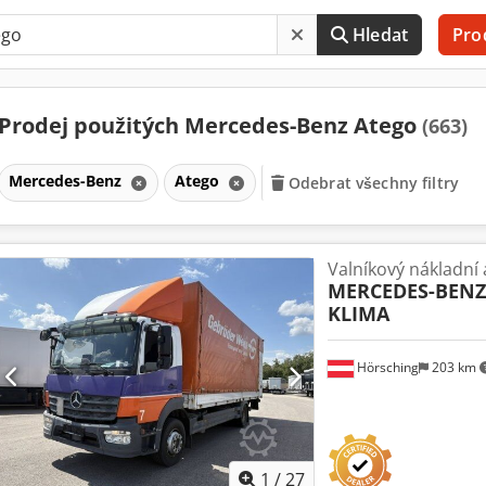
Hledat
Pro
Prodej použitých Mercedes-Benz Atego
(663)
Mercedes-Benz
Atego
Odebrat všechny filtry
Valníkový nákladní
MERCEDES-BENZ
KLIMA
Hörsching
203 km
1
/
27