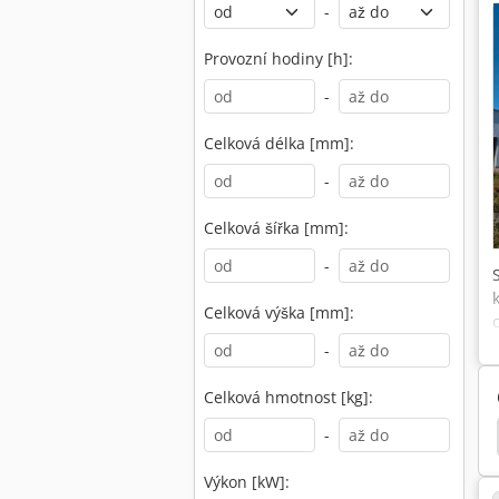
-
Provozní hodiny [h]:
-
Celková délka [mm]:
-
Celková šířka [mm]:
-
Celková výška [mm]:
-
Celková hmotnost [kg]:
-
 Antos
Volvo Fl
Renault Premium
Daf Lf
Výkon [kW]: