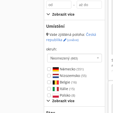
-
Zobrazit více
Umístění
Vaše zjištěná poloha:
Česká
republika
(změnit)
okruh:
Neomezený
(663)
Německo
(551)
Nizozemsko
(55)
Belgie
(16)
Itálie
(15)
Polsko
(8)
Zobrazit více
Stav