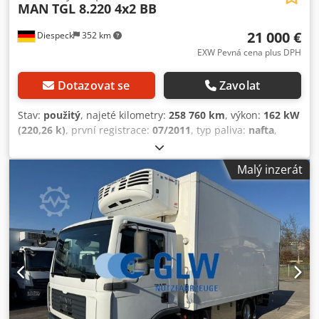
MAN
TGL 8.220 4x2 BB
21 000 €
Diespeck
352 km
EXW Pevná cena plus DPH
Dotazovat se
Zavolat
Stav:
použitý
, najeté kilometry:
258 760 km
, výkon:
162 kW
(220,26 k)
, první registrace:
07/2011
, typ paliva:
nafta
,
celková hmotnost:
7 490 kg
, rozměr pneumatiky:
225/75
R17,5
, konfigurace náprav:
4x2
, rozvor náprav:
3 050 mm
,
Malý inzerát
brzdy:
brzdění motorem
, barva:
bílý
, typ převodu:
mechanický
, emisní třída:
Euro 5
, zavěšení:
ocel
, objem
ložného prostoru:
3 m³
, délka ložné plochy:
3 800 mm
,
šířka ložného prostoru:
2 300 mm
, výška ložného prostoru:
400 mm
, Vybavení:
ABS, EBS (Elektronický brzdový
systém), přípojné zařízení, tempomat, uzávěrka
diferenciálu
, Objem motoru: 4 580 cm³ Tažné zařízení pro
přívěs o hmotnosti 40 tun Hydraulika (přídavný pohon)
Nízká hlučnost Crodpfx Aozquyqjp Esf Kabina pro použití v
místní dopravě Středové sedadlo Hydraulický vzduch a