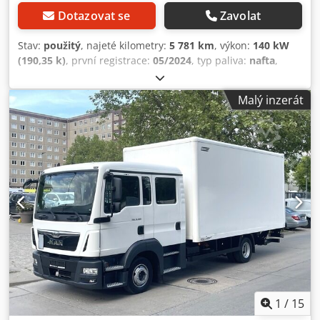
Dotazovat se
Zavolat
Stav:
použitý
, najeté kilometry:
5 781 km
, výkon:
140 kW
(190,35 k)
, první registrace:
05/2024
, typ paliva:
nafta
,
celková hmotnost:
7 490 kg
, další kontrola (TÜV):
05/2027
,
barva:
bílý
, typ převodu:
mechanický
, počet míst k sezení:
Malý inzerát
2
, délka ložné plochy:
6 100 mm
, šířka ložného prostoru:
2 460 mm
, výška ložného prostoru:
2 400 mm
, Rok výroby:
2024
, Vybavení:
ABS, centrální zamykání, klimatizace,
navigační systém, zvedací plošina
, * Německé vozidlo od
prvního majitele * WMA12DZZ7RP257820 * Velmi dobrý
stav * Vzduchové odpružení zadní nápravy * Automatická
klimatizace * Tempomat * Motorová brzda * Uzávěrka
diferenciálu * 6stupňová manuální převodovka * Komfortní
sedadlo s vyhříváním * Multifunkční volant * Příprava pro
couvací kameru * Navigace * MAN mediální systém,
navigace, 7" * Asistent změny jízdního pruhu * Varování
před kolizí * Rozvor 4.200 mm * Tažné zařízení Maul a
koule * Zadní zvedací plošina 1.000 kg * Mladá skříň 6,10 m
Crjdpfx Aszbv Ulsp Esf * Užitečné zatížení 1.880 kg *
1
/
15
WhatsApp: * Kontakt v polštině, ????? ?????: * Prodej pouze