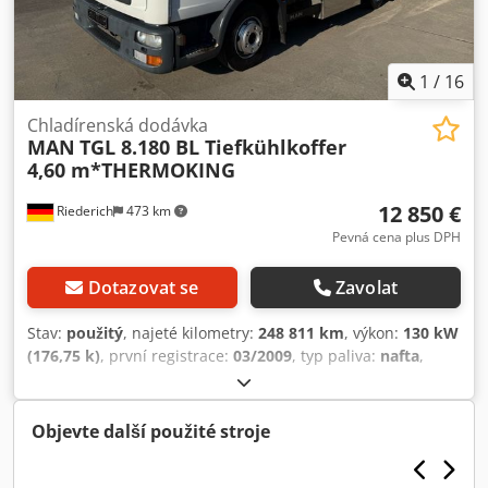
elektřina pro provoz přívěsu Kuličkové a čepové tažné
zařízení Chyby a změny vyhrazeny.
1
/
16
Chladírenská dodávka
MAN
TGL 8.180 BL Tiefkühlkoffer
4,60 m*THERMOKING
12 850 €
Riederich
473 km
Pevná cena plus DPH
Dotazovat se
Zavolat
Stav:
použitý
, najeté kilometry:
248 811 km
, výkon:
130 kW
(176,75 k)
, první registrace:
03/2009
, typ paliva:
nafta
,
celková hmotnost:
7 490 kg
, barva:
bílý
, typ převodu:
automatický
, emisní třída:
Euro 4
, počet míst k sezení:
2
,
objem ložného prostoru:
29 m³
, délka ložné plochy:
5 081
Objevte další použité stroje
mm
, šířka ložného prostoru:
2 468 mm
, výška ložného
prostoru:
2 300 mm
, Rok výroby:
2009
, Vybavení:
ABS,