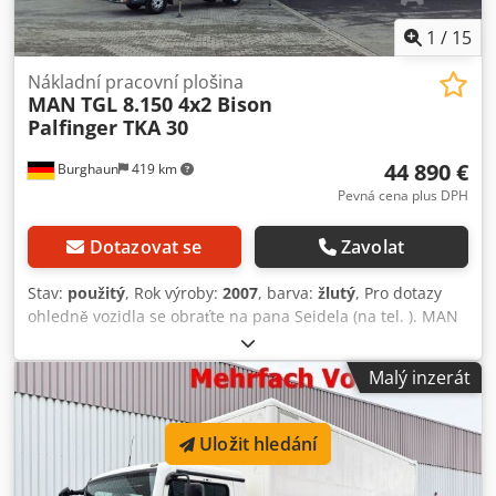
1
/
15
Nákladní pracovní plošina
MAN
TGL 8.150 4x2 Bison
Palfinger TKA 30
44 890 €
Burghaun
419 km
Pevná cena plus DPH
Dotazovat se
Zavolat
Stav:
použitý
, Rok výroby:
2007
, barva:
žlutý
, Pro dotazy
ohledně vozidla se obraťte na pana Seidela (na tel. ). MAN
TGL 8.150 4x2 zdvihací plošina Nástavba: Bison Palfinger
TKA 30, pracovní výška: 30 m, délka ložné plochy: 1,62 m,
Malý inzerát
šířka ložné plochy: 0,82 m, dosah: 18,4 m, osoby: 3,
užitečné zatížení: 280 kg, počet míst k sezení: 2, manuální
převodovka, motorová brzda, ABS/ESP/ASR, přídavný
Uložit hledání
pohon, halogenová světla, majákové osvětlení, hydraulická
soustava, vzorek pneu: 1. náprava 11 mm, 2. náprava 12–