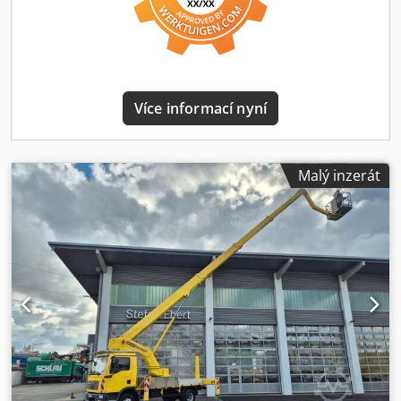
zařízení 3500 kg -Více informací, další extra velké obrázky,
popis trasy, naleznete na naší domovské stránce: -V
případě dotazů v angličtině volejte ... Klimatizace,
automatická převodovka, DPH lze vyčlenit, ASR, ABS,
servisní knížka, střešní okno, Distronic, rádio, palubní
Více informací nyní
počítač, elektrická okna vpředu, elektrický imobilizér, tažné
zařízení, mlhovky, posilovač řízení, tónovaná skla, elektricky
nastavitelná zrcátka, tachograf, rezervní kolo, kabina:
krátká, vzduchové odpružení řidiče, vzduchové odpružení
Malý inzerát
sedadla řidiče, elektrická okna, z první ruky, třída emisí:
Euro 6, diesel, pohon zadních kol, HSN 1516, filtr pevných
částic, STK + TK bude před prodejem provedena, možnost
pronájmu, ekologická plaketa: 4 – zelená