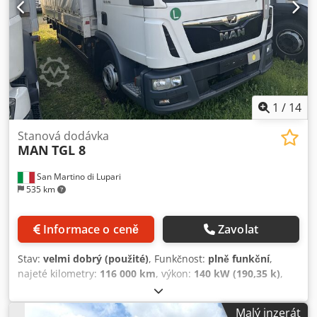
1
/
14
Stanová dodávka
MAN
TGL 8
San Martino di Lupari
535 km
Informace o ceně
Zavolat
Stav:
velmi dobrý (použité)
, Funkčnost:
plně funkční
,
najeté kilometry:
116 000 km
, výkon:
140 kW (190,35 k)
,
první registrace:
06/2019
, typ paliva:
nafta
, pohotovostní
hmotnost:
5 400 kg
, maximální hmotnost nákladu:
2 050
Malý inzerát