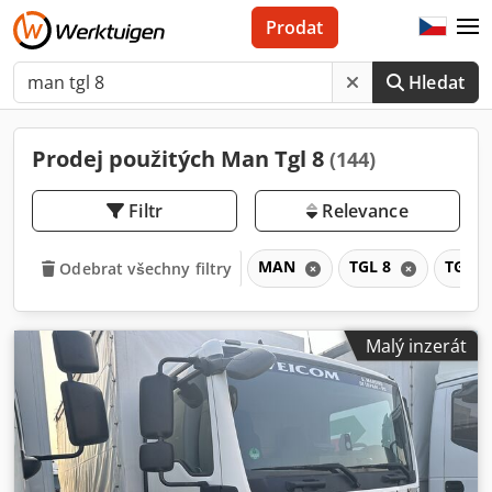
Prodat
Hledat
Prodej použitých Man Tgl 8
(144)
Filtr
Relevance
MAN
TGL 8
TGL
Odebrat všechny filtry
Malý inzerát