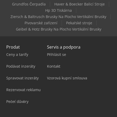
Grundfos Čerpadla
Haver & Boecker Balicí Stroje
Scm Startech Cn V
Hp 3D Tiskárna
Ziersch & Baltrusch Brusky Na Plocho Vertikální Brusky
Scm Superset Nt
Pivovarské zařízení
Pekařské stroje
Geibel & Hotz Brusky Na Plocho Vertikální Brusky
Prodat
Servis a podpora
Ceny a tarify
Přihlásit se
Podávat inzeráty
Kontakt
Spravovat inzeráty
Vzorová kupní smlouva
Rezervovat reklamu
Pečeť důvěry