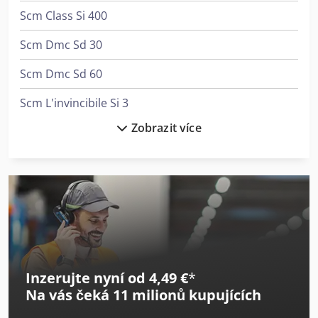
Scm Class Si 400
Scm Dmc Sd 30
Scm Dmc Sd 60
Scm L'invincibile Si 3
Zobrazit více
Scm Me 25
Scm Me 40
Scm Minimax Fs 41E
Scm Minimax Sc 2C
Scm Minimax St 5Es
Inzerujte nyní od 4,49 €
*
Scm Nova F 520
Na vás čeká
11 milionů kupujících
Scm Nova Fs 410