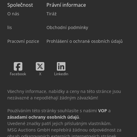
Společnost
Právní informace
O nás
Tiráž
lis
Obchodní podmínky
Pracovní pozice
Prohlášení o ochraně osobních údajů
Facebook
X
LinkedIn
Všechny informace, nabídky a ceny na této stránce jsou
nezávazné a nepodléhají žádným závazkům!
Používáním této stránky souhlasíte s našimi
VOP
a
zásadami ochrany osobních údajů
.
Uvedené značky patří jejich příslušným vlastníkům.
MSG Auctions GmbH nepřebírá žádnou odpovědnost za
obsah odkazovaných externích internetových stránek.