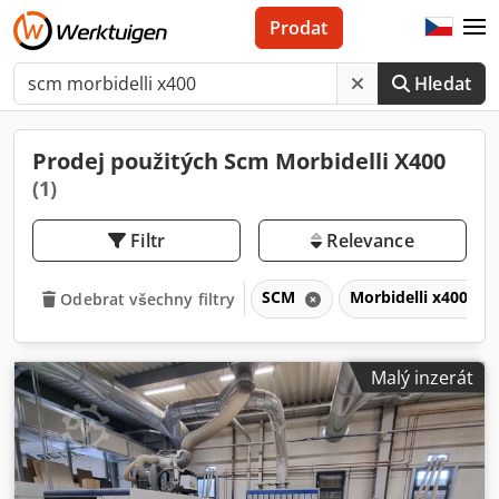
Prodat
Hledat
Prodej použitých Scm Morbidelli X400
(1)
Filtr
Relevance
SCM
Morbidelli x400
Odebrat všechny filtry
Malý inzerát