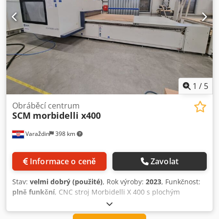
1
/
5
Obráběcí centrum
SCM
morbidelli x400
Varaždin
398 km
Informace o ceně
Zavolat
Stav:
velmi dobrý (použité)
, Rok výroby:
2023
, Funkčnost:
plně funkční
, CNC stroj Morbidelli X 400 s plochým
(nesting) stolem Dedpfxoxqzm Ds Akpsck