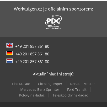
Scm Nova F 520
Werktuigen.cz je oficiálním sponzorem:
Scm Nova Fs 410
Scm Nova Fs 520
Scm Nova Si 400
+49 201 857 861 80
Scm Nova Si 400Ep
+49 201 857 861 80
Scm Nova Si X
+49 201 857 861 80
Scm Olimpic K 230 Evo
Aktuální hledání strojů:
Scm Profiset 40
Fiat Ducato
Citroen Jumper
Renault Master
Scm Startech Cn V
Mercedes-Benz Sprinter
Ford Transit
Kolový nakladač
Teleskopický nakladač
Scm Stefani Kd