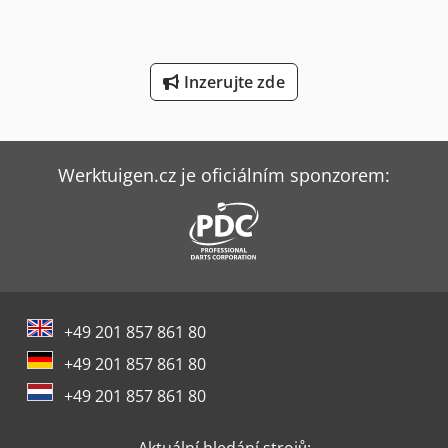
Mercedes-Benz V
Sack & Kiesselbach Stroje Na Tvarování Ozubených Kol
Inzerujte zde
Scherer Feinbau Vdz 220 / Ds
Tec Freetec
Werktuigen.cz je oficiálním sponzorem:
Tec Rotec
Unimog U 400
Vw Sklápěč
Weinbrenner Tsv 6/3050
+49 201 857 861 80
Werner & Pfleiderer Stroje Na Zavěšení
+49 201 857 861 80
Wurster & Dietz Stroje Na Výrobu Palet
+49 201 857 861 80
Ziersch & Baltrusch Brusky Na Plocho Vertikální Brusky