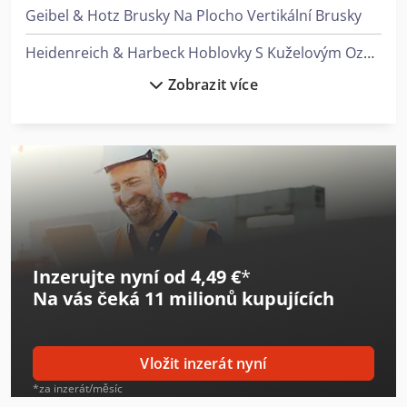
Geibel & Hotz Brusky Na Plocho Vertikální Brusky
Heidenreich & Harbeck Hoblovky S Kuželovým Ozubením
Zobrazit více
Heidenreich & Harbeck Stroje Pro Hluboké Vrtání
Huvema Hu 370 Psk
Linde Reachstacker
Linde V
Man L 2000
Inzerujte nyní od 4,49 €
*
Man Sklápěč
Na vás čeká
11 milionů kupujících
Mark Kompresory
Mercedes Benz Sklápěč
Vložit inzerát nyní
Mercedes-Benz Unimog 400
*za inzerát/měsíc