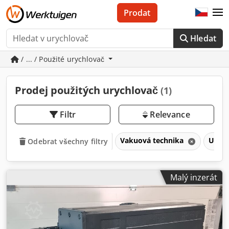
Prodat
Hledat
/ ... / Použité urychlovač
Prodej použitých urychlovač
(1)
Filtr
Relevance
Vakuová technika
Uryc
Odebrat všechny filtry
Malý inzerát