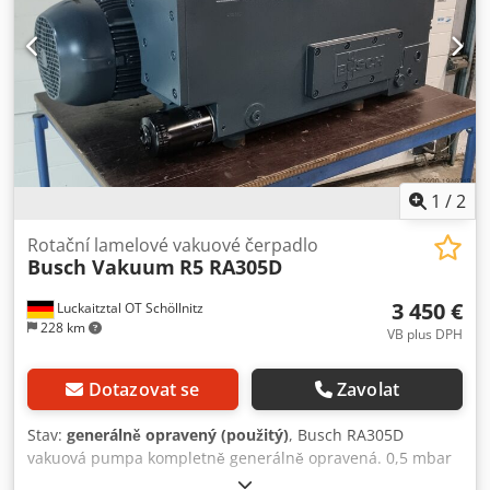
1
/
2
Rotační lamelové vakuové čerpadlo
Busch Vakuum
R5 RA305D
3 450 €
Luckaitztal OT Schöllnitz
228 km
VB plus DPH
Dotazovat se
Zavolat
Stav:
generálně opravený (použitý)
, Busch RA305D
vakuová pumpa kompletně generálně opravená. 0,5 mbar
abs, 300 cm³/h, k dispozici ze skladu. Chsdpowv Rbdofx