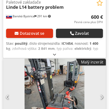
Paletové zakladače
Linde
L14 battery problem
600 €
Banská Bystrica
291 km
Pevná cena plus DPH
Dotazovat se
Zavolat
Stav:
použitý
, číslo stroje/vozidla:
IC1454
, nosnost:
1 400
kg
, zdvihová výška:
2 841 mm
, typ paliva:
elektrický
, typ
stožáru:
jiný
, 5246404 Sériové číslo: 365H05501114
Funkční, ale baterie je v špatném stavu. Dodpfx
Malý inzerát
Acsztibbsaekr