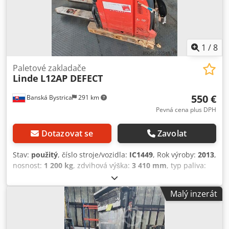
1
/
8
Paletové zakladače
Linde
L12AP DEFECT
550 €
Banská Bystrica
291 km
Pevná cena plus DPH
Dotazovat se
Zavolat
Stav:
použitý
, číslo stroje/vozidla:
IC1449
, Rok výroby:
2013
,
nosnost:
1 200 kg
, zdvihová výška:
3 410 mm
, typ paliva:
elektrický
, typ stožáru:
jiný
, 5246173 Sériové číslo:
W4X133D01058 Djdpjzth T Nefx Acaokr Žádný kód, baterie
Malý inzerát
je vadná.