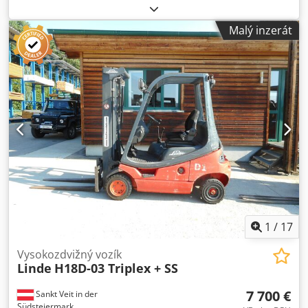
typ paliva:
nafta
, typ stožáru:
triplex
, výkon:
35 kW (47,59
k)
, výrobce motorů:
Perkins
, Vybavení:
boční posuv,
Malý inzerát
osvětlení, paletové vidle, přípojné zařízení
, Vznětový
vysokozdvižný vozík LINDE H20D-03 Rok výroby: 2000 Podle
počítadla: 6 951 provozních hodin Nosnost 2 tuny
(konstrukčně srovnatelný s modelem o nosnosti 2,5 tuny)
Celková výška 2,22 metru Výška zdvihového sloupu 2,03
metru Výška zdvihu 4,25 metru Motor 35 kW PERKINS
Dkjdpfx Aozr Igyscaer - Trojitý volnězdvižný stožár - Boční
posuv - Pracovní světlo - Pěkný vysokozdvižný vozík - Ihned
připraven k použití - Jednoduchý mechanický
vysokozdvižný vozík s motorem PERKINS! Prodejní cena: 8
900,– Kč (bez DPH) Možnost levné dopravy!
1
/
17
Vysokozdvižný vozík
Linde
H18D-03 Triplex + SS
7 700 €
Sankt Veit in der
Südsteiermark