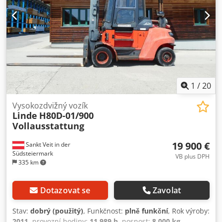
rádiem, topením a klimatizací - Pracovní světlomet - Dobrý
původní stav - Ihned připraven k použití - Dobré
pneumatiky Prodejní cena: 13 900,– Kč (bez DPH) Možnost
levné dopravy!
1
/
20
Vysokozdvižný vozík
Linde
H80D-01/900
Vollausstattung
19 900 €
Sankt Veit in der
Südsteiermark
VB plus DPH
335 km
Dotazovat se
Zavolat
Stav:
dobrý (použitý)
, Funkčnost:
plně funkční
, Rok výroby:
2011
, provozní hodiny:
11 989 h
, nosnost:
8 000 kg
,