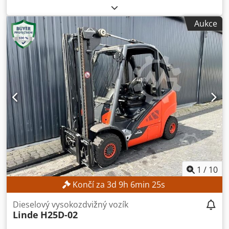
2017
, provozní hodiny:
5 612 h
, zdvihová výška:
4 625 mm
,
volný zdvih:
1 500 mm
, stavební výška:
2 121 mm
,
Aukce
Vybavení:
boční posuv
, Bez minimální ceny – garantovaný
prodej za nejvyšší nabídku! TECHNICKÉ ÚDAJE Výška
zdvihu: 4 625 mm Celková výška: 2 121 mm Volný zdvih: 1
500 mm ÚDAJE O STROJI Typ stožáru: Trojitý stožár s
volným zdvihem Napětí baterie: 48 V Kapacita baterie: 585
Ah Pneumatiky: nové Provozní hodiny: 5 612 h
Dkodpfszrlwiex Acajr VYBAVENÍ Kabina Baterie Nabíječka
Boční posuv Externí reference: SL11370SP
1
/
10
Končí za
3
d
9
h
6
min
22
s
Dieselový vysokozdvižný vozík
Linde
H25D-02