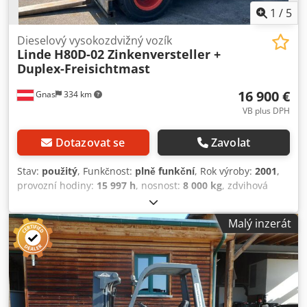
1
/
5
Dieselový vysokozdvižný vozík
Linde
H80D-02 Zinkenversteller +
Duplex-Freisichtmast
16 900 €
Gnas
334 km
VB plus DPH
Dotazovat se
Zavolat
Stav:
použitý
, Funkčnost:
plně funkční
, Rok výroby:
2001
,
provozní hodiny:
15 997 h
, nosnost:
8 000 kg
, zdvihová
výška:
3 150 mm
, typ paliva:
nafta
, typ stožáru:
duplex
,
stavební výška:
2 710 mm
, pohotovostní hmotnost:
12 500
Malý inzerát
kg
, typ pohonu:
Diesel
, Dieselový vysokozdvižný vozík Typ
stožáru: Duplex Stav: Plně funkční a připravený k použití
Technický stav: dobrý Pneumatiky vpředu, typ: plné
Pneumatiky vzadu, typ: plné Popis: Dieselový vysokozdvižný
vozík LINDE H80D. Nosnost – – – Rok výroby 2001 – – – 15
997 provozních hodin dle ukazatele – – – NASTAVOVAČ