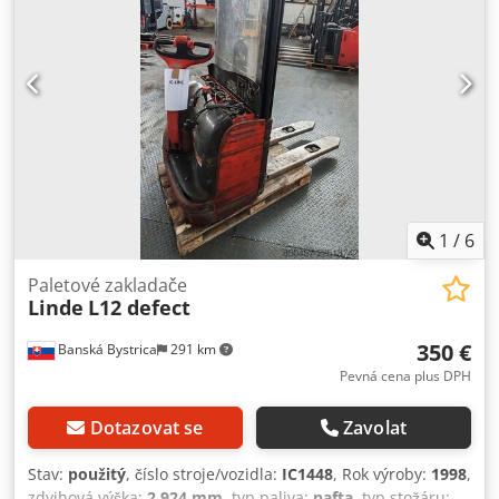
1
/
6
Paletové zakladače
Linde
L12 defect
350 €
Banská Bystrica
291 km
Pevná cena plus DPH
Dotazovat se
Zavolat
Stav:
použitý
, číslo stroje/vozidla:
IC1448
, Rok výroby:
1998
,
zdvihová výška:
2 924 mm
, typ paliva:
nafta
, typ stožáru: