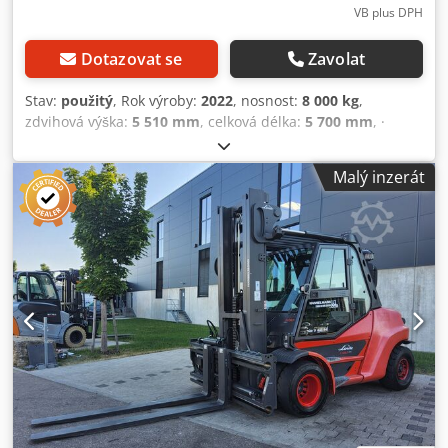
VB plus DPH
Dotazovat se
Zavolat
Stav:
použitý
, Rok výroby:
2022
, nosnost:
8 000 kg
,
zdvihová výška:
5 510 mm
, celková délka:
5 700 mm
, ·
Dvojité pedálové ovládání jízdy vpřed a vzad · hydrostatické
brzdění Joysticky integrované v loketní opěrce · Displej s
Malý inzerát
antireflexní úpravou s informacemi o obsahu nádrže, čase,
provozních hodinách, servisních informacích atd. Čerpadlo
s proměnným objemem pro nižší spotřebu energie ·
Systém ochrany motoru Linde (LEPS): Monitorování ·
Varování a snížení výkonu při překročení nebo podkročení
různých výkonových parametrů, jako je hladina/tlak
motorového oleje, hladina/teplota chladicí vody, teplota
hydraulického oleje, podtlak vzduchového filtru · Vysoká
bezpečnost a stabilita díky torzní podpoře Linde ·
Hydraulicky tlumené a odpružené pohodlné sedadlo s
rozsáhlými možnostmi nastavení · Vzduchový filtr s
integrovaným cyklonovým odlučovačem Novinka pro
modely Evo: Automatický tempomat v zatáčkách