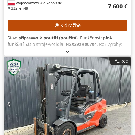
Województwo wielkopolskie
7 600 €
322 km
K dražbě
Stav:
připraven k použití (použité)
, Funkčnost:
plně
funkční
, číslo stroje/vozidla:
H2X392H00704
, Rok výroby:
2017
, provozní hodiny:
13 718 h
, nosnost:
2 500 kg
,
zdvihová výška:
3 450 mm
, typ paliva:
nafta
, typ stožáru:
Aukce
simplex
, stavební výška:
2 377 mm
, Bez minimální ceny –
zaručený prodej za nejvyšší nabízenou cenu! TECHNICKÉ
SPECIFIKACE Nosnost: 2 500 kg Výška zdvihu: 3 450 mm
PODROBNOSTI O STROJI Typ paliva: nafta Typ stožáru:
simplexní ISO třída: 2 (1 000–2 500 kg) Dksdpszrgbpsfx
Acaer Celková výška: 2 377 mm VYBAVENÍ Boční posuv 3.
ventil Externí reference: SL12069SP