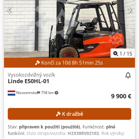
předních pneumatik: Superelastické pneumatiky, černé
Typ zadních pneumatik: Superelastické pneumatiky, černé
Stav pneumatik: 70 % ÚDAJE O STROJI Typ pohonu: Diesel
Provozní hodiny: 5 061,0 h Výkon motoru: 45 kW Vlastní
hmotnost: 4 648 kg VYBAVENÍ - Osvětlení Dsdpfozpyibex
Acaekr - Boční posuv - Ovládání jedním pedálem - 3 LED
pracovní světla
1
/
15
Končí za
10
d
8
h
51
min
22
s
Vysokozdvižný vozík
Linde
E50HL-01
Nizozemsko
758 km
9 900 €
K dražbě
Stav:
připraven k použití (použité)
, Funkčnost:
plně
funkční
, číslo stroje/vozidla:
H2X388V02102
, Rok výroby: