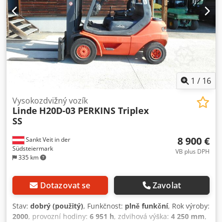
ZATÍŽOVÝCH VIDLIC – – – Boční posuv – – – Duplexový
stožár s volným výhledem – – – Celková výška 2,71 m – – –
Výška zdvihu 3,15 m – – – 6válcový vznětový motor DEUTZ s
turbodmychadlem – – – Dobré pneumatiky – – – Dvojitá
kola – – – Uzavřená kabina – – – Délka vidlic 1,80 m – – – vše
mechanické Boční posuv, nastavení vidlic, 3. ventil,
pracovní světlomet vzadu, pracovní světlomet vpředu,
topení, uzavřená kabina. Dedpfx Acszthw Isaekr
1
/
16
Vysokozdvižný vozík
Linde
H20D-03 PERKINS Triplex
SS
8 900 €
Sankt Veit in der
Südsteiermark
VB plus DPH
335 km
Dotazovat se
Zavolat
Stav:
dobrý (použitý)
, Funkčnost:
plně funkční
, Rok výroby:
2000
, provozní hodiny:
6 951 h
, zdvihová výška:
4 250 mm
,