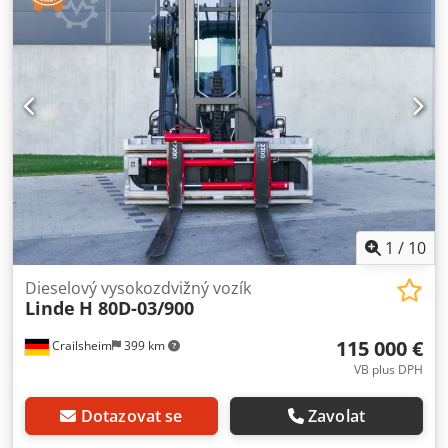
sedu/výška stání 1505 (mm) · Výška spojky 844 mm ·
Rychlost jízdy s/bez nákladu km/h 23/23 · Rychlost zdvihu
s/bez zatížení m/s 0,51/0,54 · Rychlost spouštění s/bez
zatížení 0,56/0,48 · Tažná síla s/bez zatížení 54000 / 50000
N · Lezecká schopnost s/bez zatížení % 25/34 · Doba
zrychlení se zátěží/bez zátěže s 6,7/5,9 · Hydrostatická
provozní brzda. · Jmenovitá rychlost min 2200 · Počet
válců/objem cm3 4/4038 · Typ řízení jízdy:
hydrostatický/krokový · Pracovní tlak pro nástavce bar 265 ·
Množství oleje pro nástavce l/min 70 · Hladina hluku u
ucha řidiče dB(A) 77
1
/
10
Dieselový vysokozdvižný vozík
Linde
H 80D-03/900
115 000 €
Crailsheim
399 km
VB plus DPH
Dotazovat se
Zavolat