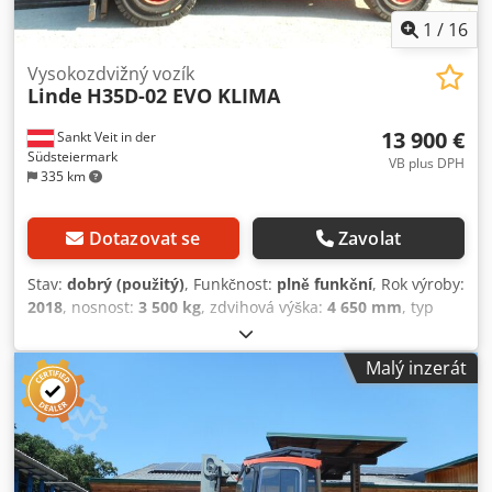
1
/
16
Vysokozdvižný vozík
Linde
H35D-02 EVO KLIMA
13 900 €
Sankt Veit in der
Südsteiermark
VB plus DPH
335 km
Dotazovat se
Zavolat
Stav:
dobrý (použitý)
, Funkčnost:
plně funkční
, Rok výroby:
2018
, nosnost:
3 500 kg
, zdvihová výška:
4 650 mm
, typ
paliva:
nafta
, typ stožáru:
triplex
, výkon:
44 kW (59,82 k)
,
Vybavení:
boční posuv, klimatizace, osvětlení, paletové
Malý inzerát
vidle, přípojné zařízení, vyhřívání sedadla
, Dieselový
vysokozdvižný vozík LINDE H35D-02 EVO Djdjzr Hhiopfx
Acaskr Rok výroby: 2018 Podle počítadla: 14 808 provozních
hodin Nosnost: 3,5 tuny Výška zdvihu: 4,65 metru Celková
výška: 2,19 metru Výkon: 44 kW - Trojitý volnězdvižný stožár
- Boční posuv - 4. okruh až k nosníku vidlic - Plná kabina s