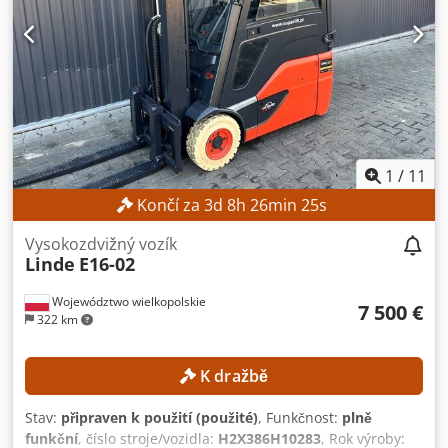
1
/
11
Končí za
3
d
8
h
26
min
22
s
Vysokozdvižný vozík
Linde
E16-02
Województwo wielkopolskie
7 500 €
322 km
K dražbě
Stav:
připraven k použití (použité)
, Funkčnost:
plně
funkční
, číslo stroje/vozidla:
H2X386H10283
, Rok výroby: