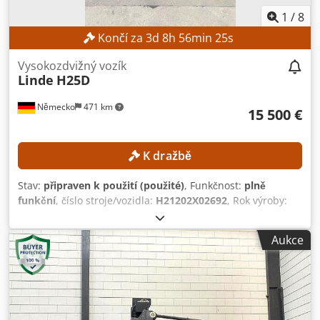
1
/
8
Končí za
3
d
8
h
56
min
22
s
Vysokozdvižný vozík
Linde
H25D
Německo
471 km
15 500 €
K dražbě
Stav:
připraven k použití (použité)
, Funkčnost:
plně
funkční
, číslo stroje/vozidla:
H21202X02692
, Rok výroby:
2020
, provozní hodiny:
5 061 h
, nosnost:
2 500 kg
, zdvihová
výška:
4 610 mm
, volný zdvih:
1 394 mm
, typ paliva:
nafta
,
Aukce
typ stožáru:
triplex
, stavební výška:
2 134 mm
, Bez
minimální ceny – garantovaný prodej za nejvyšší nabídku!
TECHNICKÉ ÚDAJE Nosnost: 2 500 kg Poloha těžiště
nákladu: 500 mm Výška zdvihu: 4 610 mm Volný zdvih: 1
394 mm Typ stožáru: Triplex Celková výška: 2 134 mm Typ