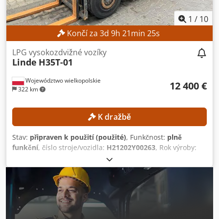
1
/
10
Končí za
3
d
9
h
21
min
22
s
LPG vysokozdvižné vozíky
Linde
H35T-01
Województwo wielkopolskie
12 400 €
322 km
K dražbě
Stav:
připraven k použití (použité)
, Funkčnost:
plně
funkční
, číslo stroje/vozidla:
H21202Y00263
, Rok výroby:
2021
, provozní hodiny:
7 093 h
, nosnost:
3 500 kg
, zdvihová
výška:
4 680 mm
, typ paliva:
plyn
, typ stožáru:
triplex
, Bez
minimální ceny – zaručený prodej za nejvyšší nabízenou
cenu! TECHNICKÉ ÚDAJE Nosnost: 3 500 kg Výška zdvihu: 4
680 mm Celková výška: 2 179 mm ÚDAJE O STROJI Typ
stožáru: Triplex ISO třída: ISO třída 3 (2 500–4 999 kg) Typ