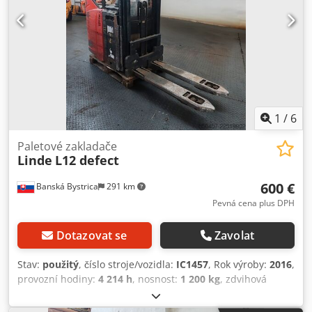
1
/
6
Paletové zakladače
Linde
L12 defect
600 €
Banská Bystrica
291 km
Pevná cena plus DPH
Dotazovat se
Zavolat
Stav:
použitý
, číslo stroje/vozidla:
IC1457
, Rok výroby:
2016
,
provozní hodiny:
4 214 h
, nosnost:
1 200 kg
, zdvihová
výška:
2 510 mm
, typ paliva:
elektrický
, typ stožáru:
duplex
, 5246413 Sériové číslo: W4X133G00972 Zjištěné