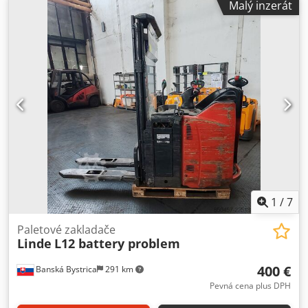
Malý inzerát
závady: T380, T390, L400, L410. Dsdpfx Asztid Ascaekr
Nepoužívat zvedací zařízení, vozidlem nejezdit, baterie je
vadná.
1
/
7
Paletové zakladače
Linde
L12 battery problem
400 €
Banská Bystrica
291 km
Pevná cena plus DPH