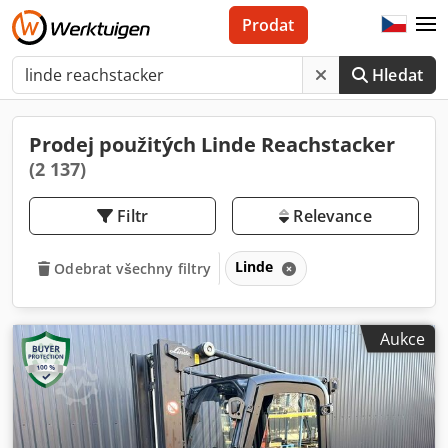
Prodat
Hledat
Prodej použitých Linde Reachstacker
(2 137)
Filtr
Relevance
Linde
Odebrat všechny filtry
Aukce