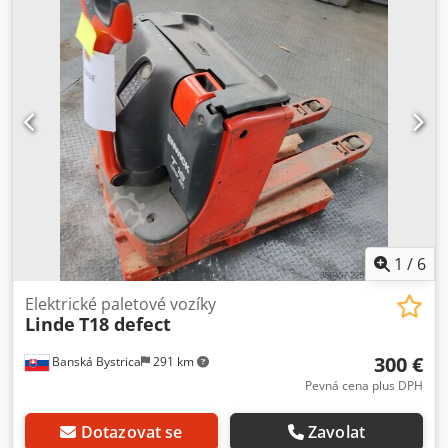
1
/
6
Elektrické paletové vozíky
Linde
T18 defect
300 €
Banská Bystrica
291 km
Pevná cena plus DPH
Dotazovat se
Zavolat