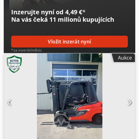
paliva: Plyn Provozní hodiny: 7 093 hodin Dksdpfx
Acszrgbijaor VYBAVENÍ Boční posuv Externí reference:
Inzerujte nyní od 4,49 €
*
SL13385SLO
Na vás čeká
11 milionů kupujících
Vložit inzerát nyní
*za inzerát/měsíc
Aukce