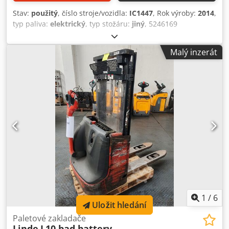
Stav:
použitý
, číslo stroje/vozidla:
IC1447
, Rok výroby:
2014
,
typ paliva:
elektrický
, typ stožáru:
jiný
, 5246169
Dsdpfxozth Tvo Acaekr Sériové číslo: W41152E04726
Malý inzerát
1
/
6
Uložit hledání
Paletové zakladače
Linde
L10 bad battery