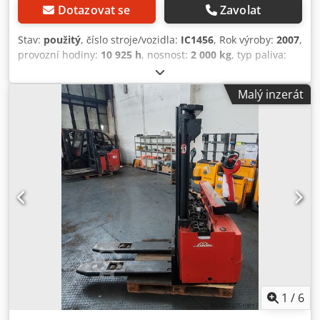
Dotazovat se
Zavolat
Stav:
použitý
, číslo stroje/vozidla:
IC1456
, Rok výroby:
2007
,
provozní hodiny:
10 925 h
, nosnost:
2 000 kg
, typ paliva:
elektrický
, typ stožáru:
simplex
, 5246412 Dodpfxsztidve
Acaskr Sériové číslo: W4x133U00993
Malý inzerát
1
/
6