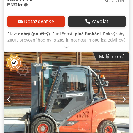
VB plus DPH
335 km
Dotazovat se
Zavolat
Stav:
dobrý (použitý)
, Funkčnost:
plně funkční
, Rok výroby:
2001
, provozní hodiny:
9 285 h
, nosnost:
1 800 kg
, zdvihová
výška:
4 600 mm
, typ paliva:
nafta
, typ stožáru:
triplex
,
výkon:
27 kW (36,71 k)
, celková výška:
2 120 mm
, Vybavení:
Malý inzerát
boční posuv, osvětlení
, Dieselový vysokozdvižný vozík
LINDE H18D-03 Dedpfxjzr Ibdo Acaekr Rok výroby: 2001
Podle počítadla: 9 285 provozních hodin Nosnost: 1,8 tuny
Stavební výška: 2,12 metru Výška zdvihu: 4,60 metru Motor:
27 kW, značky VW - Trojitý volnězdvižný stožár - Boční
posuv - Pracovní světlomet - Vozík v dobrém stavu - Ihned
připraven k použití - Dobré pneumatiky Prodejní cena: 7
700,– Kč (bez DPH) Možnost levné dopravy!