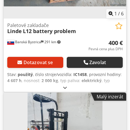
1
/
6
Paletové zakladače
Linde
L12 battery problem
400 €
Banská Bystrica
291 km
Pevná cena plus DPH
Dotazovat se
Zavolat
Stav:
použitý
, číslo stroje/vozidla:
IC1458
, provozní hodiny:
4 607 h
, nosnost:
2 000 kg
, typ paliva:
elektrický
, typ
stožáru:
jiný
, 5246414 Sériové číslo: W4X133B01173 Baterie
je vadná. Dsdsztid Nopfx Acajkr
Malý inzerát