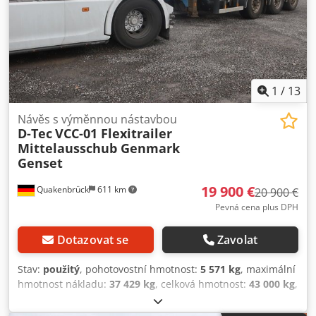
konstrukce, 2x7 + 15pólové elektrické přípojky, centrální
výsuv, zadní výsuv, generátorová sada Transcool Compact
16, hliníková kola, 4 479 hodin, 2x zadní světla LED.
Dkodpfozqym Aox Apijr
1
/
13
Návěs s výměnnou nástavbou
D-Tec
VCC-01 Flexitrailer
Mittelausschub Genmark
Genset
19 900 €
Quakenbrück
611 km
20 900 €
Pevná cena plus DPH
Dotazovat se
Zavolat
Stav:
použitý
, pohotovostní hmotnost:
5 571 kg
, maximální
hmotnost nákladu:
37 429 kg
, celková hmotnost:
43 000 kg
,
konfigurace náprav:
3 nápravy
, první registrace:
03/2017
,
další kontrola (TÜV):
11/2026
, celková délka:
24 700 mm
,