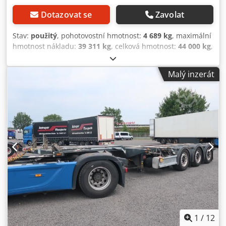
Dotazovat se
Zavolat
Stav:
použitý
, pohotovostní hmotnost:
4 689 kg
, maximální
hmotnost nákladu:
39 311 kg
, celková hmotnost:
44 000 kg
,
konfigurace náprav:
3 nápravy
, první registrace:
10/2018
,
celková délka:
24 700 mm
, celková šířka:
12 800 mm
,
Malý inzerát
celková výška:
95 250 mm
, zavěšení:
vzduch
, rozměr
pneumatiky:
385/55 R22,5
, Rok výroby:
2018
, velikost
přední pneumatiky:
385/55 R22,5
, velikost zadní
pneumatiky:
385/55 R22,5
, emisní třída:
žádný
, Vybavení:
ABS
, ABS, výrobce náprav BPW, ADR, ochrana proti
stříkající vodě, kotoučová brzda, vzduchové odpružení,
zvedání a spouštění, zvedací náprava 1. a 3. náprava, 1x20
/ 2x20 / 1x30 / 1x40 / 1x45, střední vysouvání, zadní
vysouvání, 2x 7 + 15pólové elektrické konektory, vysoká
korba, úložný prostor, 2x zadní světlo LED. Djdpfx
Apszqymvoiekr
1
/
12