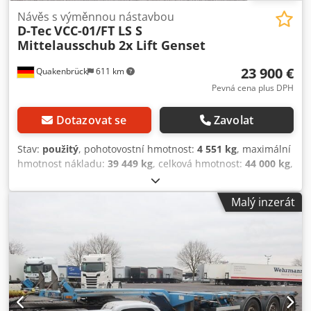
Návěs s výměnnou nástavbou
D-Tec
VCC-01/FT LS S
Mittelausschub 2x Lift Genset
23 900 €
Quakenbrück
611 km
Pevná cena plus DPH
Dotazovat se
Zavolat
Stav:
použitý
, pohotovostní hmotnost:
4 551 kg
, maximální
hmotnost nákladu:
39 449 kg
, celková hmotnost:
44 000 kg
,
konfigurace náprav:
3 nápravy
, první registrace:
11/2019
,
celková délka:
24 700 mm
, celková šířka:
12 800 mm
,
Malý inzerát
celková výška:
95 250 mm
, zavěšení:
vzduch
, rozměr
pneumatiky:
385/55 R 22.5
, Rok výroby:
2019
, velikost
přední pneumatiky:
385/55 R 22.5
, velikost zadní
pneumatiky:
385/55 R 22.5
, emisní třída:
žádný
, Vybavení:
ABS
, ABS, výrobce náprav BPW, ADR, ochrana proti
stříkající vodě, brzdy kotoučové, odpružení vzduchovým
systémem, zvedání a spouštění, zvedací náprava 1. a 3.
náprava, 1x20 / 2x20 / 1x30 / 1x40 / 1x45, vysoká