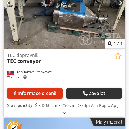
1
/
1
TEC dopravník
TEC
conveyor
Trenčianske Stankovce
213 km
Informace o ceně
Zavolat
Stav:
použitý
, Š x D 60 cm x 250 cm Dksdju Arh Ropfx Apijr
Malý inzerát