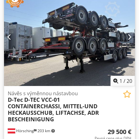
1
/
20
Návěs s výměnnou nástavbou
D-Tec
D-TEC VCC-01
CONTAINERCHASSI, MITTEL-UND
HECKAUSSCHUB, LIFTACHSE, ADR
BESCHEINIGUNG
29 500 €
Hörsching
203 km
Pevná cena plus DPH