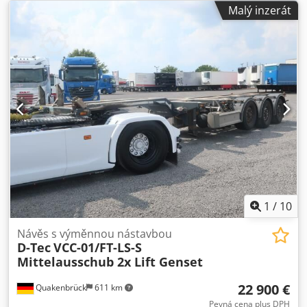
/ 2500 mm, hmotnost: přibližně 7600 kg. Dokumentace je k
Malý inzerát
dispozici. Možnost prohlídky na místě. Dkjdpjznmxyjfx
Apisr
1
/
10
Návěs s výměnnou nástavbou
D-Tec
VCC-01/FT-LS-S
Mittelausschub 2x Lift Genset
22 900 €
Quakenbrück
611 km
Pevná cena plus DPH