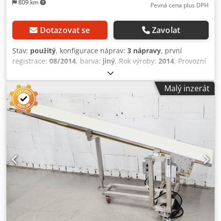
809 km
Pevná cena plus DPH
Dotazovat se
Zavolat
Stav:
použitý
, konfigurace náprav:
3 nápravy
, první
registrace:
08/2014
, barva:
jiný
, Rok výroby:
2014
, Provozní
hmotnost: 4 962 kg Náprava 1: vlevo 10 mm vpravo 10 mm
Djdpjztb Tpsfx Apiekr Náprava 2: vlevo 10 mm vpravo 10
Malý inzerát
mm Náprava 3: vlevo 10 mm vpravo 10 mm Možnost
stohování přívěsů!