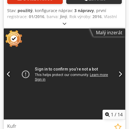
technologie. Kalibrace jako jedno- nebo více-rozsahová
váha a jako jedno- nebo více-dělicí váha. Kalibrovatelné
Stav:
použitý
, konfigurace náprav:
3 nápravy
, první
rozlišení 6 000 d při max. 80 % předchozího zatížení,
registrace:
01/2016
, barva:
jiný
, Rok výroby:
2016
, Vlastní
interně 524 000 d. 50 filtrovaných měření/sekundu.
hmotnost: 4 861 kg Náprava 1: levá 8 mm, pravá 8 mm
Kalibrace se provádí buď na terminálu IT3000 přes
Djdpezrwzyofx Apiekr Náprava 2: levá 8 mm, pravá 8 mm
Malý inzerát
displej/klávesnici, nebo přes rozhraní Ethernet. Rozhraní
Náprava 3: levá 8 mm, pravá 8 mm Máme možnost přívěsy
Ethernet Integrované rozhraní Ethernet, RJ45 s
stohovat!
nastavitelnou IP adresou pro sítě 10/100BASE-T.
Konfigurace pomocí softwaru PC „EtherPort Tool“ přes síť.
Bezpečnost Data uložena tak, aby byla chráněna i při
výpadku sítě. Ochrana heslem. Rozhraní Jako volitelná
možnost jedno sériové rozhraní (volitelně RS232, RS485
nebo 20 mA CL pasivní), pro připojení tiskárny, dálkového
displeje nebo referenční váhy. Digitální vstupy a výstupy
Modul PIM se 2 digitálními 24V vstupy a 2 digitálními 24V
výstupy jako volitelná možnost. Připojovací hodnoty 110 (–
15 %) – 240 (+10 %) VAC; 50/60 Hz, Maximální příkon 15 VA;
Volitelně: 12 – 30 V DC. Provozní teplota –10 °C do +40 °C
při 95 % relativní vlhkosti, bez kondenzace. Volitelné
1
/
14
příslušenství Připojovací kabel Ethernet Ochranný kryt
Software pro PC PC COM+ – komunikační rozhraní pro
Kufr
online provoz Software pro PC PC ARCHIVE – pro