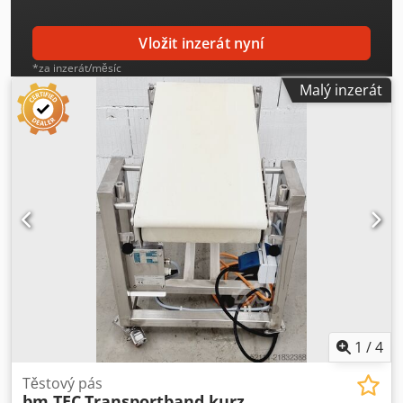
Vložit inzerát nyní
*za inzerát/měsíc
Malý inzerát
1
/
4
Těstový pás
bm TEC
Transportband kurz