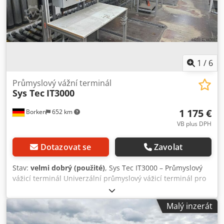
1
/
6
Průmyslový vážní terminál
Sys Tec
IT3000
1 175 €
Borken
652 km
VB plus DPH
Dotazovat se
Zavolat
Stav:
velmi dobrý (použité)
, Sys Tec IT3000 – Průmyslový
vážicí terminál Univerzální průmyslový vážicí terminál pro
integraci do sítí Ethernet. Obsahuje osvědčené,
konfigurovatelné standardní vážicí programy: · BASIC pro
Malý inzerát
jednoduché vážicí systémy · COUNT pro vážení počtu kusů
Dkedpezp Uybefx Apior · CHECK pro jednoduché kontrolní