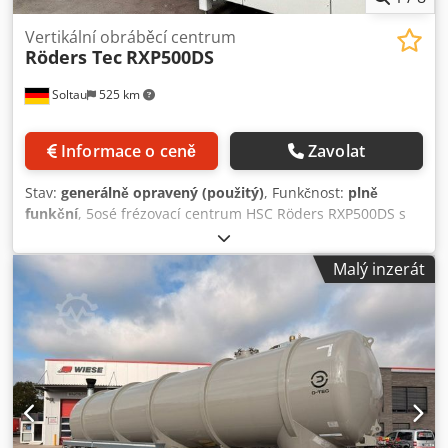
Vertikální obráběcí centrum
Röders Tec
RXP500DS
Soltau
525 km
Informace o ceně
Zavolat
Stav:
generálně opravený (použitý)
, Funkčnost:
plně
funkční
, 5osé frézovací centrum HSC Röders RXP500DS s
lineárními přímými pohony ve všech osách a točivými
pohony v rotačních osách. Stroj je u nás kompletně
Malý inzerát
repasován, zkontrolován a změřen. Stroj opět splňuje
tolerance nového stroje! Průběhy: X450 mm, Y400 mm,
Z240 mm Vzdálenost vřeteno/stůl: cca 315 mm - Lineární
přímé pohony ve všech osách – bez opotřebení -
Automatický měnič nástrojů, 42 pozic - Chladicí jednotka
pro pohony, frézovací vřeteno a ovládací skříň - Měřicí laser
pro plně automatické měření frézovacích nástrojů
(délka/průměr/kontura/kuželový úhel) a také pro sledování
opotřebení včetně čištění nástroje před měřením - Ruční