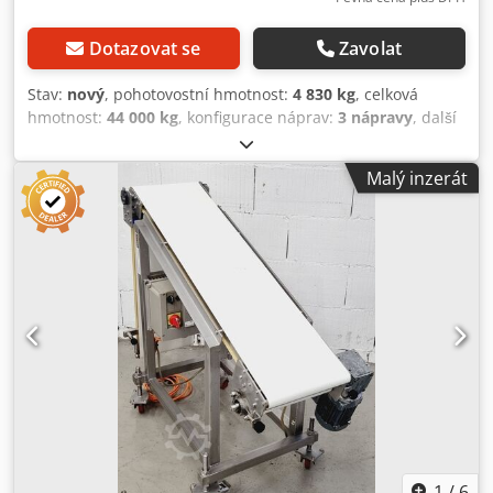
Dotazovat se
Zavolat
Stav:
nový
, pohotovostní hmotnost:
4 830 kg
, celková
hmotnost:
44 000 kg
, konfigurace náprav:
3 nápravy
, další
kontrola (TÜV):
03/2026
, zavěšení:
vzduch
, rozměr
pneumatiky:
385/55R22,5
, Vybavení:
ABS, registrace
Malý inzerát
nákladního vozidla
, | Kontejnerový podvozek D-Tec VCC |
Středový a zadní výsuv | První náprava zvedací | Nápravy
VALX s kotoučovou brzdou | Pneumatiky: 385/55 R22,5 |
Nová vozidla | Vyhrazujeme si právo na změny, chyby a
předběžný prodej. Dodpfx Apszrxbheiokr
1
/
6