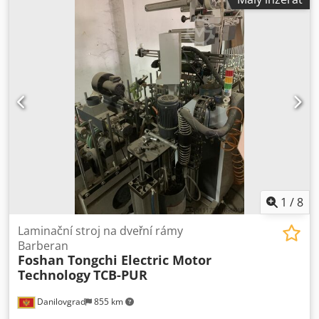
Vnitřní průměr jádra – 76 mm Řezná rychlost plynule
nastavitelná – 6–100 m/min Průměr horní frézy – 130 mm
Dwodpfxjufgr He Aqpoa Průměr protinože – 105 mm
Připojený příkon – cca 5 kW Přívod stlačeného vzduchu – 6
bar Délka stroje – 2100 mm Šířka stroje – 2800 mm
Hmotnost – 2200 kg Obslužná strana ve směru práce –
vlevo Zařízení je v perfektním pracovním stavu. Technické
informace naleznete v přiloženém PDF dokumentu.
1
/
8
Laminační stroj na dveřní rámy
Barberan
Foshan Tongchi Electric Motor
Technology
TCB-PUR
Danilovgrad
855 km