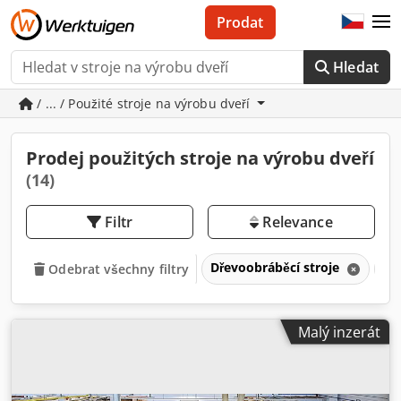
Prodat
Hledat
/ ... / Použité stroje na výrobu dveří
Prodej použitých stroje na výrobu dveří
(14)
Filtr
Relevance
Dřevoobráběcí stroje
St
Odebrat všechny filtry
Malý inzerát