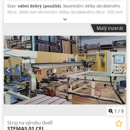
Stav:
velmi dobrý (použité)
, Maximální délka obráběného
dílce: 3600 mm Minimální délka obráběného dílce: 350 mm
Maximální šířka obráběného dílce: 200 mm Minimální šířka
obráběného dílce: 70 mm Maximální výška obráběného
Malý inzerát
dílce: 100 mm Minimální výška obráběného dílce: 25 mm
Celková výška stroje: 1900 mm Minimální výška pracovního
stolu: 950 mm Délka vedení pracovního stolu: 4000 mm
Šířka vedení pracovního stolu: 170 mm Celková délka
vedení pilového agregátu: 110 mm Maximální posuv stolu:
110 mm Maximální posuv vrtacích hlav: 150 mm Počet
vrtacích vřeten: 5 ks (rozteč 32 mm) Djdpfsxvmttjx Aqpjwa
Průměr pilového kotouče: 350 mm Motor vrtací hlavy: 2x1,5
HP Motor pilového kotouče: 2x3 HP
1
/
9
Stroj na výrobu dveří
STEMAS
01 CFL