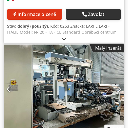
Informace o ceně
Zavolat
Stav:
dobrý (použitý)
, Kód: 0253 Značka: LARI E LARI -
ITÁLIE Model: FR 20 - TA - CE Standard Obráběcí centrum
pro frézování a vrtání do dřeva, plastu a kompozitních
materiálů, vhodné pro dřevěné dveře a okenní rámy – v
Malý inzerát
souladu s normou CE. Technická data: Pracovní pojezd v
ose X: 3250 mm Pracovní pojezd v ose Y s frézou 90°: 130
mm Pracovní pojezd v ose Z s frézou 0°: 290 mm Pracovní
pojezd v ose Z s frézou 90°: 175 mm Pracovní rychlost v ose
X: 40 m/min Pracovní rychlost v ose Y: 30 m/min Pracovní
rychlost v ose Z: 30 m/min Jednotka pro vrtání a vkládání
závěsů: Dwjdpfx Aqsx A Hdxopoa Mužská/ženská
(protipólová) Řízení otáček pomocí měniče Sonda Upínací
kleština ER 25 Výkon vřetena pro vrtání čepů Anuba: 2,2 kW
Náklon hlavy pro vrtání čepů Anuba: -10° až +90°
Elektrovřeteno pro frézování: 2,7 Hp při 18 000 ot./min.
Upínací kleština ER 32 Plynulé nastavení otáček pomocí
měniče Náklon od 0 do 90° pro svislé i vodorovné obrábění