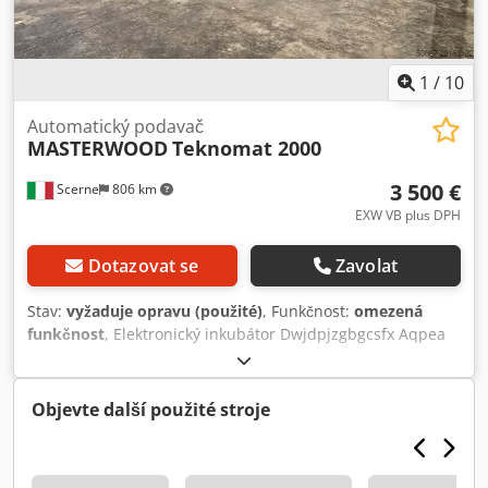
1
/
10
Automatický podavač
MASTERWOOD
Teknomat 2000
3 500 €
Scerne
806 km
EXW VB plus DPH
Dotazovat se
Zavolat
Stav:
vyžaduje opravu (použité)
, Funkčnost:
omezená
funkčnost
, Elektronický inkubátor Dwjdpjzgbgcsfx Aqpea
Objevte další použité stroje