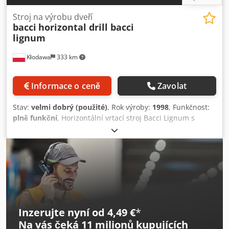
Stroj na výrobu dveří
bacci
horizontal drill bacci
lignum
Kłodawa
333 km
Informace o ceně
Zavolat
Stav:
velmi dobrý (použité)
, Rok výroby:
1998
, Funkčnost:
plně funkční
, Horizontální vrtací stroj Bacci Lignum s
oscilací, pneumatickým stolem, nastavitelný Dwsdpfx
Aewyghbjqpea
Inzerujte nyní od 4,49 €
*
Na vás čeká
11 milionů kupujících