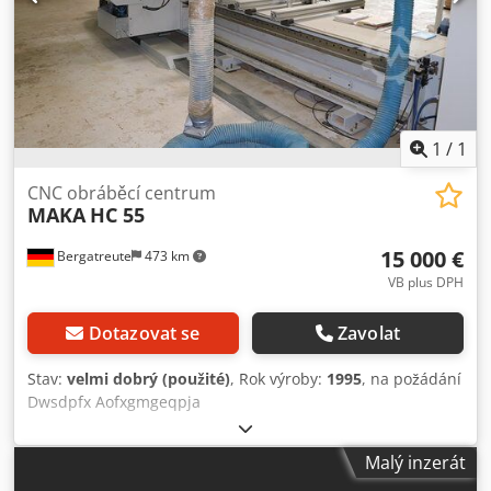
1
/
1
CNC obráběcí centrum
MAKA
HC 55
15 000 €
Bergatreute
473 km
VB plus DPH
Dotazovat se
Zavolat
Stav:
velmi dobrý (použité)
, Rok výroby:
1995
, na požádání
Dwsdpfx Aofxgmgeqpja
Malý inzerát