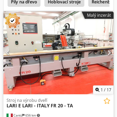
Pily na dřevo
Hoblovací stroje
Reichenbache
Malý inzerát
1
/
17
Stroj na výrobu dveří
LARI E LARI - ITALY
FR 20 - TA
Cantù
656 km