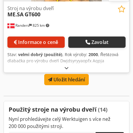
Stroj na výrobu dveří
ME.SA
GT600
Randers
825 km
Informace o ceně
Zavolat
Stav:
velmi dobrý (použité)
, Rok výroby:
2000
, Řetězová
dlabačka pro výrobu dveří Dwjdsyryyaopfx Aqpja
Maximální délka dlabu: 300 mm Maximální hloubka dlabu:
170 mm Příčný posuv hlavy: 100 mm Naklápění hlavy Motor
Uložit hledání
řetězu: 5,5 HP 2 x horizontální vrtáky, Ø: 38 mm, rozteč: 75
mm 2 x vertikální vrtáky, rozteč: 85 mm Pneumatické
upínání.
Použitý stroje na výrobu dveří
(14)
Nyní prohledávejte celý Werktuigen s více než
200 000 použitými stroji.