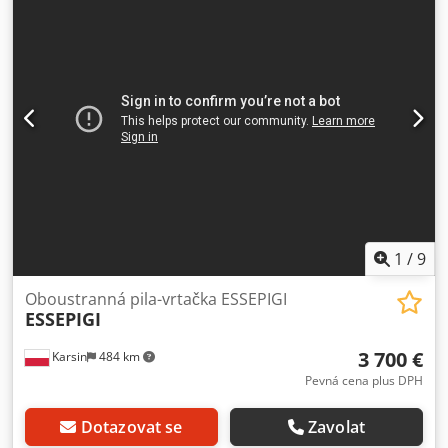
1
/
9
Oboustranná pila-vrtačka ESSEPIGI
ESSEPIGI
3 700 €
Karsin
484 km
Pevná cena plus DPH
Dotazovat se
Zavolat