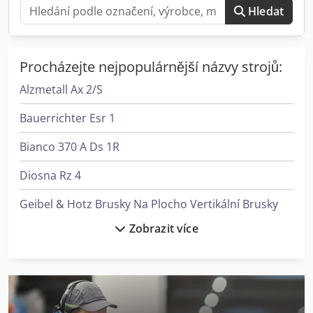
Hledat
Procházejte nejpopulárnější názvy strojů:
Alzmetall Ax 2/S
Bauerrichter Esr 1
Bianco 370 A Ds 1R
Diosna Rz 4
Geibel & Hotz Brusky Na Plocho Vertikální Brusky
Zobrazit více
Heidenreich & Harbeck Hoblovky S Kuželovým Ozubením
Heidenreich & Harbeck Stroje Pro Hluboké Vrtání
Index Ms22-6