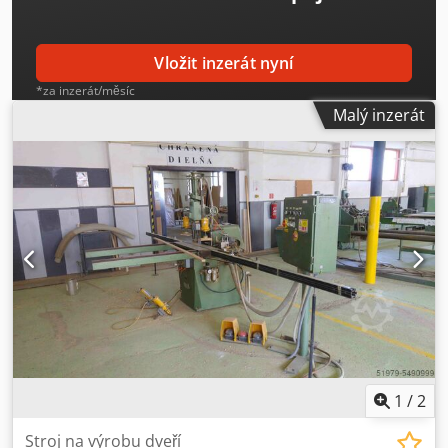
Vložit inzerát nyní
*za inzerát/měsíc
Malý inzerát
1
/
2
Stroj na výrobu dveří