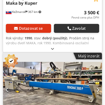
Maka
by Kuper
3 500 €
Kežmarok
367 km
Pevná cena plus DPH
Dotazovat se
Zavolat
Rok výroby:
1990
, stav:
dobrý (použitý)
, Prodám stroj na
výrobu dveří MAKA, rok 1990. Kombinovaná oscilační
dlabačka a vrtačka. Ihned k dispozici Dwsdpfx Asgiwl
Dsqpsa
Malý inzerát