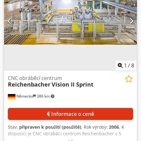
1
/
8
CNC obráběcí centrum
Reichenbacher
Vision II Sprint
Německo
386 km
Informace o ceně
Stav:
připraven k použití (použité)
, Rok výroby:
2006
, K
dispozici je CNC obráběcí centrum Reichenbacher s 5
osami a dvěma vřeteníky, určené pro výrobu dveří. Výkon