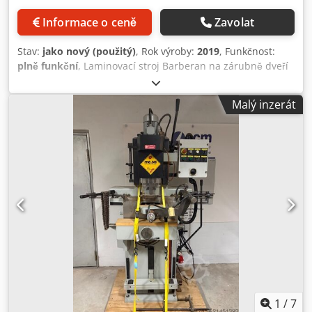
Informace o ceně
Zavolat
Stav:
jako nový (použitý)
, Rok výroby:
2019
, Funkčnost:
plně funkční
, Laminovací stroj Barberan na zárubně dveří
Dedjy Aibcopfx Aqpewa
Malý inzerát
1
/
7