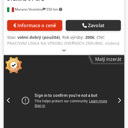
Marano Vicentino
550 km
Informace o ceně
Zavolat
Stav:
velmi dobrý (použité)
, Rok výroby:
2006
, CNC
PRACOVNÍ LINKA NA VÝROBU DVEŘNÍCH ZÁRUBNÍ, složená
z: 1 HORIZONTÁLNÍ NAKLÁDACÍ TRANSFER
MOTORIZOVANÝ, model 0190 T.C Nakládací buffer s
Malý inzerát
horizontálními příčnými pásy a motorizovanými válci s
regulovatelnou rychlostí. 1 jednotka pro vkládání těsnění
do horizontální drážky, obsahuje: 2 motorizované držáky
těsnicích rolí, 1 jednotka pro vtlačování těsnění přítlačným
válcem, 1 řezací jednotka umístěná na konci tyče. 1
řezací/vrtací stroj pro finální řezání, model 01TFRD SPECIAL,
s referencí na horní kus. Vhodné pro řezání, vrtání,
frézování a vkládání zámků (Anuba) do dveřních zárubní.
SLOŽENÍ STROJE: PRACOVNÍ LOŽE z masivní ocelové
konstrukce, sestávající z pevné levé strany a pohyblivé
pravé strany. Elektronicky řízené polohovačem, celkem 6
pracovních jednotek: 2 na pravé straně, 2 na levé a 2 na