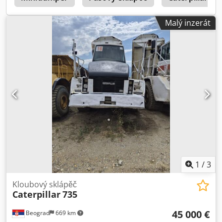
Malý inzerát
1
/
3
Kloubový sklápěč
Caterpillar
735
45 000 €
Beograd
669 km