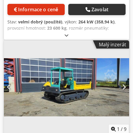
Informace o ceně
Zavolat
Stav:
velmi dobrý (použité)
, výkon:
264 kW (358,94 k)
,
provozní hmotnost:
23 600 kg
, rozměr pneumatiky:
Bridgestone 30/65R25
, stav pneumatik:
70 procent
, Rok
výroby:
2023
, provozní hodiny:
1 710 h
, Vybavení:
Malý inzerát
klimatizace
, VOLVO A30G Rok výroby: 2023 Provozní
hodiny: 1 710 mth Uzavřená kabina Klimatizace Couvací
kamera Rádio Centrální mazání Vyhřívání korby Zadní čelo
Pneumatiky Bridgestone 30/65R25 cca 70% vzorku Motor
VOLVO D11M s výkonem 264 kW Dodpfjya U Unjx Aifsck CE
Rozměry pro přepravu D/Š/V - 10,5 x 3 x 3,4 m Provozní
hmotnost: 23,6 t.
1
/
9