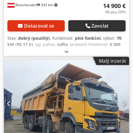
14 900 €
Ratschendorf
343 km
VB plus DPH
Dotazovat se
Zavolat
Stav:
dobrý (použitý)
, Funkčnost:
plně funkční
, výkon:
70
kW (95,17 k)
, typ paliva:
nafta
, provozní hmotnost:
6 000
kg
, Rok výroby:
2014
, provozní hodiny:
3 000 h
, TEREX TA6s
dumper Rok výroby 2014 Přibližně 3100 mth Dcsdpfjyglnxjx
Malý inzerát
Aifek Silniční registrace Rakousko Otočná korba Stroj
pravidelně servisován! Velmi dobrý stav!