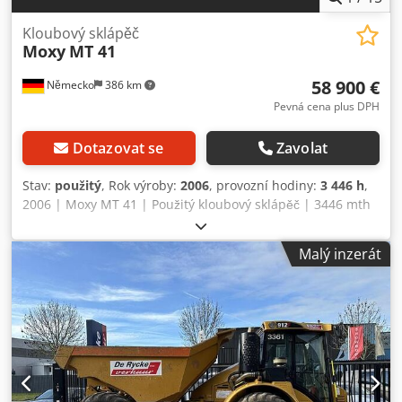
Kloubový sklápěč
Moxy
MT 41
58 900 €
Německo
386 km
Pevná cena plus DPH
Dotazovat se
Zavolat
Stav:
použitý
, Rok výroby:
2006
, provozní hodiny:
3 446 h
,
2006 | Moxy MT 41 | Použitý kloubový sklápěč | 3446 mth
Dcodpfxsx Ut Udj Aifek 📍 Lokalita: Německo 🚛 Doručení k
vaší destinaci možné – použijte naši kalkulačku dopravy k
Malý inzerát
odhadu přepravných nákladů! 💰 Kup nyní za 58 900 EUR
nebo nabídněte svou cenu. Platba při dodání dostupná za
malý poplatek (podléhá schválení)* 👷‍♂️ Zkontrolováno
nezávislým expertem 64 kontrolních bodů: 56 v pořádku ✅
8 se zjištěnými nedostatky ℹ️ 0 závažných vad ⚠️ 📌
Komentář inspektora: Uvedené vozidlo vykazuje stav
odpovídající stáří a počtu motohodin. 📄 Chcete vidět
kompletní inspekční zprávu, další fotografie nebo video?