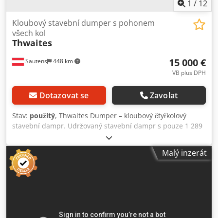
1
/
12
Kloubový stavební dumper s pohonem
všech kol
Thwaites
15 000 €
Sautens
448 km
VB plus DPH
Dotazovat se
Zavolat
Stav:
použitý
, Thwaites Dumper – kloubový čtyřkolový
stavební dampr. Udržovaný stavební dampr s pouze 1 289
provozními hodinami. Technické údaje: - Typ: kloubový
čtyřkolový stavební dampr - Výrobce: Thwaites Ltd
Malý inzerát
Dodeziaa Hopfx Aifeck - Rok výroby: 2011 - Pohotovostní
hmotnost: 2 890 kg - Nosnost: 2 500 kg - Maximální celková
hmotnost: 5 390 kg - Zatížení přední nápravy: 2 780 kg -
Zatížení zadní nápravy: 1 800 kg - Výkon motoru: 24,8 kW
(cca 33 k) - Provozní hodiny: 1 289 h (velmi málo provozu)
Prodej je uskutečněn na základě pověření majitele.
Prohlídka a odběr po dohodě.