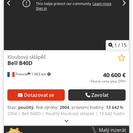
1
/
15
Kloubový sklápěč
Bell
B40D
40 600 €
Francie
1 063 km
Pevná cena plus DPH
Dotazovat se
Zavolat
Stav:
použitý
, Rok výroby:
2004
, provozní hodiny:
13 642 h
,
2004 | Bell B40D | Použitý kloubový sklápěč | 13 642 hodin
| 962 055 km 📍 Umístění: Francie 🚛 Doprava je možná až
k vašemu cíli – využijte náš kalkulátor dopravy a zjistěte
Malý inzerát
přibližné náklady! 💰 Kupte si jej nyní za 40 600 EUR nebo