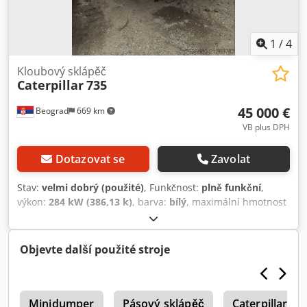
použité techniky platí výhradně VOP společnosti Jaweed
GmbH. * Další informace a naše VOP najdete na našich
webových stránkách. (Prodáváme zboží pouze na základě
1
/
4
našich všeobecných obchodních podmínek – VOP.)
Kloubový sklápěč
Caterpillar
735
45 000 €
Beograd
669 km
VB plus DPH
Dotazovat se
Zavolat
Stav:
velmi dobrý (použité)
, Funkčnost:
plně funkční
,
výkon:
284 kW (386,13 k)
, barva:
bílý
, maximální hmotnost
nákladu:
40 000 kg
, Rok výroby:
2007
, číslo stroje/vozidla:
CAT00735VB1N00936
, Dumper je ve vynikajícím stavu.
Dcsdpfjylw Riex Aifjk
Objevte další použité stroje
T
Minidumper
Pásový sklápěč
Caterpillar 2