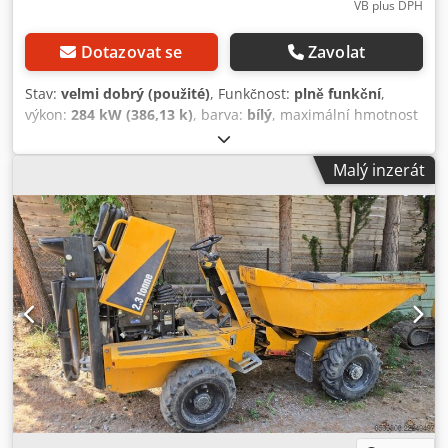
VB plus DPH
Dotazovat se
Zavolat
Stav:
velmi dobrý (použité)
, Funkčnost:
plně funkční
,
výkon:
284 kW (386,13 k)
, barva:
bílý
, maximální hmotnost
nákladu:
40 000 kg
, Rok výroby:
2007
, číslo stroje/vozidla:
CAT00735JB1N00920
, stroj je plně funkční Dedpfjylw Nxjx
Malý inzerát
Aifjck