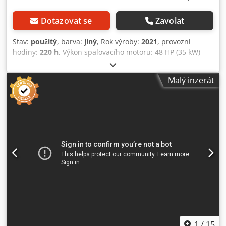
Dotazovat se
Zavolat
Stav:
použitý
, barva:
jiný
, Rok výroby:
2021
, provozní
hodiny:
220 h
, Výkon spalovacího motoru: 48 HP (35 kW)
Celková hmotnost vozidla (GVW): 2 700 kg Výrobce motoru:
Kubota Nosnost: 3 100 kg CE značka: ano Sériové číslo:
Malý inzerát
2860612 Stroje na prodej! Prohlédněte si naši webovou
stránku a vyberte si z široké nabídky strojů připravených k
prodeji. Máme více možností, než kolik najdete online,
takže nás neváhejte kdykoli kontaktovat telefonicky nebo e-
mailem. Všechny naše stroje jsou plně servisované a
ověřené z hlediska spolehlivosti. Potřebujete fotografie?
Ozvěte se nám a ihned vám je zašleme. Jsme vám k
dispozici v nizozemštině, angličtině, francouzštině,
němčině, španělštině a ruštině. Dodpfx Aiszdx Ilofock
Objevte naši širokou nabídku spolehlivých strojů.
1
/
15