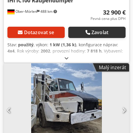
IHI
IC100 Raupendumper
32 900 €
Ober-Mörlen
488 km
Pevná cena plus DPH
Dotazovat se
Zavolat
Stav:
použitý
, výkon:
1 kW (1,36 k)
, konfigurace náprav:
4x4
, Rok výroby:
2002
, provozní hodiny:
7 818 h
, Vybavení:
pohon všech kol
, Provozní hmotnost: 1 kg Pro více
informací kontaktujte Emal Jaweed. Raupendumper /
Malý inzerát
pásový sklápěč, IHI, typ: IC100, rok výroby: 2002, provozní
hodiny: 7818, délka: 6000 mm, šířka: 2830 mm, výška: 2350
mm, rozměry ložné plochy: délka: 3500 mm, šířka: 2400
mm, výška: 450 mm, pásový podvozek, gumové pásy,
přední světlomety, stěrač, klimatizace Dcsdpsy Ivzaofx
Aifek Další informace: * Nabízíme více než 200 položek k
prodeji. * Naše pobočka je 30 km od letiště Frankfurt/M. *
Možnost financování a leasingu. * Specialista na dopravu a
lodní přepravu po celém světě. * Neručíme za tiskové a
písemné chyby. * Změna, omyl a mezitímní prodej
vyhrazeny. * Možný protiúčet. * Při nákupu vozidla/prodeji