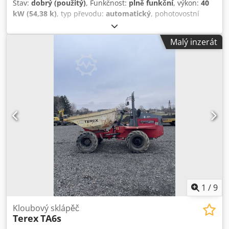
Stav:
dobrý (použitý)
, Funkčnost:
plně funkční
, výkon:
40
kW (54,38 k)
, typ převodu:
automatický
, pohotovostní
hmotnost:
2 800 kg
, stav pneumatik:
90 procent
, provozní
hodiny:
2 900 h
, Vybavení:
pohon všech kol
, Thwaites
Malý inzerát
Dumper 3,5 Dcodpfx Aisydux Ujfok Rok výroby 2012 Cca
2900 motohodin Dobré pneumatiky Silniční registrace
Rakousko Otáčivá korba Stroje pravidelně servisován! Velmi
dobrý stav! Možnost dodání
1
/
9
Kloubový sklápěč
Terex
TA6s