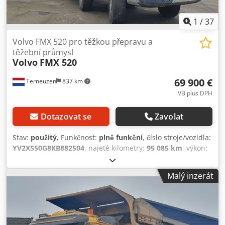
1
/
37
Volvo FMX 520 pro těžkou přepravu a
těžební průmysl
Volvo
FMX 520
69 900 €
Terneuzen
837 km
VB plus DPH
Dotazovat se
Zavolat
Stav:
použitý
, Funkčnost:
plně funkční
, číslo stroje/vozidla:
YV2XS50G8KB882504
, najeté kilometry:
95 085 km
, výkon:
382,46 kW (520,00 k)
, první registrace:
06/2018
, typ paliva:
nafta
, pohotovostní hmotnost:
23 000 kg
, maximální
Malý inzerát
hmotnost nákladu:
40 000 kg
, celková hmotnost:
63 000 kg
,
rozměr pneumatiky:
650/65 R25
, stav pneumatik:
20
procent
, rozvor náprav:
5 900 mm
, palivo:
nafta
, kapacita
palivové nádrže:
405 l
, emisní třída:
Euro 3
, počet míst k
sezení:
2
, celková délka:
10 900 mm
, celková šířka:
2 900