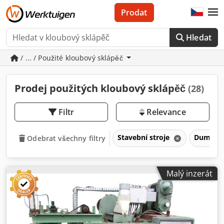
Prodat
Hledat
/ ... / Použité kloubový sklápěč
Prodej použitých kloubový sklápěč
(28)
Filtr
Relevance
Stavební stroje
Dumper
Odebrat všechny filtry
Malý inzerát