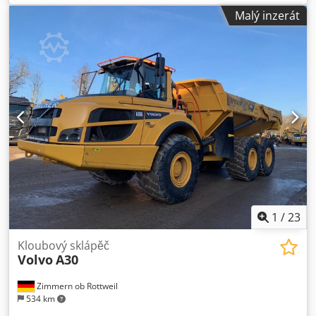
max. 310 mm - výška hoblování na obou stranách 300 mm -
Malý inzerát
výška hoblování na čtyřech stranách 100 mm - průměr
vřeten 35 mm - výkon vřetenových motorů 2 x 11 kW - výkon
motoru vřeten 2 x 7,5 kW - rychlost posuvu nastavitelná na
variátoru Dodshikplspfx Aifsck - rychlost posuvu 6-36
m/min - čtyři horní tažné hřídele - dva spodní tažné hřídele
- čtyři pomocné hřídele v pracovní desce - brzda -
minimální délka obrobku 600 mm Rozměry stroje: - délka
290 cm - šířka 170 cm - výška 210 cm - hmotnost ~ 3500 kg
1
/
23
Kloubový sklápěč
Volvo
A30
Zimmern ob Rottweil
534 km