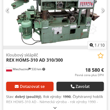
1
/
10
Kloubový sklápěč
REX
HOMS-310 AD 310/300
18 580 €
Miechucino
533 km
Pevná cena plus DPH
Dotazovat se
Zavolat
Stav:
dobrý (použitý)
, Rok výroby:
1990
, Čtyřstranný hoblík
REX HOMS-310 AD - Německá výroba - rok výroby 1990 -
pro mokré dřevo TECHNICKÉ VLASTNOSTI: - šířka hoblování