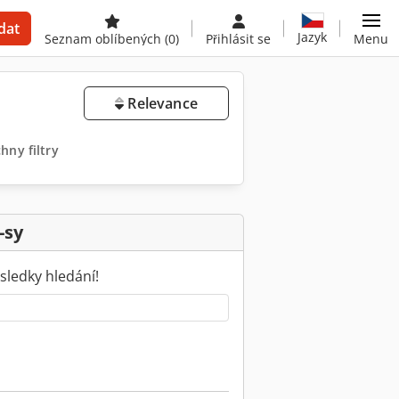
dat
Jazyk
Seznam oblíbených
(0)
Přihlásit se
Menu
Relevance
hny filtry
-sy
sledky hledání!