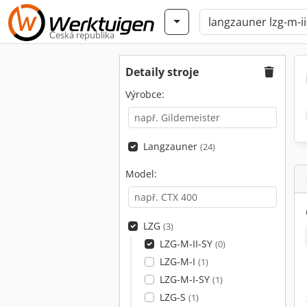
Česká republika
Detaily stroje
Výrobce:
Langzauner
(24)
Model:
LZG
(3)
LZG-M-II-SY
(0)
LZG-M-I
(1)
LZG-M-I-SY
(1)
LZG-S
(1)