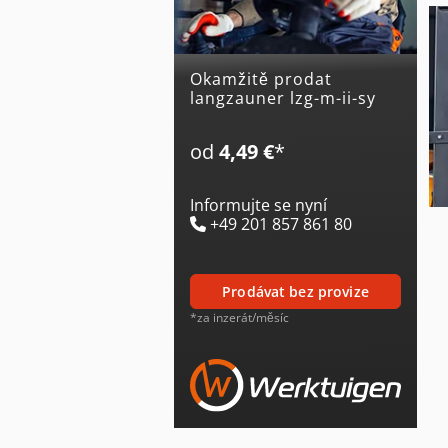
Okamžitě prodat
langzauner lzg-m-ii-sy
od
4,49 €
*
Informujte se nyní
+49 201 857 861 80
prodávat bez provize
*za inzerát/měsíc