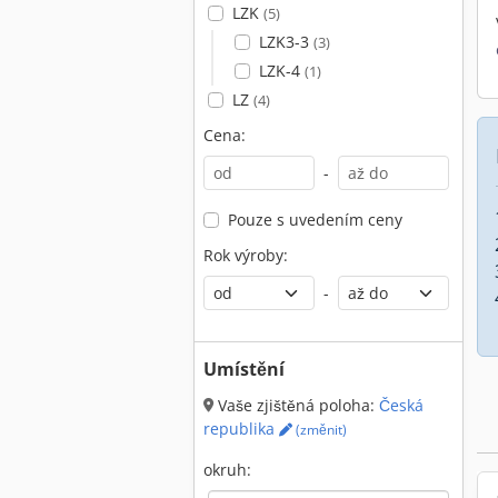
LZK
(5)
LZK3-3
(3)
LZK-4
(1)
LZ
(4)
Cena:
-
Pouze s uvedením ceny
Rok výroby:
-
Umístění
Vaše zjištěná poloha:
Česká
republika
(změnit)
okruh: