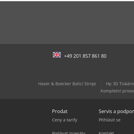
+49 201 857 861 80
Haver & Boecker Balicí Stroje
Hp 3D Tiskár
Kompletní provoz
Prodat
Servis a podpo
Ceny a tarify
Přihlásit se
Podávat inzeráty
Kontakt