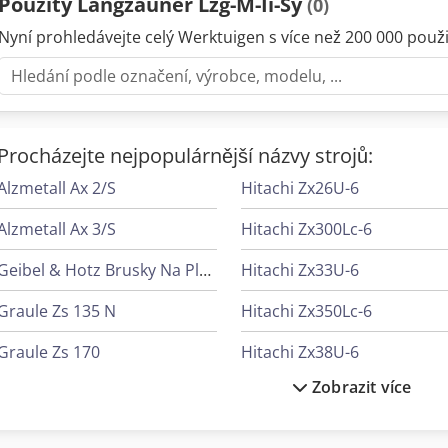
Použitý Langzauner Lzg-M-Ii-Sy
(0)
Nyní prohledávejte celý Werktuigen s více než 200 000 použit
Procházejte nejpopulárnější názvy strojů:
Alzmetall Ax 2/S
Hitachi Zx26U-6
Alzmetall Ax 3/S
Hitachi Zx300Lc-6
Geibel & Hotz Brusky Na Plocho Vertikální Brusky
Hitachi Zx33U-6
Graule Zs 135 N
Hitachi Zx350Lc-6
Graule Zs 170
Hitachi Zx38U-6
Zobrazit více
Graule Zs 200
Holzkraft Hse 30-1100 Ze
Graule Zs 200 N
Holzkraft Vsa 38 L