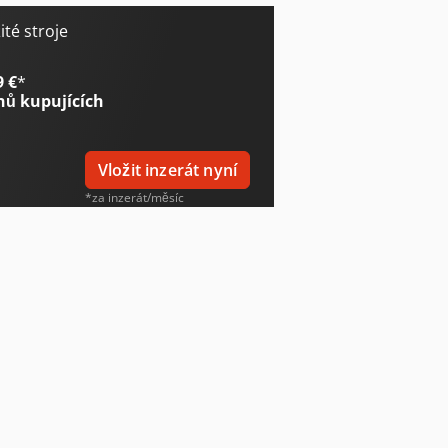
té stroje
9 €
*
nů kupujících
Vložit inzerát nyní
*za inzerát/měsíc