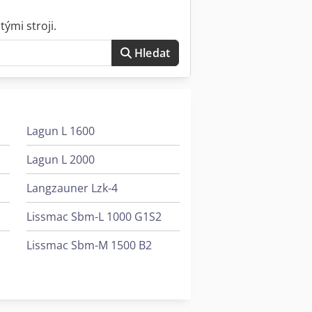
ými stroji.
Hledat
Lagun L 1600
Lagun L 2000
Langzauner Lzk-4
Lissmac Sbm-L 1000 G1S2
Lissmac Sbm-M 1500 B2
Lns Tryton 112
Ziersch & Baltrusch Brusky Na Plocho Vertikální Brusky