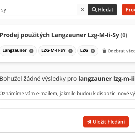
Hledat
Pro
Prodej použitých Langzauner Lzg-M-Ii-Sy
(0)
Langzauner
LZG-M-II-SY
LZG
Odebrat všec
Bohužel žádné výsledky pro
langzauner lzg-m-ii
Oznámíme vám e-mailem, jakmile budou k dispozici nové vý
Uložit hledání