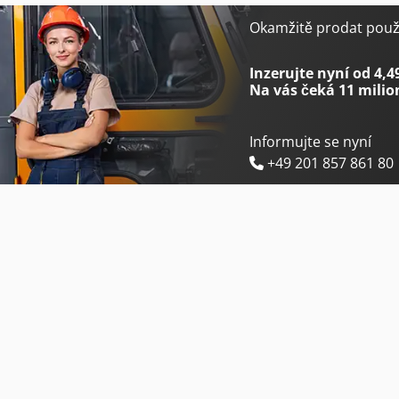
Graule Zs 85 N
Holzkraft Vsa 48 L
Okamžitě prodat použi
Heesemann Lsm 8
Lagun L 1400
Inzerujte nyní od 4,4
Na vás čeká
11 milio
Informujte se nyní
+49 201 857 861 80