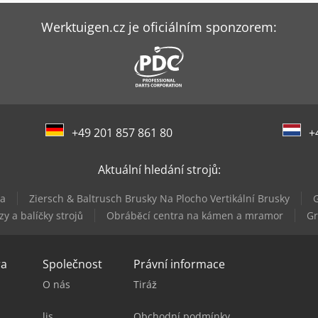
Werktuigen.cz je oficiálním sponzorem:
+49 201 857 861 80
+
Aktuální hledání strojů:
na
Ziersch & Baltrusch Brusky Na Plocho Vertikální Brusky
G
y a balíčky strojů
Obráběcí centra na kámen a mramor
Gr
ra
Společnost
Právní informace
O nás
Tiráž
lis
Obchodní podmínky