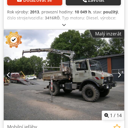
Dotazovat se
Zavolat
Rok výroby:
2013
, provozní hodiny:
10 049 h
, stav:
použitý
,
číslo stroje/vozidla:
3416RÖ
, Typ motoru: Diesel, výrobce:
Mercedes-Benz Dkedpfx Aiozcbpks Nor
Malý inzerát
1
/
14
Mobilní jeřáby