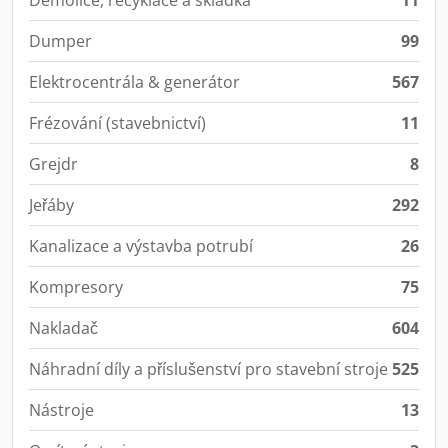
Demolice, recyklace a skládka
11
Dumper
99
Elektrocentrála & generátor
567
Frézování (stavebnictví)
11
Grejdr
8
Jeřáby
292
Kanalizace a výstavba potrubí
26
Kompresory
75
Nakladač
604
Náhradní díly a příslušenství pro stavební stroje
525
Nástroje
13