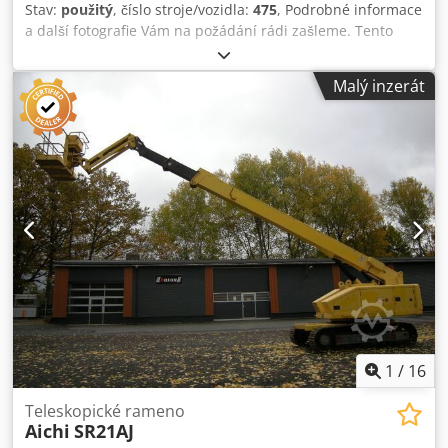
Stav:
použitý
, číslo stroje/vozidla:
475
, Podrobné informace
a další fotografie Vám na požádání rádi zašleme. Tento
popis nepředstavuje závaznou nabídku a může obsahovat
chyby. Za uvedené údaje neručíme. Dkedozrw E Eepfx Ai
Malý inzerát
Njr
1
/
16
Teleskopické rameno
Aichi
SR21AJ