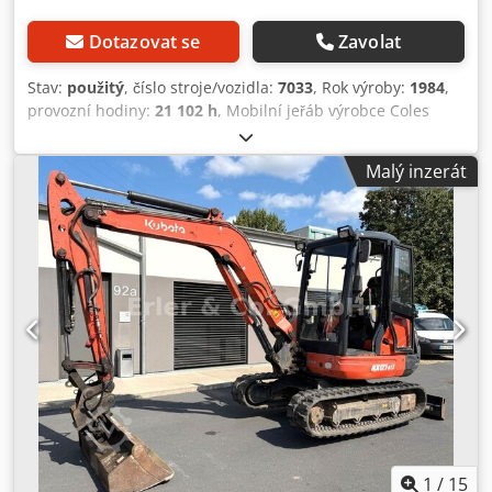
Dotazovat se
Zavolat
Stav:
použitý
, číslo stroje/vozidla:
7033
, Rok výroby:
1984
,
provozní hodiny:
21 102 h
, Mobilní jeřáb výrobce Coles
Cranes Typ 625S Rok výroby 1984, Dkodpozcbmiofx Ai Ner
21 102 provozních hodin podle údajů z počítadla,
Malý inzerát
maximální nosnost: 20 000 kg při 3 m, nosnost 1 700 kg při
maximálním výložníku 18 m, rozměry opěrné základny 5,9
x 5,9, celková hmotnost jeřábu 22 400 kg, rozměry pro
přepravu 10,86 m x 2,5 m x 4,0 m, rozsah otáčení 360°,
rozvor 4x4, hydraulické odpružení, objem válců 6086 cm³,
výkon: 89 kW (121 k) při 2500 ot./min, motor: 6válcový
naftový motor Deutz, vodou chlazený, převodovka:
4stupňová automatická převodovka, pneumatiky: 385/95R
24, hloubka dezénu vpředu 21 mm, vzadu 18 mm. Další
podrobné údaje a fotografie vám rádi poskytneme na
vyžádání. Tento popis nepředstavuje závaznou nabídku a
může obsahovat chyby. Nejsme odpovědní za správnost
všech uvedených údajů.
1
/
15