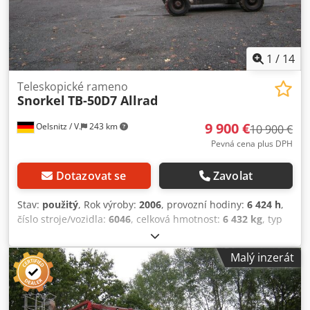
1
/
14
Teleskopické rameno
Snorkel
TB-50D7 Allrad
9 900 €
Oelsnitz / V.
243 km
10 900 €
Pevná cena plus DPH
Dotazovat se
Zavolat
Stav:
použitý
, Rok výroby:
2006
, provozní hodiny:
6 424 h
,
číslo stroje/vozidla:
6046
, celková hmotnost:
6 432 kg
, typ
motoru: Diesel, výrobce: Snorkel Dkedpfx Aiszr I Ide Nor
Malý inzerát