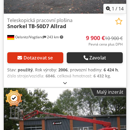
1
/
14
Teleskopická pracovní plošina
Snorkel
TB-50D7 Allrad
9 900 €
Oelsnitz/Vogtland
243 km
10 900 €
Pevná cena plus DPH
Dotazovat se
Zavolat
Stav:
použitý
, Rok výroby:
2006
, provozní hodiny:
6 424 h
,
číslo stroje/vozidla:
6046
, celková hmotnost:
6 432 kg
,
Teleskopická pracovní plošina, nůžková plošina, pohon 4x4,
pracovní výška 17 m * Nůžková plošina, * TB-50DZ, *
Malý inzerát
pracovní výška 17,4 m, * výška plošiny 15,4 m, * boční
dosah 12 m, * rok výroby 2006, * odpočet hodin: 6424, * 2
teleskopické výložníky, ocelová konstrukce, * pohon
tříválcovým dieselovým motorem Deutz, * 2 jízdní stupně, *
velikost pneumatik 12-16,5, Dkodpfx Aijzcbdbs Nsr *
hloubka dezénu 12–15 mm, * rozvor 2400 mm, *