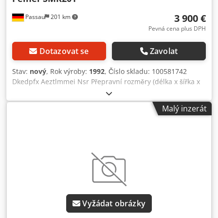
3 900 €
Passau
201 km
Pevná cena plus DPH
Dotazovat se
Zavolat
Stav:
nový
, Rok výroby:
1992
, Číslo skladu: 100581742
Dkedpfx Aeztlmmei Nsr Přepravní rozměry (délka x šířka x
výška): 0 x 0 x 0 ---- Otočný jeřáb Peiner Turmdrehkran
SMK201, dosah 22 m, výška háku 17 m, maximální nosnost
Malý inzerát
2000 kg, dálkové ovládání pomocí rádia, připraveno k
použití.
Vyžádat obrázky