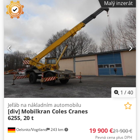
Malý inzerát
Nokr Všechny ceny zahrnují 19 % DPH. Tento popis
nepředstavuje závaznou nabídku a může obsahovat chyby.
Nejsme odpovědní za správnost všech uvedených
informací.
1
/
40
Jeřáb na nákladním automobilu
[div]
Mobilkran Coles Cranes
625S, 20 t
19 900 €
Oelsnitz/Vogtland
243 km
21 900 €
Pevná cena plus DPH