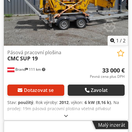
1
/
2
Pásová pracovní plošina
CMC
SUP 19
33 000 €
Brand
111 km
Pevná cena plus DPH
Dotazovat se
Zavolat
Stav:
použitý
, Rok výroby:
2012
, výkon:
6 kW (8,16 k)
, Na
prodej: 19m pásová pracovní plošina včetně přívěsu!
Plošina: CMC SUP19 Pracovní výška: 19 m, boční dosah až
11 m Pohon: naftový motor a 230 V Dkodpfx Aezdazuji Nsr
Malý inzerát
Nová baterie Rok výroby: 2012 Včetně přívěsu Tima s