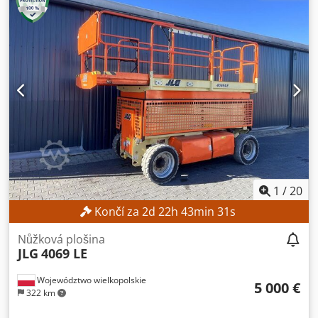
1
/
20
Končí za
2
d
22
h
43
min
29
s
Nůžková plošina
JLG
4069 LE
Województwo wielkopolskie
5 000 €
322 km