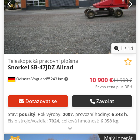
rozmístění kol 4x4, * celkové rozměry 7550 x 2450 x 2350
mm, * hmotnost 6432 kg, * nosnost koše 227 kg, * otočný
koš, * ocelová konstrukce koše, * rozměry koše (d x š x v)
2340 x 550 x 1100 mm, * ovládání z koše a ze země, *
generátor. Podrobnější údaje a další fotografie vám rádi
zašleme na vyžádání. Tato specifikace nepředstavuje
závaznou nabídku a může obsahovat chyby. Nejsme
odpovědni za úplnost a správnost uvedených údajů.
1
/
14
Teleskopická pracovní plošina
Snorkel
SB-47JDZ Allrad
10 900 €
Oelsnitz/Vogtland
243 km
11 900 €
Pevná cena plus DPH
Dotazovat se
Zavolat
Stav:
použitý
, Rok výroby:
2007
, provozní hodiny:
6 348 h
,
číslo stroje/vozidla:
7024
, celková hmotnost:
6 358 kg
,
Teleskopická pracovní plošina, pohon 4x4, nůžková plošina,
pracovní výška 16 m Nůžková plošina, TB-47JDZ, pracovní
Malý inzerát