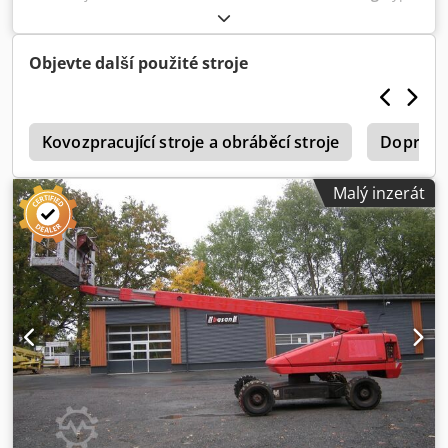
motoru: Diesel, výrobce: Snorkel Dkodpfx Aiszr Im He Njr
Objevte další použité stroje
3
Kovozpracující stroje a obráběcí stroje
Dopravní
Malý inzerát