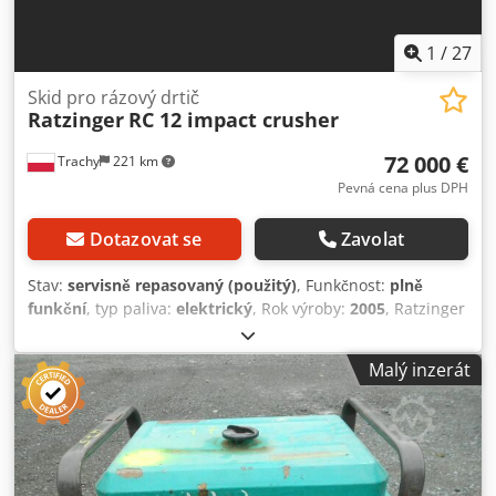
1
/
27
Skid pro rázový drtič
Ratzinger
RC 12 impact crusher
72 000 €
Trachy
221 km
Pevná cena plus DPH
Dotazovat se
Zavolat
Stav:
servisně repasovaný (použitý)
, Funkčnost:
plně
funkční
, typ paliva:
elektrický
, Rok výroby:
2005
, Ratzinger
RC 12 drtič s rázovým ústrojím, Bohringer RC12 + B1000
L15000 dopravník Drtič kompletně repasovaný Drtič
Malý inzerát
namontován na hydraulickém podvozku, velmi snadno
přepravitelný. Drtič byl opískován a natřen ZCELA NOVÝ
dopravník L15000 Průměr rotoru [mm]: 1100 Vstupní otvor
[mm]: 1220x900 Maximální vstupní materiál [mm]: 600
Elektromotor drtiče: 132 kW Elektromotor bočního
dopravníku: 5,5 kW Elektromotor hlavního dopravníku: 4,5