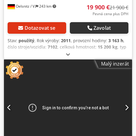
19 900 €
Oelsnitz / V.
243 km
21 900 €
Pevná cena plus DPH
Dotazovat se
Zavolat
Stav:
použitý
, Rok výroby:
2011
, provozní hodiny:
3 163 h
,
číslo stroje/vozidla:
7102
, celková hmotnost:
15 200 kg
, typ
motoru: Diesel, výrobce: Aichi Dkodpfx Aiszcbduj Nor
Malý inzerát