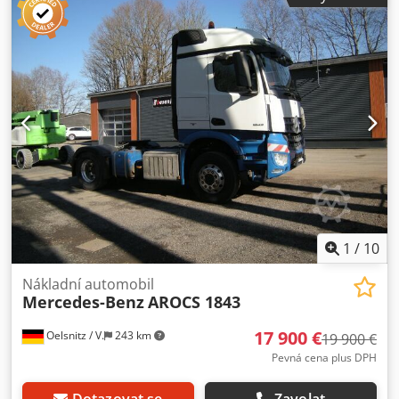
výška 16,2 m výška plošiny 14,2 m boční dosah 11,9 m rok
výroby 2007 počet provozních hodin 6348 2 teleskopické
výložníky, ocelová konstrukce pohon čtyřválcovým
vznětovým motorem Deutz 2 převodové stupně velikost
pneumatik 12-16,5 hloubka dezénu 8–15 mm rozvor kol
2460 mm rozložení kol 4x4 celkové rozměry 8400 x 2450 x
2400 mm hmotnost 6358 kg nosnost koše 227 kg otočný koš
Dksdpfozcbdnox Ai Ner koš, ocelová konstrukce
hydraulický výložník koše 1500 mm rozměry koše (d x š x v)
1520 x 760 x 1100 mm ovládání z koše a ze země
Podrobnější údaje a další fotografie vám rádi zašleme na
vyžádání. Tento popis nepředstavuje závaznou nabídku a
může obsahovat chyby. Nejsme odpovědní za správnost
všech uvedených údajů.
1
/
10
Nákladní automobil
Mercedes-Benz
AROCS 1843
17 900 €
Oelsnitz / V.
243 km
19 900 €
Pevná cena plus DPH