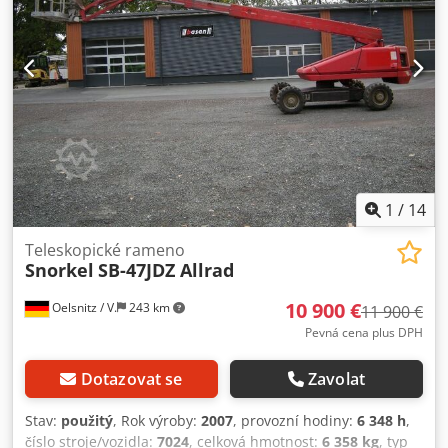
1
/
14
Teleskopické rameno
Snorkel
SB-47JDZ Allrad
10 900 €
Oelsnitz / V.
243 km
11 900 €
Pevná cena plus DPH
Dotazovat se
Zavolat
Stav:
použitý
, Rok výroby:
2007
, provozní hodiny:
6 348 h
,
číslo stroje/vozidla:
7024
, celková hmotnost:
6 358 kg
, typ