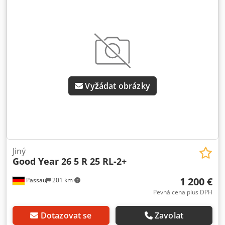
lehkou konstrukcí! Fotografie budou doplněny! Možná
výměna pracovních plošin! Cena brutto: 40 000 € Cena
netto: 33 334 €
Vyžádat obrázky
Jiný
Good Year 26 5 R 25 RL-2+
1 200 €
Passau
201 km
Pevná cena plus DPH
Dotazovat se
Zavolat