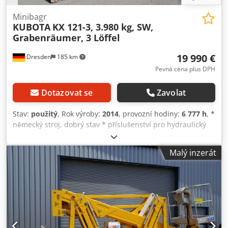
Minibagr
KUBOTA
KX 121-3, 3.980 kg, SW,
Grabenräumer, 3 Löffel
19 990 €
Dresden
185 km
Pevná cena plus DPH
Dotazovat se
Zavolat
Stav:
použitý
, Rok výroby:
2014
, provozní hodiny:
6 777 h
, *
německý stroj, dobrý stav * příslušenství pro hydraulický
rypák * 4válcový motor Kubota, 29,4 kW * 1x hydraulická
rýpací lopata, šířka 1 350 mm, 3 rýpací lopaty 280, 400, 550
Malý inzerát
mm * systém rychlé výměny Lehnhoff Dedpfx Aijztk T So
Nekr * rok výroby 2014 * provozní hmotnost 3 980 kg * rád
vám zašlu video přes WhatsApp * , * WhatsApp: * kontakt v
polštině, ????? ?????: * prodej pouze podnikatelům, bez
záruky, všechny údaje jsou bez záruky, změna vyhrazena