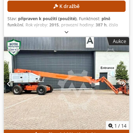
K dražbě
Stav:
připraven k použití (použité)
, Funkčnost:
plně
funkční
, Rok výroby:
2015
, provozní hodiny:
387 h
, číslo
stroje/vozidla:
0200245029
, pracovní výška:
14 000 mm
,
TECHNICKÉ ÚDAJE Pracovní výška: 14 m Pohon: 4 × 4 ÚDAJE
Aukce
O STROJI Nosnost plošiny: max. 360 kg Počet osob: max. 2
Maximální povolené zatížení: max. 200 kg Síla ovládání
rukou: max. 400 N Rychlost větru: max. 12,5 m/s Provozní
hodiny: 387 h VYBAVENÍ Nabíječka Externí reference:
SL15850SP Dkedozrgxzepfx Ai Ner
1
/
14