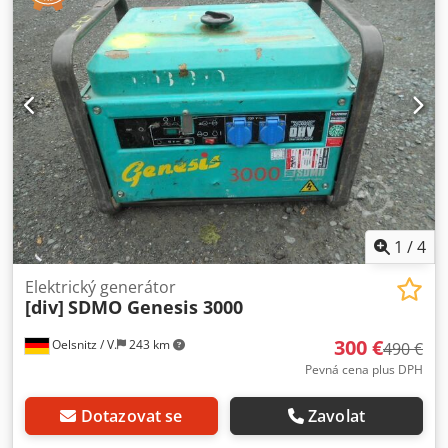
odpružení Objem motoru: 6 086 cm³ Výkon: 89 kW (121 k)
při 2 500 ot/min Motor: 6válcový vodou chlazený Deutz
diesel Převodovka: 4stupňová automatická Pneumatiky:
385/95R24, vzorek vpředu 21 mm, vzadu 18 mm ID 7033
Podrobnější údaje a další fotografie na vyžádání. Tento
popis není závazná nabídka a může obsahovat chyby. Za
uvedené údaje neručíme.
1
/
4
Elektrický generátor
[div]
SDMO Genesis 3000
300 €
Oelsnitz / V.
243 km
490 €
Pevná cena plus DPH
Dotazovat se
Zavolat