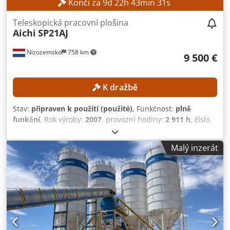
Končí za
9
d
22
h
43
min
29
s
Teleskopická pracovní plošina
Aichi
SP21AJ
Nizozemsko
758 km
9 500 €
K dražbě
Stav:
připraven k použití (použité)
, Funkčnost:
plně
funkční
, Rok výroby:
2007
, provozní hodiny:
2 911 h
, číslo
stroje/vozidla:
710682
, nosnost:
250 kg
, transportní délka:
11 570 mm
, transportní šířka:
2 430 mm
, dopravní výška:
Malý inzerát
2 640 mm
, pracovní výška:
23 000 mm
, TECHNICKÉ
PARAMETRY Pracovní výška: 23 000 mm Výška plošiny: 21
000 mm Nosnost plošiny: 250 kg Dkodpfezrmucox Ai Ner
PARAMETRY STROJE Typ paliva: nafta Pneumatiky:
vzduchové pneumatiky Provozní hodiny: 2 911 h Rozměry a
hmotnost Transportní rozměry (d × š × v): 11 570 × 2 430 ×
2 640 mm Provozní hmotnost: 14 700 kg VYBAVENÍ
Dokumentace k dispozici CE označení k dispozici CE