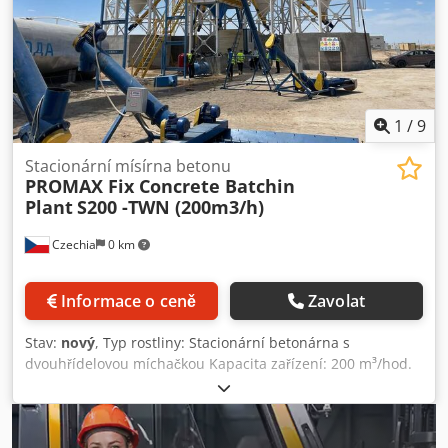
certifikát k dispozici
1
/
9
Stacionární mísírna betonu
PROMAX Fix Concrete Batchin
Plant
S200 -TWN (200m3/h)
Czechia
0 km
Informace o ceně
Zavolat
Stav:
nový
, Typ rostliny: Stacionární betonárna s
dvouhřídelovou míchačkou Kapacita zařízení: 200 m³/hod.
míchání čerstvého stlačeného betonu Kapacita míchačky:
7500/5000 l (5 m³ stlačeného betonu) Značka centrálního
mazacího systému: ILC (vyrobeno v Itálii) Řídicí systém:
plně automatický počítač - plc - tiskárna Elektronické