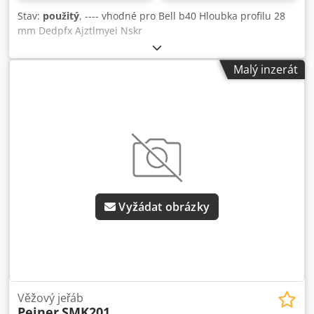
Stav:
použitý
, ---- vhodné pro Bell b40 Hloubka profilu 28
mm Dedpfx Ajztlmyei Nskr
Malý inzerát
Vyžádat obrázky
Věžový jeřáb
Peiner
SMK201