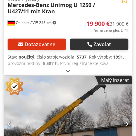
Mercedes-Benz
Unimog U 1250 /
U427/11 mit Kran
19 900 €
Oelsnitz / V.
243 km
21 900 €
Pevná cena plus DPH
Dotazovat se
Zavolat
Stav:
použitý
, číslo stroje/vozidla:
5737
, Rok výroby:
1991
,
provozní hodiny:
6 587 h
, První registrace Celková
hmotnost: 7 490 kg Dsdpozru Ecjfx Ai Nekr Pohon: Diesel
4x4 Pohon zajišťuje šestiválcový dieselový motor Mercedes
Malý inzerát
o výkonu 92 kW / 125 k, objem 5 957 cm³ 16stupňová
manuální převodovka Kabina řidiče se 3 sedadly Rozměr
pneumatik: 365/80 R 20, vzorek 14–16 mm, rozvor 3 300
mm Celkové rozměry (D x Š x V): 5 500 x 2 265 x 3 400 mm
Provozní hmotnost 6 960 kg Zatížení nápravy vpředu 4 400
kg, vzadu 4 400 kg ABS, rádio, uzávěrka diferenciálu,
posilovač řízení, zakládací klíny Jeřáb HIAB 050 s dálkovým
ovládáním kabelem Třístranný sklápěč nefunkční kvůli
omezení nosnosti, ložná plocha 230 x 210 x 45 cm Ocelové