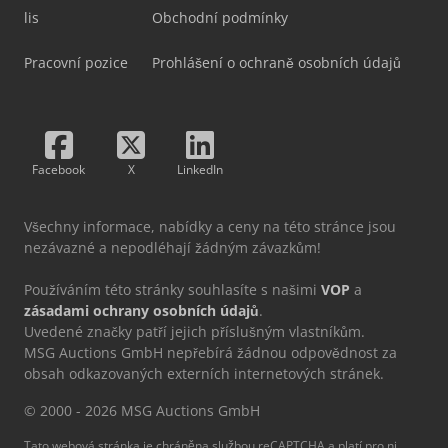
lis
Obchodní podmínky
Pracovní pozice
Prohlášení o ochraně osobních údajů
Facebook
X
LinkedIn
Všechny informace, nabídky a ceny na této stránce jsou
nezávazné a nepodléhají žádným závazkům!
Používáním této stránky souhlasíte s našimi
VOP
a
zásadami ochrany osobních údajů
.
Uvedené značky patří jejich příslušným vlastníkům.
MSG Auctions GmbH nepřebírá žádnou odpovědnost za
obsah odkazovaných externích internetových stránek.
© 2000 - 2026 MSG Auctions GmbH
Tato webová stránka je chráněna službou reCAPTCHA a platí pro ni