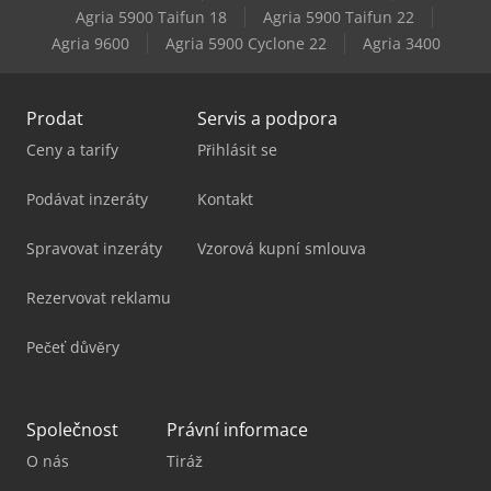
Panhans Bsb 500
Agria 5900 Taifun 18
Agria 5900 Taifun 22
Agria 9600
Agria 5900 Cyclone 22
Agria 3400
Scania P
Prodat
Servis a podpora
Ceny a tarify
Přihlásit se
Podávat inzeráty
Kontakt
Spravovat inzeráty
Vzorová kupní smlouva
Rezervovat reklamu
Pečeť důvěry
Společnost
Právní informace
O nás
Tiráž