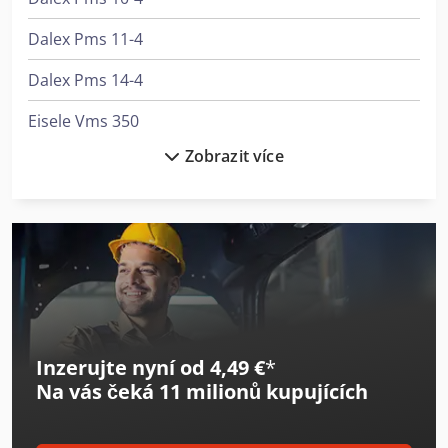
Dalex Pms 11-4
Dalex Pms 14-4
Eisele Vms 350
Zobrazit více
Eisele Vms 370
Emag Vl 4
Flott Tsb 250 P
Gildemeister Nef 400
Haas Ec-400
Inzerujte nyní od 4,49 €
*
Herbold Pu 500
Na vás čeká
11 milionů kupujících
Huvema Hu 230 Dg
Huvema Hu 370 Psk