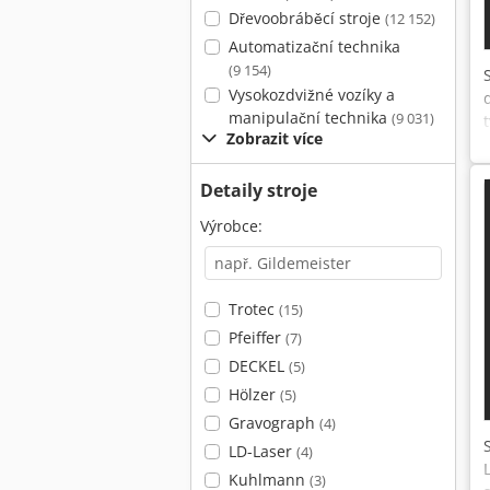
Dřevoobráběcí stroje
(12 152)
Automatizační technika
(9 154)
Vysokozdvižné vozíky a
manipulační technika
(9 031)
Zobrazit více
Detaily stroje
Výrobce:
Trotec
(15)
Pfeiffer
(7)
DECKEL
(5)
Hölzer
(5)
Gravograph
(4)
LD-Laser
(4)
Kuhlmann
(3)