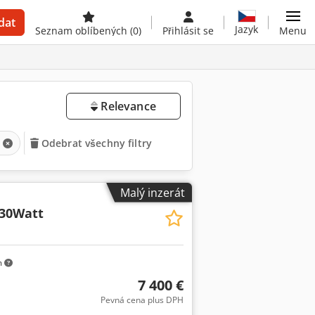
dat
Jazyk
Seznam oblíbených
(0)
Přihlásit se
Menu
Relevance
Odebrat všechny filtry
Malý inzerát
30Watt
m
7 400 €
Pevná cena plus DPH