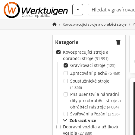
Česká republika
Kovozpracující stroje a obráběcí stroje
P
Kategorie
Kovozpracující stroje a
obráběcí stroje
(31 991)
Gravírovací stroje
(125)
Zpracování plechů
(5 469)
Soustužnické stroje
(4 356)
Příslušenství a náhradní
díly pro obráběcí stroje a
obráběcí nástroje
(4 084)
Svařování a řezání
(2 536)
Zobrazit více
Dopravní vozidla a užitková
vozidla
(27 839)