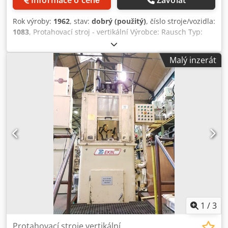
Informace o ceně
Zavolat
Rok výroby:
1962
, stav:
dobrý (použitý)
, číslo stroje/vozidla:
1083
, Protahovací stroj - vertikální Výrobce: Rausch Typ:
RS10 / 915 Číslo stroje: 1083 Rok výroby: 1962 Síla: 10 T
Zdvih: 915 mm Systém DIN 1415 S podstavcem pro
Malý inzerát
umístění v horním patře Dkodjfc T Eujpfx Aiwer
1
/
3
Protahovací stroje vertikální