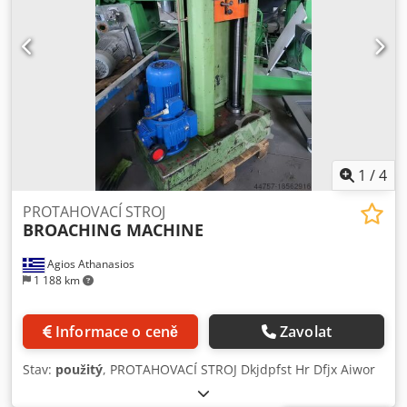
1
/
4
PROTAHOVACÍ STROJ
BROACHING MACHINE
Agios Athanasios
1 188 km
Informace o ceně
Zavolat
Stav:
použitý
, PROTAHOVACÍ STROJ Dkjdpfst Hr Dfjx Aiwor