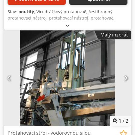
Stav:
použitý
, Vícedrážkový protahovač, šestihranný
protahovací nástroj, protahovací nástroj, protahovač,
speciální nástroj, drážkovací nástroj, drážkovací stroj,
drážkovací spojovací stroj, drážkovací spojovací stroj,
Malý inzerát
drážkovací spojovací nástroj, spojovací protahovač -
Výrobce: SWZ, protahovačka, protahovací stroj, protahovací
stroj. -Typ: SW 19 1TGL 29-16600/02 20/50 HSS -číslo dílu:
440 0432 08 102 04708 -Šířka: Šestihran 19 mm široký přes
roviny, viz fotografie. -Kvantita: 1 kus k dispozici -Celkové
rozměry: 950/22/22 mm Dksdpfx Aoitt R Ssiwor -Hmotnost:
1,7 kg
1
/
2
Protahovací stroj - vodorovnou silou