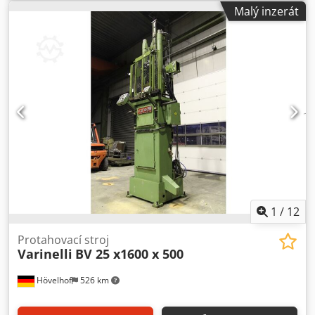
Malý inzerát
1
/
12
Protahovací stroj
Varinelli
BV 25 x1600 x 500
Hövelhof
526 km