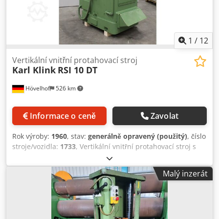
1
/
12
Vertikální vnitřní protahovací stroj
Karl Klink
RSI 10 DT
Hövelhof
526 km
Informace o ceně
Zavolat
Rok výroby:
1960
, stav:
generálně opravený (použitý)
, číslo
stroje/vozidla:
1733
, Vertikální vnitřní protahovací stroj s
přepínací deskou společnosti Karl Klink Typ: RSI10DT Číslo
stroje: 1733 Rok výroby: 1960 hmotnost: 4,9 do protahovací
Malý inzerát
síly: 10.000kg S přepínací deskou (2 stanice) Napájení: 380V
/ 50Hz Jmenovitý proud: 35 A Připojené zatížení: 7,5 kW
Stroj je kompletně přepracován, a proto je ve velmi dobrém
stavu. Dsdpfxegyd S Ss Aiwjkr