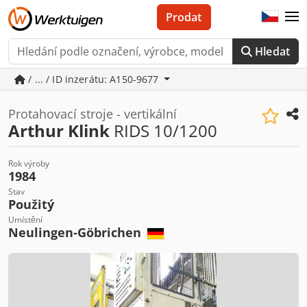
Prodat
Hledat
/ ... / ID inzerátu: A150-9677
Protahovací stroje - vertikální
Arthur Klink
RIDS 10/1200
Rok výroby
1984
Stav
Použitý
Umístění
Neulingen-Göbrichen