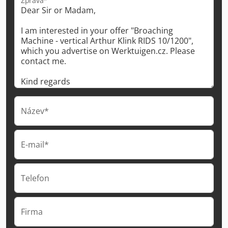
Zpráva*
Název*
E-mail*
Telefon
Firma