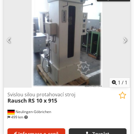
1
/
1
Svislou silou protahovací stroj
Rausch
RS 10 x 915
Neulingen-Göbrichen
499 km