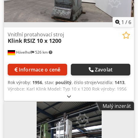
1
/
6
Vnitřní protahovací stroj
Klink
RSIZ 10 x 1200
Hövelhof
526 km
Informace o ceně
Zavolat
Rok výroby:
1956
, stav:
použitý
, číslo stroje/vozidla:
1413
,
Výrobce: Karl Klink Model: Typ 10 x 1200 Rok výroby: 1956
Hmotnost: 3450 KG Masch. Č .: 1413 Obecné informace /
technické údaje: Použitý vertikální hydraulický vnitřní
Malý inzerát
protahovací stroj s až 3 pokoji v provozním stavu Tažná
síla: 13000 KG (maximální) délka: 1200 mm Sada pokojů: 3
kus Vzdálenost mezi vesmírnými agenturami: 100 mm
Průměr záznamu tažné hlavy: Ø 85 mm Šířka průchodu
mezi válci: Max. 390 mm Řezná rychlost: hydraulicky