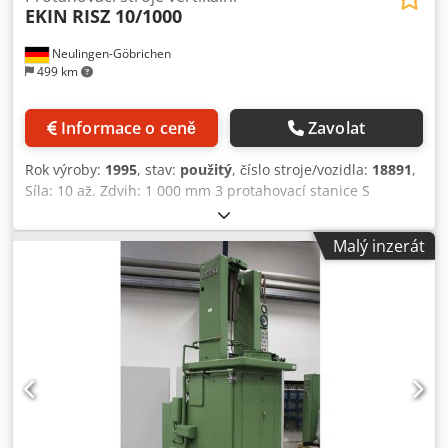
EKIN
RISZ 10/1000
Neulingen-Göbrichen
499 km
Informace o ceně
Zavolat
Rok výroby:
1995
, stav:
použitý
, číslo stroje/vozidla:
18891
,
Síla: 10 až. Zdvih: 1 000 mm 3 protahovací stanice S
dopravníkem třísek + plošinou a bezpečnostními dveřmi
Dksdpebrcmkjfx Aiwer
Malý inzerát