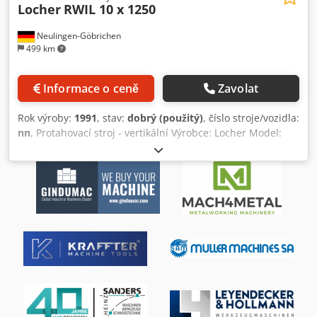
Locher
RWIL 10 x 1250
Neulingen-Göbrichen
499 km
Informace o ceně
Zavolat
Rok výroby:
1991
, stav:
dobrý (použitý)
, číslo stroje/vozidla:
nn
, Protahovací stroj - vertikální Výrobce: Locher Model:
RWIL 10 x 1250 Rok výroby: 1991 Síla: 10 T Zdvih: 1.250 mm
Potřebná plocha: cca. 170 x 150 cm S automatickým
vedením Magnetický dopravník třísek Dkjdpfx Aiefc T
Ewowjr