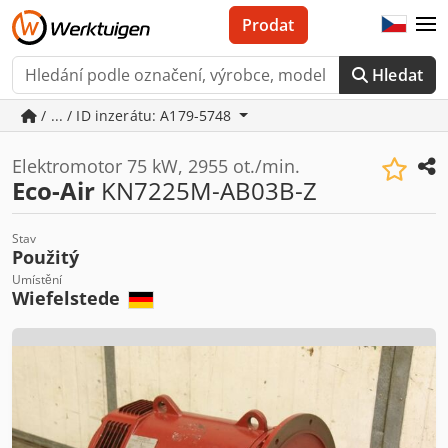
Prodat
Hledat
/ ... / ID inzerátu: A179-5748
Elektromotor 75 kW, 2955 ot./min.
Eco-Air
KN7225M-AB03B-Z
Stav
Použitý
Umístění
Wiefelstede