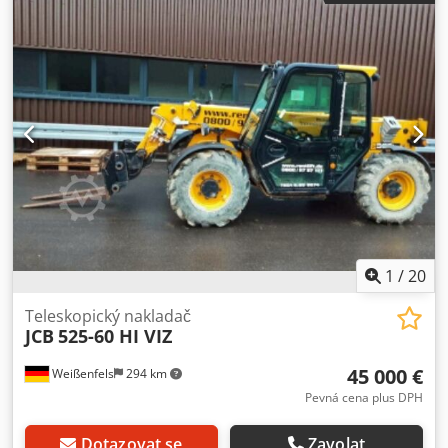
UVV, kabina, pohon všech kol
, Technické údaje Rok
výroby: 2022 Pracovní výška: 6,00 m Těžiště nákladu: 500
mm Maximální nosnost: 2500 kg Dcjdjzmdx Iepfx Ak Djk
Maximální nosnost při maximální výšce zdvihu: 2000 kg
Maximální nosnost při maximálním dosahu: 800 kg Celkové
rozměry (D x Š x V): 3,38 m x 1,84 m x 1,89 m Celková
hmotnost: 5580 kg Výkon motoru: 55 kW Zdvihový objem:
2,5 l Přepravní rychlost: 30 km/h Plně funkční, běžné
známky používání
1
/
20
Teleskopický nakladač
JCB
525-60 HI VIZ
45 000 €
Weißenfels
294 km
Pevná cena plus DPH
Dotazovat se
Zavolat