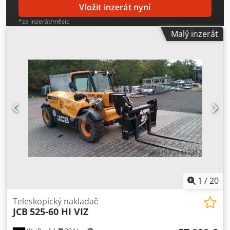
známky používání, plně funkční, pohon všech kol
Vložit inzerát nyní
*za inzerát/měsíc
Malý inzerát
1
/
20
Teleskopický nakladač
JCB
525-60 HI VIZ