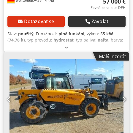
57 000 €
Weißenfels
294 km
Pevná cena plus DPH
Dotazovat se
Zavolat
Stav:
použitý
, Funkčnost:
plně funkční
, výkon:
55 kW
(74,78 k)
, typ převodu:
hydrostat
, typ paliva:
nafta
, barva:
žlutý
, celková hmotnost:
5 580 kg
, zdvihová výška:
6 000
mm
, počet míst k sezení:
1
, Rok výroby:
2022
, číslo
Malý inzerát
stroje/vozidla:
2487158
, Vybavení:
Bezpečnostní kontrola
UVV, kabina, pohon všech kol
, Technické údaje Rok
výroby: 2022 Pracovní výška: 6,00 m Těžiště nákladu: 500
mm Maximální nosnost: 2500 kg Maximální nosnost při
maximální výšce zdvihu: 2000 kg Dcedpfx Aeyqzlzok Dsk
Maximální nosnost při maximálním dosahu: 800 kg Celkové
rozměry (D x Š x V): 3,38 m x 1,84 m x 1,89 m Celková
hmotnost: 5580 kg Výkon motoru: 55 kW Zdvihový objem:
2,5 l Přepravní rychlost: 30 km/h Plně funkční, běžné
známky používání