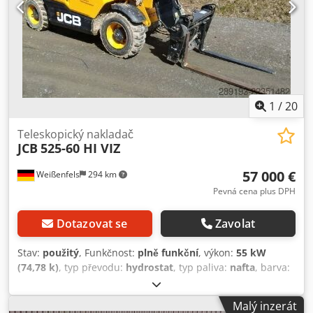
1
/
20
Teleskopický nakladač
JCB
525-60 HI VIZ
57 000 €
Weißenfels
294 km
Pevná cena plus DPH
Dotazovat se
Zavolat
Stav:
použitý
, Funkčnost:
plně funkční
, výkon:
55 kW
(74,78 k)
, typ převodu:
hydrostat
, typ paliva:
nafta
, barva:
žlutý
, celková hmotnost:
5 580 kg
, zdvihová výška:
6 000
mm
, počet míst k sezení:
1
, Rok výroby:
2022
, číslo
Malý inzerát
stroje/vozidla:
2487378
, Vybavení:
Bezpečnostní kontrola