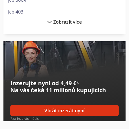
Jcb 36C-I
Jcb 403
Zobrazit více
Jcb 406
Jcb 407
Jcb 409
Jcb 427
Jcb 4Cx
Inzerujte nyní od 4,49 €
*
Jcb 525-60E
Na vás čeká
11 milionů kupujících
Jcb 533-105
Jcb 535-95
Vložit inzerát nyní
Jcb 540-140 Hi-Viz
*za inzerát/měsíc