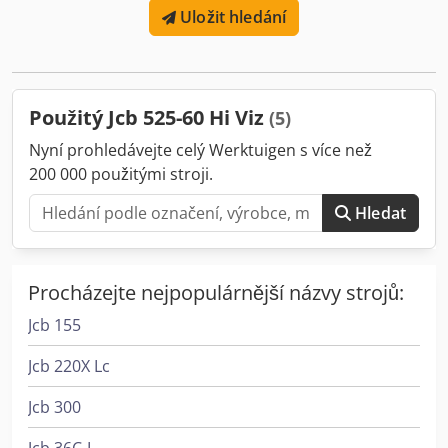
Uložit hledání
(74 k) Objem motoru: 2,5 l Rychlost jízdy: 20 km/h Plně
funkční, běžné stopy používání
Použitý Jcb 525-60 Hi Viz
(5)
Nyní prohledávejte celý Werktuigen s více než
200 000 použitými stroji.
Hledat
Procházejte nejpopulárnější názvy strojů:
Jcb 155
Jcb 220X Lc
Jcb 300