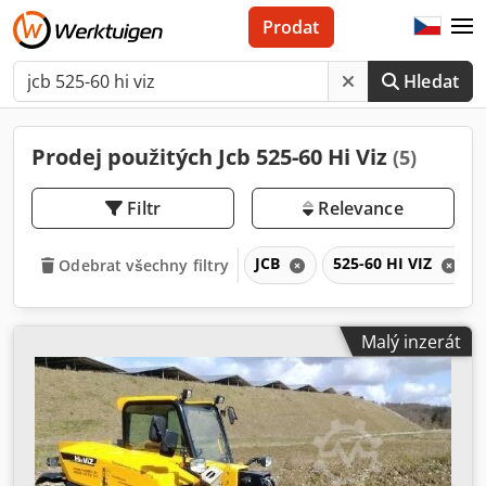
Prodat
Hledat
Prodej použitých Jcb 525-60 Hi Viz
(5)
Filtr
Relevance
JCB
525-60 HI VIZ
Odebrat všechny filtry
Malý inzerát