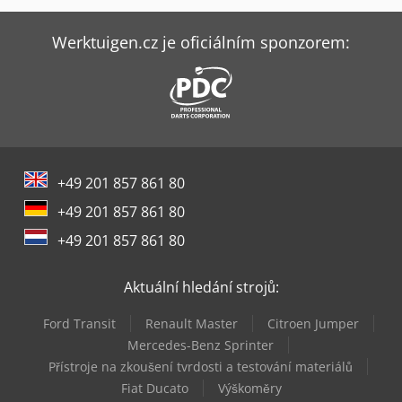
Jcb 540-170
Jcb 540-180
Werktuigen.cz je oficiálním sponzorem:
Jcb 86C-2
Jcb Hydradig 110W
Jcb Js145W
+49 201 857 861 80
Jcb Js175W
+49 201 857 861 80
Jcb S2632E
+49 201 857 861 80
Jcb S2646E
Aktuální hledání strojů:
Jcb S4550E
Ford Transit
Renault Master
Citroen Jumper
Jlg 1350Sjp
Mercedes-Benz Sprinter
Přístroje na zkoušení tvrdosti a testování materiálů
Jlg H340Aj
Fiat Ducato
Výškoměry