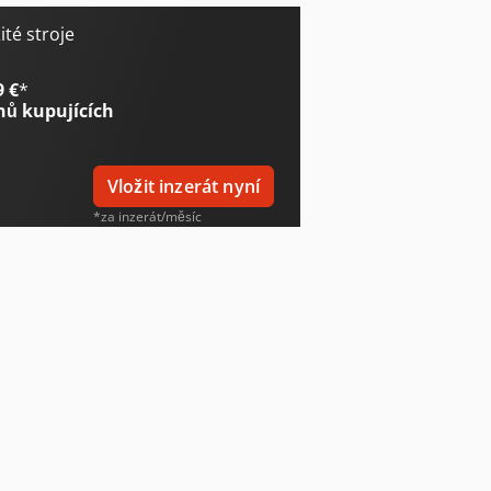
té stroje
9 €
*
nů kupujících
Vložit inzerát nyní
*za inzerát/měsíc