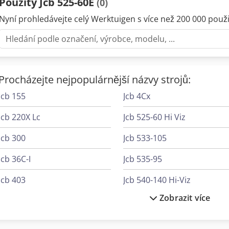
Použitý Jcb 525-60E
(0)
Nyní prohledávejte celý Werktuigen s více než 200 000 použit
Procházejte nejpopulárnější názvy strojů:
Jcb 155
Jcb 4Cx
Jcb 220X Lc
Jcb 525-60 Hi Viz
Jcb 300
Jcb 533-105
Jcb 36C-I
Jcb 535-95
Jcb 403
Jcb 540-140 Hi-Viz
Zobrazit více
Jcb 406
Jcb 540-170
Jcb 407
Jcb 540-180