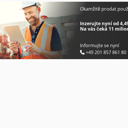
Jcb 409
Jcb 86C-2
Okamžitě prodat použi
Jcb 427
Jcb Hydradig 110W
Inzerujte nyní od 4,4
Na vás čeká
11 milio
Informujte se nyní
+49 201 857 861 80