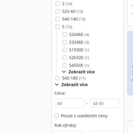
2
(14)
525-60
(13)
540-140
(13)
S
(12)
S2646E
(4)
S3246E
(3)
S1930E
(1)
S2632E
(1)
S4550E
(1)
Zobrazit více
540-180
(11)
Zobrazit více
Cena:
-
Pouze s uvedením ceny
Rok výroby: