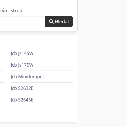
ými stroji.
Hledat
Jcb Js145W
Jcb Js175W
Jcb Minidumper
Jcb S2632E
Jcb S2646E
Jcb S4550E
Jcb Teleskopický Nakladač