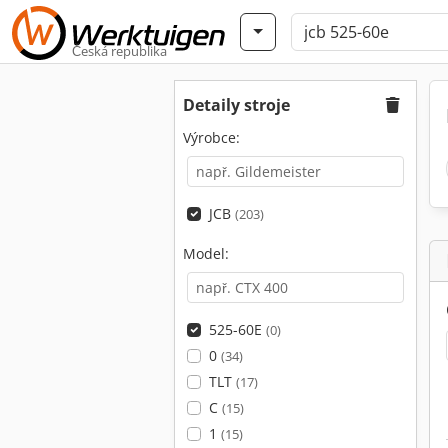
Česká republika
Detaily stroje
Výrobce:
JCB
(203)
Model:
525-60E
(0)
0
(34)
TLT
(17)
C
(15)
1
(15)