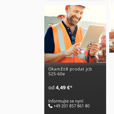
Okamžitě prodat jcb
525-60e
od
4,49 €
*
Informujte se nyní
+49 201 857 861 80