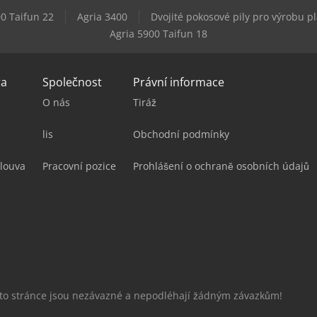
0 Taifun 22
Agria 3400
Dvojité pokosové pily pro výrobu p
Agria 5900 Taifun 18
ra
Společnost
Právní informace
O nás
Tiráž
lis
Obchodní podmínky
louva
Pracovní pozice
Prohlášení o ochraně osobních údajů
éto stránce jsou nezávazné a nepodléhají žádným závazkům!