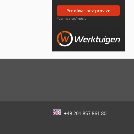
prodávat bez provize
*za inzerát/měsíc
+49 201 857 861 80