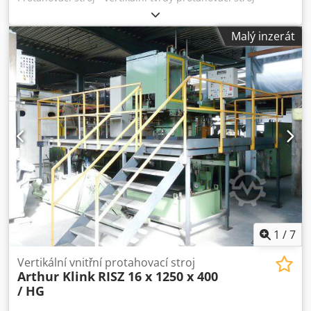
Výrobce: Forst Typ: RISZ 6,3 x 1000 x 320 Číslo stroje: 148
Rok výroby: 1992 Síla max .: 80 kN Maximální zdvih: 1.000
Malý inzerát
mm Hmotnost: cca. 10 tun (stroj + řídicí skříň + hydraulický
agregát) Cedpfsdnk T Ajx Al Ieha
1
/
7
Vertikální vnitřní protahovací stroj
Arthur Klink
RISZ 16 x 1250 x 400
/ HG