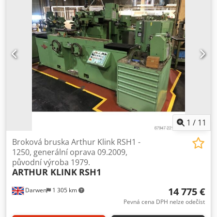
1
/
11
Broková bruska Arthur Klink RSH1 -
1250, generální oprava 09.2009,
původní výroba 1979.
ARTHUR KLINK
RSH1
14 775 €
Darwen
1 305 km
Pevná cena DPH nelze odečíst