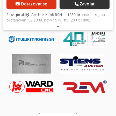
Dotazovat se
Zavolat
Stav:
použitý
, Artrhur Klink RSH1 - 1250 brousicí stroj na
protahování 09.2009, nový 1979, stůl 200 x 1800,
elektromagnetický stůl 200 x 600, s příslušným
nářadím/příslušenstvím, bez skříně. Chjdpfxozc Iq Ie Al Ija