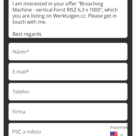
Název*
E-mail*
Telefon
Firma
Pozemek
PSČ a město