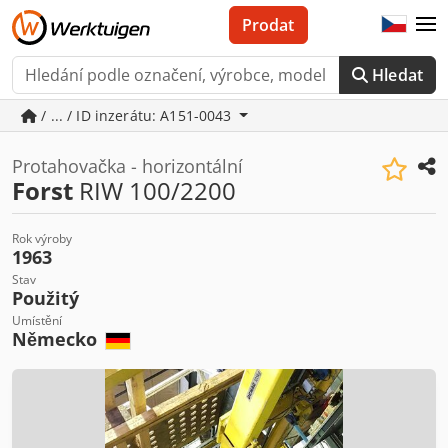
Prodat
Hledat
/ ... / ID inzerátu: A151-0043
Protahovačka - horizontální
Forst
RIW 100/2200
Rok výroby
1963
Stav
Použitý
Umístění
Německo