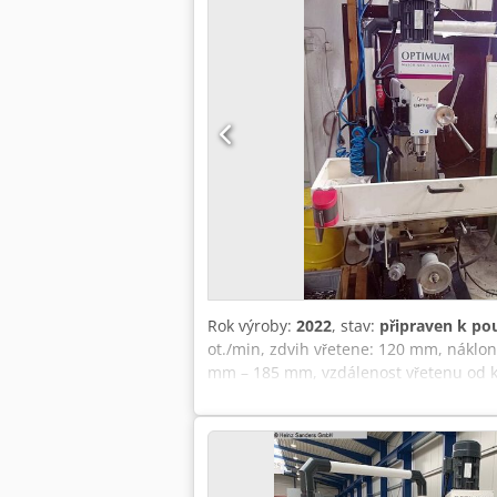
Rok výroby:
2022
, stav:
připraven k pou
ot./min, zdvih vřetene: 120 mm, náklon
mm – 185 mm, vzdálenost vřetenu od kř
průměr stopkového frézy: 25 mm, rozmě
mm/340 mm, posuv X: 720 mm/min, rozm
dispozici. Možnost prohlídky přímo na