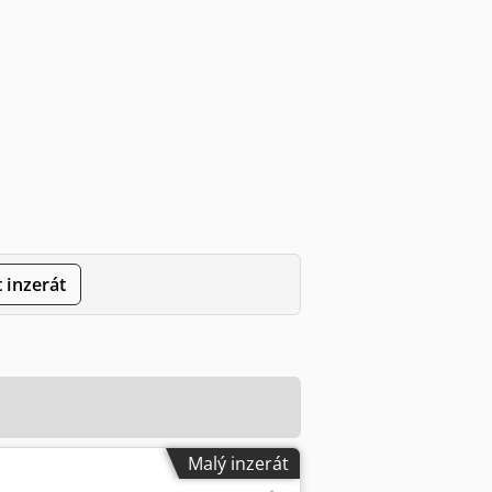
 inzerát
Malý inzerát