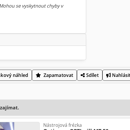
 Mohou se vyskytnout chyby v
skový náhled
Zapamatovat
Sdílet
Nahlásit
 zajímat.
Nástrojová frézka