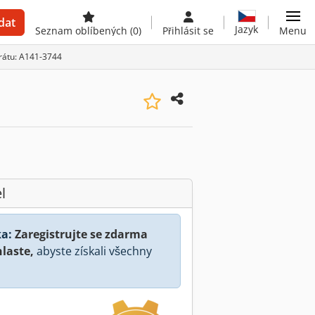
dat
Jazyk
Seznam oblíbených
(0)
Přihlásit se
Menu
erátu: A141-3744
l
a:
Zaregistrujte se zdarma
hlaste,
abyste získali všechny