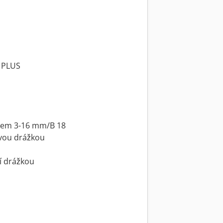
1 PLUS
ncem 3-16 mm/B 18
ovou drážkou
í drážkou