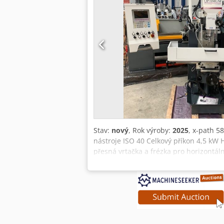
Stav:
nový
, Rok výroby:
2025
, x-path 
nástroje ISO 40 Celkový příkon 4,5 kW 
přesná vrtačka a frézka pro horizontáln
masivní konstrukce z vysoce kvalitní še
- Chladicí zařízení - Halogenová stroj
opracovaný s T-drážkami a nastaviteln
hodinových ručiček - Osa X se pohybuje
koncový doraz osy X - Výškově nastavit
ochranu uživatele Rozsah dodávky: - Sk