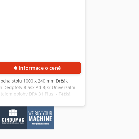
Informace o ceně
locha stolu 1000 x 240 mm Držák
m Dedpfotv Riasx Ad Rjkr Univerzální
zatelem polohy DPA 31 Plus. - Těžká,
ni s broušenými, kalenými ozubenými koly
křížový stůl, precizně povrchově
 směru hodinových ručiček/proti směru
ní pro posuv stolu - Automatický
ískám a dílům a dílů, pro maximální
 trnem ISO40 / B18 - Horizontální