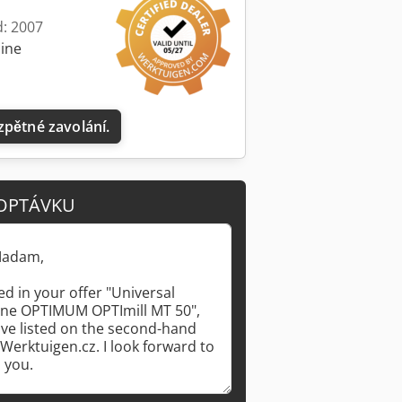
d: 2007
line
zpětné zavolání.
OPTÁVKU