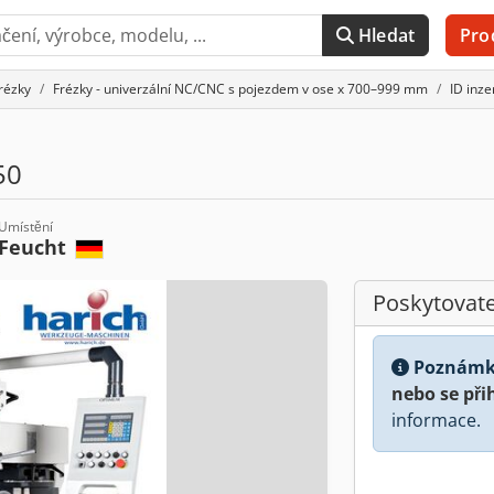
Hledat
Pro
rézky
Frézky - univerzální NC/CNC s pojezdem v ose x 700–999 mm
ID inz
50
Umístění
Feucht
Poskytovate
Poznámk
nebo se při
informace.