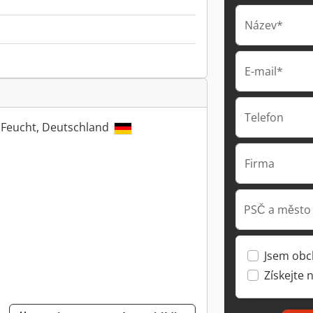
Název*
E-mail*
Telefon
7 Feucht, Deutschland
Firma
PSČ a město
Jsem obc
Získejte 