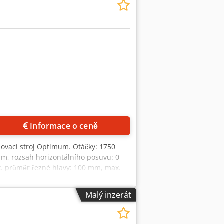
Informace o ceně
rézovací stroj Optimum. Otáčky: 1750
 mm, rozsah horizontálního posuvu: 0
x. průměr řezné hlavy: 100 mm, max.
0 kg, rozsah pohybu X/Y/Z: 580 mm/200
 přibližně 900 kg. Dokumentace je k
Malý inzerát