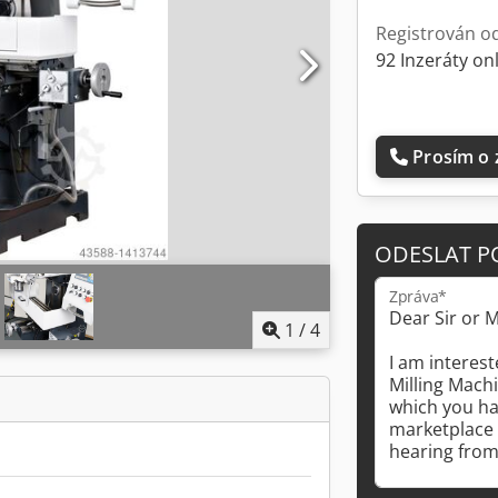
Registrován o
92 Inzeráty on
Prosím o 
ODESLAT P
Zpráva*
1
/
4