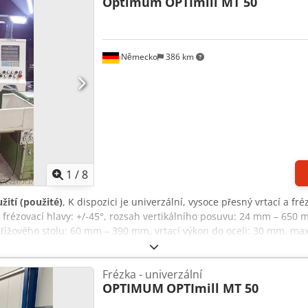
Optimum
OPTImill MT 50
Německo
386 km
1
/
8
žití (použité)
, K dispozici je univerzální, vysoce přesný vrtací a f
 frézovací hlavy: +/-45°, rozsah vertikálního posuvu: 24 mm – 650
ížového stolu: 60 mm – 390 mm, vrtací výkon do oceli: 30 mm, ma
ry křížového stolu X/Y: 1000 mm/240 mm, max. zatížení stolu: 16
ěry stroje X/Y/Z: přibližně 1300 mm/1100 mm/2200 mm, hmotnost:
Frézka - univerzální
 místě. Dkodpfx Adozq Ecve Rjr
OPTIMUM
OPTImill MT 50