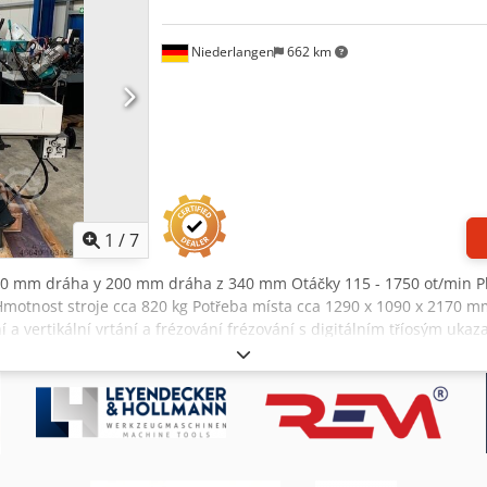
Niederlangen
662 km
1
/
7
580 mm dráha y 200 mm dráha z 340 mm Otáčky 115 - 1750 ot/min P
Hmotnost stroje cca 820 kg Potřeba místa cca 1290 x 1090 x 2170 m
í a vertikální vrtání a frézování frézování s digitálním tříosým uka
dé litiny pohlcující vibrace. šedá litina - Převodovka v olejové láz
ní lampa se zaostřeným paprskem - Masivní a velkoryse dimenzovaný 
ými šrouby - Frézovací hlava s možností náklonu ± 45 - Otáčení ve
 buď pomocí ručního kola, nebo přes posuvné zařízení stolu zaříze
elný ochranný disk s mikrospínačem, který zabraňuje odletujícím tř
líčidlo s ozubeným věncem 1 - 16 mm / B 18 - sklíčidlo pro vrtáky s