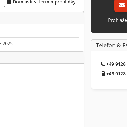
Domluvit si termín prohlídky
Prohláše
8.2025
Telefon & F
+49 9128 .
+49 9128 .