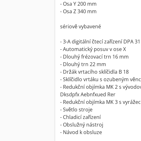
- Osa Y 200 mm
- Osa Z 340 mm
sériově vybavené
- 3-A digitální čtecí zařízení DPA 3
- Automatický posuv v ose X
- Dlouhý frézovací trn 16 mm
- Dlouhý trn 22 mm
- Držák vrtacího sklíčidla B 18
- Sklíčidlo vrtáku s ozubeným vě
- Redukční objímka MK 2 s vývod
Dksdpfx Aebnfxued Rer
- Redukční objímka MK 3 s vyrážec
- Světlo stroje
- Chladicí zařízení
- Obslužný nástroj
- Návod k obsluze