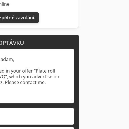
nline
zpětné zavolání.
Požádat o více obrázků
OPTÁVKU