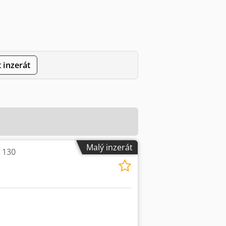
 inzerát
Malý inzerát
I 130