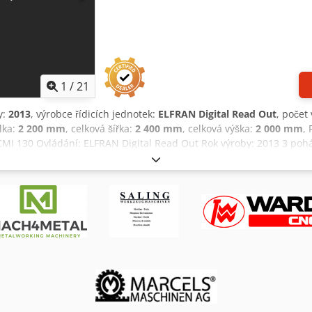
1
/
21
y:
2013
, výrobce řídicích jednotek:
ELFRAN Digital Read Out
, počet
lka:
2 200 mm
, celková šířka:
2 400 mm
, celková výška:
2 000 mm
,
I 130 Ovládání: ELFRAN Digital Read Out Rok výroby: 2013 3 pohán
kalených univerzálních válců Sada kalených profilových válců Horizo
ochou ocel: 240 x 30 x 1000 mm Chjdpfoyrq Dvjx Acfsa Kapacita pro
900 mm Kapacita pro T-profily: 140 x 15 x 1400 mm Kapacita pro HEA
ěry: 2x hydraulická boční ramena Délka: 2200 mm Šířka: 2400 mm 
e byly poskytnuty podle našeho nejlepšího vědomí a svědomí a pok
ost však nelze zaručit. Nepředstavují tedy žádné záruky ani smluv