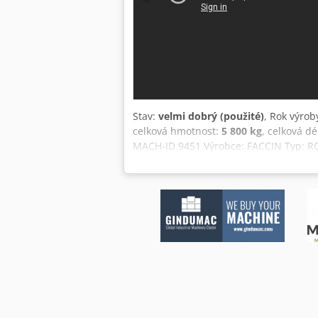
Stav:
velmi dobrý (použité)
, Rok výrob
celková hmotnost:
5 800 kg
, celková dé
MACH-ID 9451 Výrobce: FACCIN Typ: RCM
Digitální zobrazení polohy válců Sada 
130 mm Počet válců: 3 Kapacita pro pl
Kapacita pro plný materiál: 80 x 80 x 
rychlost: 0 – 6000 mm/min Boční podp
Upozornění: Informace na této stránc
poskytovány v dobré víře, jejich přesn
všechny důležité údaje.