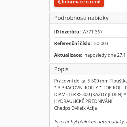
Informace o ceně
Podrobnosti nabídky
ID inzerátu:
A771-367
Referenční číslo:
50-003
Aktualizace:
naposledy dne 27.1
Popis
Pracovní délka: 5 500 mm Tloušťka
* 3 PRACOVNÍ ROLLY * TOP ROLL 
DIAMETER Φ-300 (KAŽDÝ JEDEN) 
HYDRAULICKÉ PŘEDNÍVÁNÍ
Chedps Dvliefx Acfja
Inzerát byl přeložen automaticky.