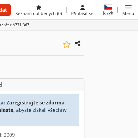
dat
Jazyk
Seznam oblíbených
(0)
Přihlásit se
Menu
nzerátu: A771-367
l
a:
Zaregistrujte se zdarma
hlaste,
abyste získali všechny
d: 2009