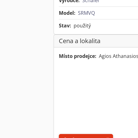
Výrobce:
Schäfer
Model:
SRMVQ
Stav:
použitý
Cena a lokalita
Místo prodejce:
Agios Athanasio