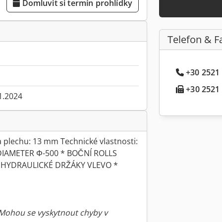
Domluvit si termín prohlídky
Telefon & F
+30 2521 .
+30 2521 .
1.2024
 plechu: 13 mm Technické vlastnosti:
DIAMETER Φ-500 * BOČNÍ ROLLS
* HYDRAULICKÉ DRŽÁKY VLEVO *
 Mohou se vyskytnout chyby v