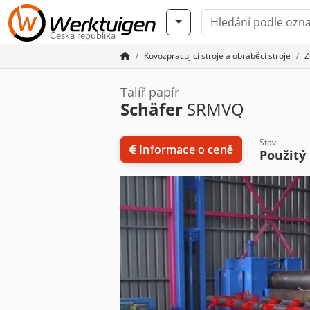
Česká republika
Kovozpracující stroje a obráběcí stroje
Z
Talíř papír
Schäfer
SRMVQ
Stav
Informace o ceně
Použitý