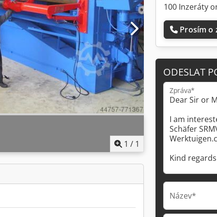
100 Inzeráty o
Prosím o 
ODESLAT P
Zpráva*
1
/
1
Název*