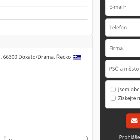
E-mail*
Telefon
Firma
s, 66300 Doxato/Drama, Řecko
PSČ a město
Jsem obc
Získejte 
Prohláše