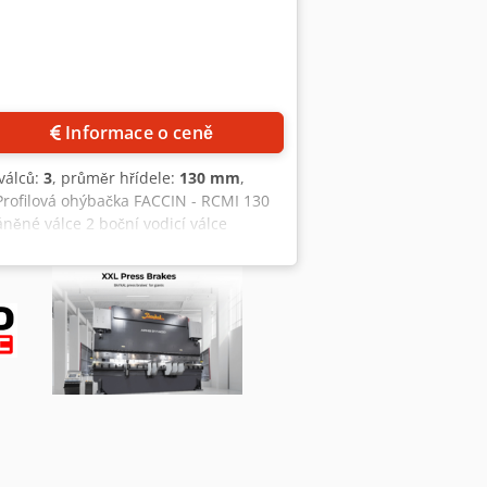
Informace o ceně
 válců:
3
, průměr hřídele:
130 mm
,
 Profilová ohýbačka FACCIN - RCMI 130
ěné válce 2 boční vodicí válce
ntální a Vertikální provoz Průměr osy:
 trubku: 140 x 5 x 1500 mm (průměr)
 profily: 160 x 1700 mm Pracovní
Výška: 2000 mm Hmotnost: 5800 kg
ud možno od výrobce. Informace jsou
ní podmínky. Doporučujeme ověřit