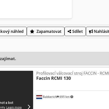
skový náhled
Zapamatovat
Sdílet
Nahlásit
 zajímat.
Profilovací válcovací stroj FACCIN - RCM
Faccin
RCMI 130
Babberich
695 km