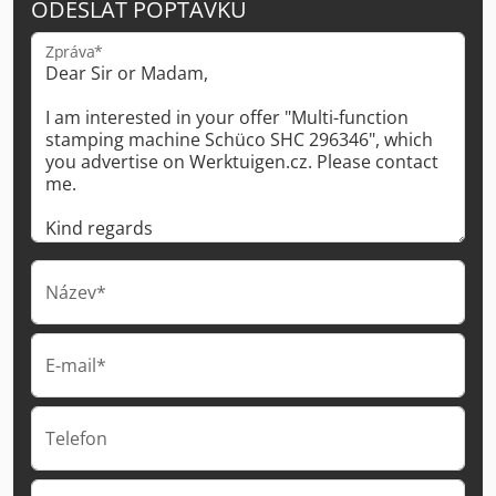
ODESLAT POPTÁVKU
Zpráva*
Název*
E-mail*
Telefon