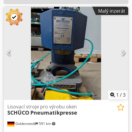
Malý inzerát
1
/
3
Lisovací stroje pro výrobu oken
SCHÜCO
Pneumatikpresse
Goldenstedt
591 km