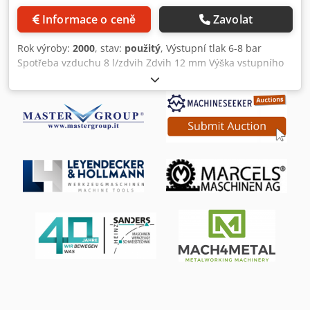
Informace o ceně
Zavolat
Rok výroby:
2000
, stav:
použitý
, Výstupní tlak 6-8 bar
Spotřeba vzduchu 8 l/zdvih Zdvih 12 mm Výška vstupního
otvoru 134 mm Počet zdvihů 400 zdvihů/min Lisovací síla
max. 3500 kp Hmotnost stroje cca 80 kg Pneumatický lis
Schüco pro děrovací nástroje Schüco Obj. č. Schüco: 290
124 včetně provozní příručky včetně různých lisovacích
nástrojů! Csdpswva Rbefx Afvsrf Čísla nástrojů: 283073,
280162, 299259, 283492, 283072, 282867, 282644, 282663,
282868, 283071, 283072 2 rychloupínací páky pro bezpečné
a rychlé uchycení lisovacích nástrojů