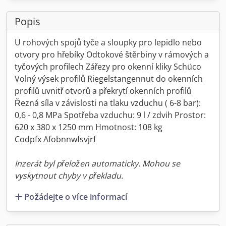
Popis
U rohových spojů tyče a sloupky pro lepidlo nebo
otvory pro hřebíky Odtokové štěrbiny v rámových a
tyčových profilech Zářezy pro okenní kliky Schüco
Volný výsek profilů Riegelstangennut do okenních
profilů uvnitř otvorů a překrytí okenních profilů
Řezná síla v závislosti na tlaku vzduchu ( 6-8 bar):
0,6 - 0,8 MPa Spotřeba vzduchu: 9 l / zdvih Prostor:
620 x 380 x 1250 mm Hmotnost: 108 kg
Codpfx Afobnnwfsvjrf
Inzerát byl přeložen automaticky. Mohou se
vyskytnout chyby v překladu.
Požádejte o více informací