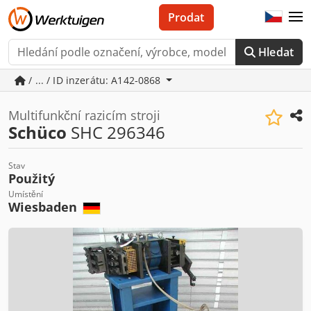
Prodat
Hledat
/ ... / ID inzerátu: A142-0868
Multifunkční razicím stroji
Schüco
SHC 296346
Stav
Použitý
Umístění
Wiesbaden