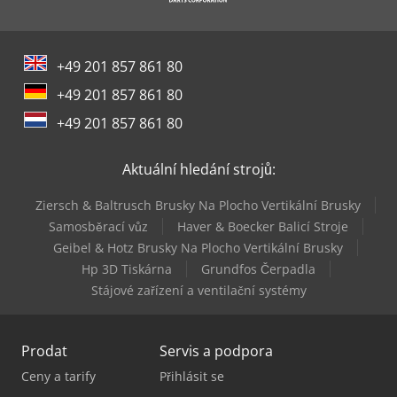
Theisen & Bonitz Systémy Pro Tvorbu Brožur
Vw Sklápěč
+49 201 857 861 80
Werner & Pfleiderer Stroje Na Zavěšení
+49 201 857 861 80
Wurster & Dietz Stroje Na Výrobu Palet
+49 201 857 861 80
Ziersch & Baltrusch Brusky Na Plocho Vertikální Brusky
Aktuální hledání strojů:
Ziersch & Baltrusch Brusky Na Plocho Vertikální Brusky
Samosběrací vůz
Haver & Boecker Balicí Stroje
Geibel & Hotz Brusky Na Plocho Vertikální Brusky
Hp 3D Tiskárna
Grundfos Čerpadla
Stájové zařízení a ventilační systémy
Prodat
Servis a podpora
Ceny a tarify
Přihlásit se