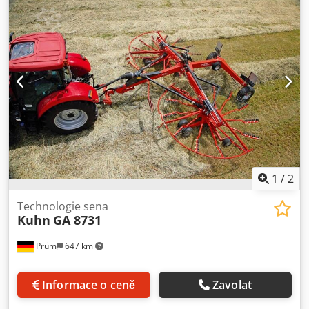
podvozku rotoru 2x 16/6.50-8 tandemová náprava Zvláštní
příslušenství Potřebný výkon cca kW/PS 20/27 Požadované
hydraulické okruhy - mechanické nastavení výšky rotoru
Otáčky vývodového hřídele ot./min 540 Kardanová hřídel s
pojistkou proti přetížení (hvězdicová ráčna) Profil
kardanové hřídele 1 3/8" 6-dílný Crsdpfxezgqq Ro Ap Ijf
Varovné tabule zvláštní příslušenství Osvětlení zvláštní
příslušenství Hmotnost cca 520 kg Speciální výbava - sada
výstražných tabulek s LED osvětlením - 1 sada
tandemových náprav s koly 16/6.50-8 Interní číslo 14393
Cena bez DPH: 6 900,00 EUR Cena s DPH: 8 211,00 EUR
Místo uskladnění: neuvedeno
1
/
2
Technologie sena
Kuhn
GA 8731
Prüm
647 km
Informace o ceně
Zavolat