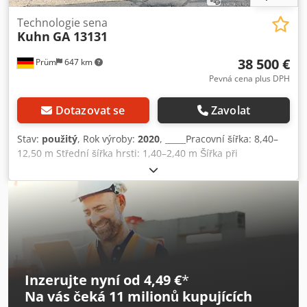
Technologie sena
Kuhn
GA 13131
38 500 €
Prüm
647 km
Pevná cena plus DPH
Dotazovat se
Zavolat
Stav:
použitý
, Rok výroby:
2020
, _____Pracovní šířka: 8,40–
12,50 m Střední šířka hrsti: 1,40–2,40 m Šířka při
transportu: 3,00 m Délka při transportu: 9,95 m Výška při
transportu: 3,95 m 1 střední hrst Počet rotátorů: 4 Průměr
rotátoru: 3,20 m Počet ramen s prsty na rotátor: 11 na
předním rotátoru, 12 na zadním rotátoru / 4 dvojité prsty
na rameni Uzavřená, bezúdržbová převodovka
MASTERDRIVE GIII 3D kyvadlové zavěšení 4 otočná kola na
rotátor Cena: 38 500,00 EUR bez DPH Cjdpfx Ajv H Rw Ujp
Iorf Místo skladování: Prüm
Inzerujte nyní od 4,49 €
*
Na vás čeká
11 milionů kupujících