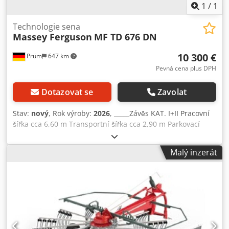
DPH: 21.301,00 EUR Skladová poloha: neuvedeno
1
/
1
Technologie sena
Massey Ferguson
MF TD 676 DN
10 300 €
Prüm
647 km
Pevná cena plus DPH
Dotazovat se
Zavolat
Stav:
nový
, Rok výroby:
2026
, _____Závěs KAT. I+II Pracovní
šířka cca 6,60 m Transportní šířka cca 2,90 m Parkovací
výška cca 3,30 m Počet rotorů 6 Počet ramen na rotor 6
Zabezpečení proti ztrátě prstů standard Pneumatiky
Malý inzerát
16/6.50-8 Potřebný výkon cca kW/HP 30/41 Požadované
hydraulické okruhy 1x dvojčinný Otáčky vývodové hřídele
ot/min 540 Kardan s ochranou proti přetížení (hvězdicová
ráčna) Profil kardanu 1 3/8" 6 drážek Výstražné tabulky
standard Osvětlení volitelné příslušenství Csdpozgqq Dsfx
Ap Iorf Hmotnost cca 822 kg Speciální výbava – LED
osvětlení Interní číslo 14392 Čistá cena: 10.300,00 EUR