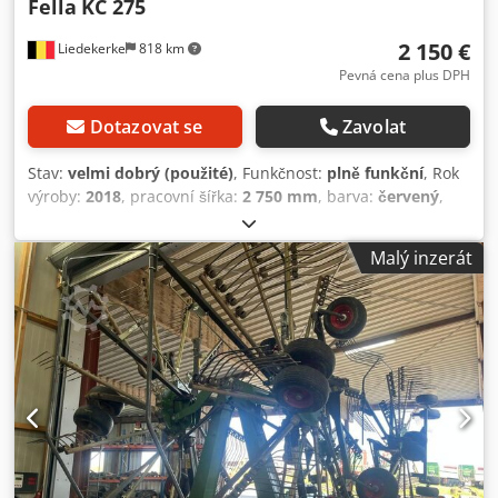
Fella
KC 275
2 150 €
Liedekerke
818 km
Pevná cena plus DPH
Dotazovat se
Zavolat
Stav:
velmi dobrý (použité)
, Funkčnost:
plně funkční
, Rok
výroby:
2018
, pracovní šířka:
2 750 mm
, barva:
červený
,
celková hmotnost:
398 kg
, celková výška:
1 000 mm
,
celková šířka:
3 000 mm
, číslo stroje/vozidla:
EFA00914
,
Malý inzerát
Stroj na drcení a rozprostření sena – v podstatě nový –
málo používaný až do července 2026, prodává se kvůli
nákupu kombinovaného stroje na sekání a drcení. Crjdozq
S Dtspfx Ap Isf Vždy skladován v suchu, pravidelně čištěn a
mazán. Nastavitelné kolo pro regulaci hloubky pružinových
zubů. Nastavitelné drcení ve 4 polohách. Velmi vzácné najít
v ojetém stavu, a už vůbec ne v tak dobrém stavu. Vše v
perfektním stavu: pneumatiky, pružinové zuby, pohyblivé
díly, nosný rám atd.