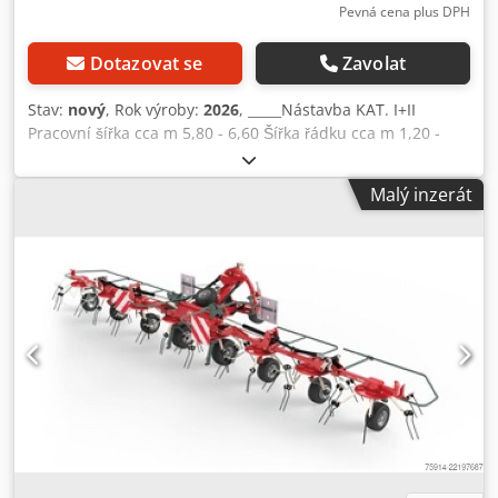
Pevná cena plus DPH
Dotazovat se
Zavolat
Stav:
nový
, Rok výroby:
2026
, _____Nástavba KAT. I+II
Pracovní šířka cca m 5,80 - 6,60 Šířka řádku cca m 1,20 -
1,80 Transportní šířka cca m 2,75 Transportní výška cca m
(ramena s hroty namontována) 3,70 Transportní výška cca
Malý inzerát
m (ramena s hroty demontována) 3,18 Transportní délka
cca m 4,66 Průměr rotorů m 2,74 Ramena s hroty na rotoru
10/10 Dvojité prsty na rameno 4 Pneumatiky podvozku
rotorů 3x 16/6.50-8 Pneumatiky přepravního podvozku
10.0/75 - 15.3 Potřebný výkon cca kW/HP 19/26 Požadované
hydraulické přípojky 1x EW Výškové nastavení rotorů
mechanické Otáčky vývodového hřídele ot./min. 540 Csdpfx
Aszgqrbjp Iorf Standardní kloubová hřídel v sérii Profil
kloubové hřídele 1 3/8" 6 drážek Volnoběh ve vedlejším
pohonu v sérii Výstražné tabule v sérii Osvětlení v sérii
Hmotnost cca kg 1350 Speciální výbava: - Jednotlivé
zdvihání el. předvolba - Tandemová náprava s koly 16/6.50-
8 Interní číslo 14394 Cena bez DPH: 17.900,00 EUR Cena s