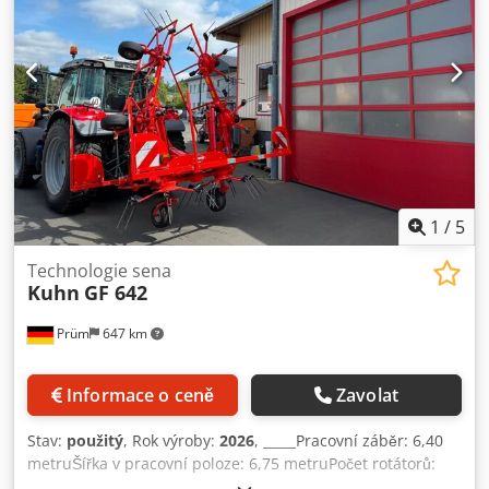
1
/
5
Technologie sena
Kuhn
GF 642
Prüm
647 km
Informace o ceně
Zavolat
Stav:
použitý
, Rok výroby:
2026
, _____Pracovní záběr: 6,40
metruŠířka v pracovní poloze: 6,75 metruPočet rotátorů:
6Počet ramen s prsty na jeden rotátor: 6Šířka při