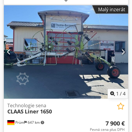
transportu: 2,95 metruVýška při transportu: 3,30
Malý inzerát
metruZvedání na okraj pole: manuálním nakloněním
kolOchrana proti pronikání trávy nad prstyÚhel rozhozu
pevně nastavitelnýPohon rotátorů přes prstovou spojku
DIGIDRIVE, vyrobenou z kované, povrchově kalené
oceliOtáčky vývodové hřídele: 540Obalové pneumatiky
15x6.00-6Vnější rotátory se při transportu hydraulicky
zvedajíTříbodový závěs, kat. 2, otočná hlava, mechanismus
pro sledování terénuMechanický tlumič vibrací1
hydraulický okruhPožadovaný výkon na vývodové hřídeli: 22
kW / 30 kHmotnost: přibližně 850 kgMísto skladování:
54595 Prüm Crsdpezdmt Njfx Ap Isf
1
/
4
Technologie sena
CLAAS
Liner 1650
7 900 €
Prüm
647 km
Pevná cena plus DPH