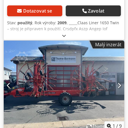
Dotazovat se
Zavolat
Stav:
použitý
, Rok výroby:
2009
, _____Claas Liner 1650 Twin
– stroj je připraven k použití. Crsdpfx Aszp Angep Iof
Šestikolový podvozek. Cena: 7 900,00 EUR bez DPH.
Umístění: neuvedeno.
Malý inzerát
1
/
9