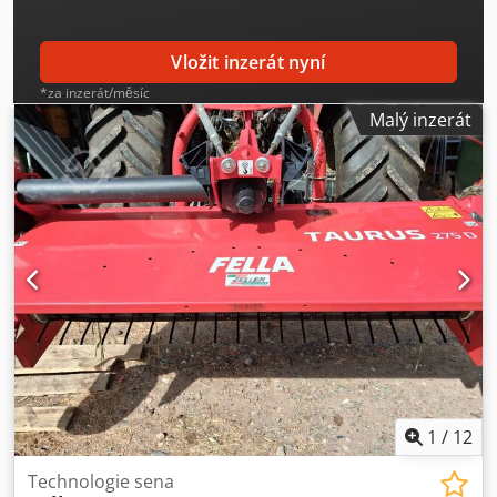
Vložit inzerát nyní
*za inzerát/měsíc
Malý inzerát
1
/
12
Technologie sena