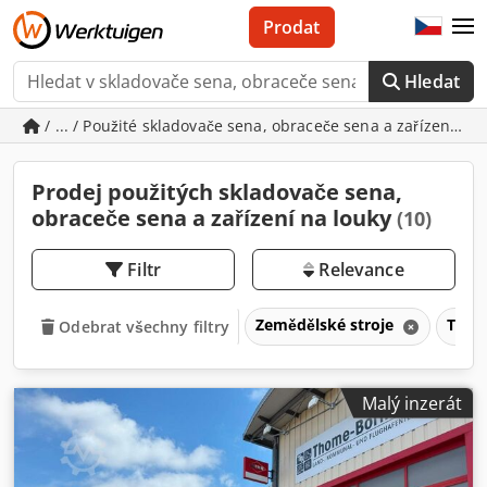
Prodat
Hledat
/ ... / Použité skladovače sena, obraceče sena a zařízení na
Prodej použitých skladovače sena,
obraceče sena a zařízení na louky
(10)
Filtr
Relevance
Zemědělské stroje
Techn
Odebrat všechny filtry
Malý inzerát