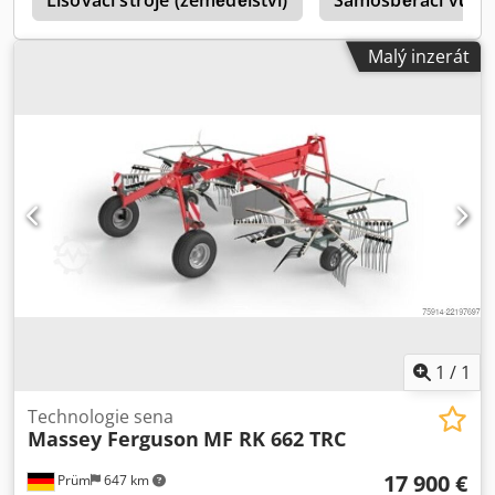
s
Lisovací stroje (zemědělství)
Samosběrací vůz
Malý inzerát
1
/
1
Technologie sena
Massey Ferguson
MF RK 662 TRC
17 900 €
Prüm
647 km