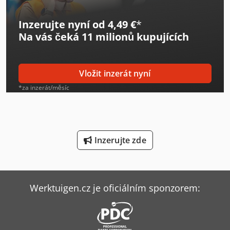
Man Sklápěč
Inzerujte nyní od 4,49 €
*
Mark Kompresory
Na vás čeká
11 milionů kupujících
Mercedes Benz Sklápěč
Mercedes-Benz V
Vložit inzerát nyní
Sack & Kiesselbach Stroje Na Tvarování Ozubených Kol
*za inzerát/měsíc
Sennebogen 355 E
Sennebogen 818 E
Inzerujte zde
Sennebogen 821 E
Siemens Klimatizace
Werktuigen.cz je oficiálním sponzorem:
Tec Freetec
Tec Rotec