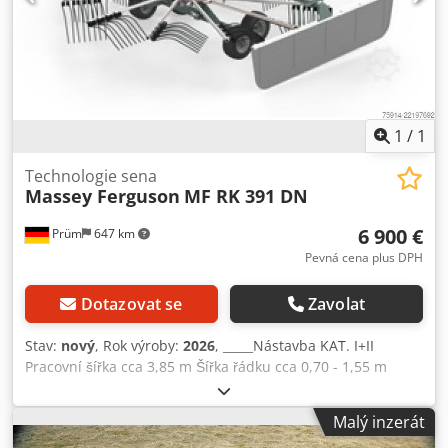
Cena s DPH: 12.257,00 EUR, Sklad: neuvedeno
1
/
1
Technologie sena
Massey Ferguson
MF RK 391 DN
6 900 €
Prüm
647 km
Pevná cena plus DPH
Dotazovat se
Zavolat
Stav:
nový
, Rok výroby:
2026
, _____Nástavba KAT. I+II
Pracovní šířka cca 3,85 m Šířka řádku cca 0,70 - 1,55 m
Transportní šířka cca (při sejmutých nosičích prstů) 1,68 m
Transportní délka cca 2,34 m Průměr rotoru 2,96 m Počet
Malý inzerát
ramen na rotor 10 Počet dvojitých prstů na rameno 4 Obutí