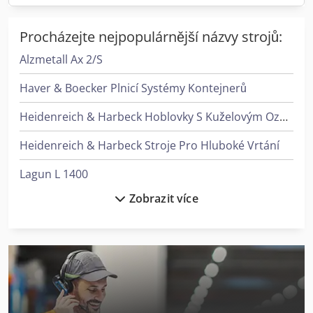
Procházejte nejpopulárnější názvy strojů:
Alzmetall Ax 2/S
Haver & Boecker Plnicí Systémy Kontejnerů
Heidenreich & Harbeck Hoblovky S Kuželovým Ozubením
Heidenreich & Harbeck Stroje Pro Hluboké Vrtání
Lagun L 1400
Zobrazit více
Langzauner Lzg-M-Ii-Sy
Linde L 12
Linde Reachstacker
Linde V