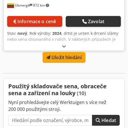
Ukmergė
872 km
250 kg Obrázek slouží jako ilustrace Nový stroj, Místo
uložení: neuvedeno Codpfxozdmtij Ap Ijrf
Informace o ceně
Zavolat
Stav:
nový
, Rok výroby:
2024
, drtič je určen k drcení slámy
nebo sena slisovaného v rolích. V některých případech je
možné po získání povolení výrobce nebo po provedení
zkoušek drvit čtvercové nebo obdélníkové slisované svazky.
Uložit hledání
Požadovaná frakce drceného produktu na výstupu je
možná po výběru síta o určité propustnosti z nabídky
výrobce. V případě, že jsou požadovány frakce výrobku
menší velikosti, vložte jemnější síto a naopak. Technická
data drtiče Výkon: 500 - 1200 kg/h Drtící frakce: 10 - 35 mm
Použitý skladovače sena, obraceče
Cedpfx Aetnfuzjp Iorf Vlhkost suroviny:
sena a zařízení na louky
(10)
Nyní prohledávejte celý Werktuigen s více než
200 000 použitými stroji.
Hledat