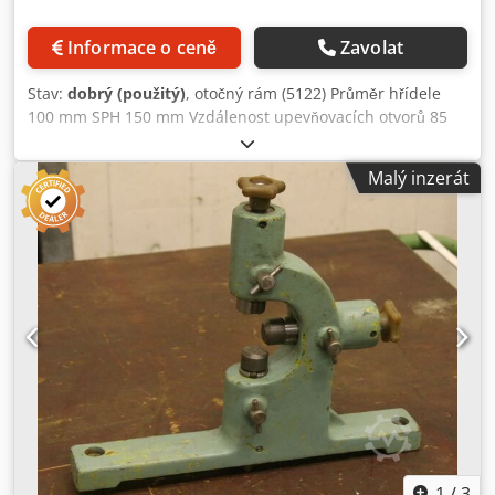
Informace o ceně
Zavolat
Stav:
dobrý (použitý)
, otočný rám (5122) Průměr hřídele
100 mm SPH 150 mm Vzdálenost upevňovacích otvorů 85
mm Dedoc Unyhopfx Aqtock
Malý inzerát
1
/
3