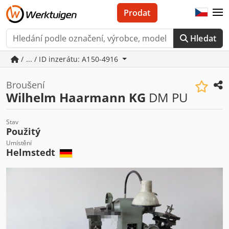
Prodat
Hledat
/ ... / ID inzerátu: A150-4916
Broušení
Wilhelm Haarmann KG
DM PU
Stav
Použitý
Umístění
Helmstedt