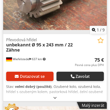
1
/
9
Převodová hřídel
unbekannt
Ø 95 x 243 mm / 22
Zähne
75 €
Wiefelstede
637 km
Pevná cena plus DPH
Dotazovat se
Zavolat
Stav:
velmi dobrý (použité)
, Ozubené kolo, ozubená kola,
hřídel s ozubeným kolem, pastorková hřídel, čelní ozubené
kolo, čelní kolo - Ozubená hřídel: pastorková hřídel s
přímým ozubením - Ozubené kolo: průměr Ø 95 mm / 16
Malý inzerát
zubů - Šířka zubu: mm - Hřídel: Ø 60 mm - Rozměry: viz