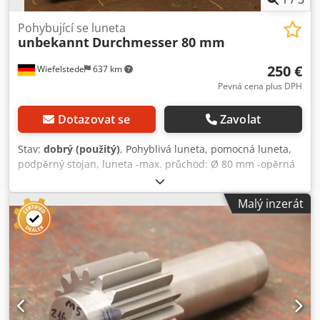
Pohybující se luneta
unbekannt
Durchmesser 80 mm
250 €
Wiefelstede
637 km
Pevná cena plus DPH
Dotazovat se
Zavolat
Stav:
dobrý (použitý)
, Pohyblivá luneta, pomocná luneta,
podpěrný stojan, luneta -max. průchod: Ø 80 mm -opěrná
plocha: šedá litina -vzdálenost otvorů pro uchycení: 340
mm Djdjb A Nlyopfx Aqtsck -výška hrotu: 150 mm -rozměry:
Malý inzerát
390/70/V320 mm -hmotnost: 12 kg