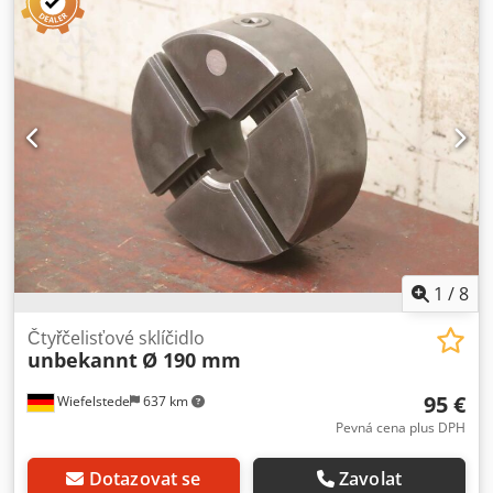
fotografie - Množství: k dispozici 14x ozubená hřídel
Dcjdpfx Aexf Dqbjqtek - Cena: za kus - Celkový rozměr: Ø
95 x 243 mm - Hmotnost: 6,4 kg/ks
1
/
8
Čtyřčelisťové sklíčidlo
unbekannt
Ø 190 mm
95 €
Wiefelstede
637 km
Pevná cena plus DPH
Dotazovat se
Zavolat