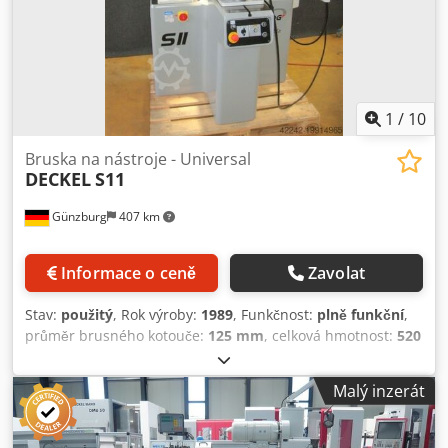
1
/
10
Bruska na nástroje - Universal
DECKEL
S11
Günzburg
407 km
Informace o ceně
Zavolat
Stav:
použitý
, Rok výroby:
1989
, Funkčnost:
plně funkční
,
průměr brusného kotouče:
125 mm
, celková hmotnost:
520
kg
, upnutí kleštiny:
25 mm
, rychlost brousicího vřetena:
500 ot./min
, výkon:
1,1 kW (1,50 k)
, vstupní proud:
20 A
,
Malý inzerát
vstupní frekvence:
50 Hz
, rok poslední generální opravy:
2021
, Vybavení:
otáčky plynule nastavitelné
, Průměr
broušení - max. 238 - 620 mm Délka broušení 190 mm