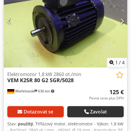
1
/
4
Elektromotor 1,8 kW 2860 ot./min
VEM
K25R 80 G2 SGR/5028
125 €
Wiefelstede
636 km
Pevná cena plus DPH
Dotazovat se
Zavolat
Stav:
použitý
, Třífázový motor, elektromotor - Výkon: 1,8 kW
- Rychlost: 2860 ot / min - Hřídel: Ø 19 mm - Konstrukce: B5