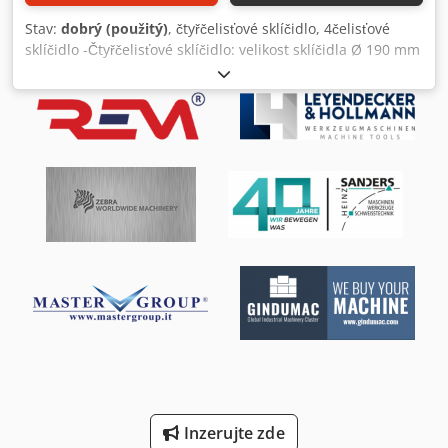
Stav:
dobrý (použitý)
, čtyřčelisťové sklíčidlo, 4čelisťové
sklíčidlo -Čtyřčelisťové sklíčidlo: velikost sklíčidla Ø 190 mm
-Průjezd: Ø 57 mm -Kruh šroubu: Ø 170 mm / M10 -Šířka
čelistí: 20 mm / výměnné čelisti nejsou součástí dodávky
mm -Rozměry: 1980 x 0 kg: Ø 5 kg Dsdpfx Ajv U N Etoqtjck
Inzerujte zde