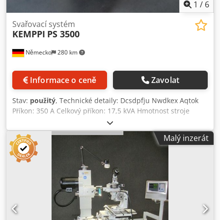
1
/
6
Svařovací systém
KEMPPI
PS 3500
Německo
280 km
Informace o ceně
Zavolat
Stav:
použitý
, Technické detaily: Dcsdpfju Nwdkex Aqtok
Příkon: 350 A Celkový příkon: 17,5 kVA Hmotnost stroje
přibližně: 58 kg Rozměry stroje: 0,6 x 0,35 x 0,5 m Svařovací
usměrňovač/invertor s přepravním vozíkem MIG/ MAG: 40
Malý inzerát
A / 14 V až 350 A / 31,5 V TIG: 10 A / 10 V až 350 A Elektrické
svařování: 15 A / 20,5 V až 350 A / 34 V Napětí U1: 380 - 415
V Typ chlazení: F (vodou chlazené) Třída ochrany: IP 23 Bez
balení hadic *