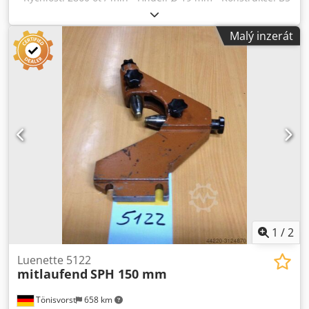
- Třída ochrany: IP 56 - Cena: za kus - Počet: 3x k dispozici -
Rozměry: 285/160 / H205 mm - hmotnost: 18,4 kg Dcsdpfx
Malý inzerát
Aqsdfi A Hetok
1
/
2
Luenette 5122
mitlaufend
SPH 150 mm
Tönisvorst
658 km