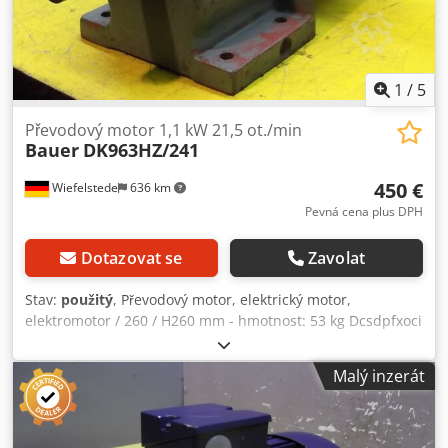
zařízení Nese běžné známky používání (oděrky, škrábance)
Stav vizuálně dle fotografií Podavač drátu je kompletní
(viditelný uvnitř) Prodej dle fotografie ✅ Výhody: Velmi
odolná konstrukce (průmyslové zařízení) Jednoduché
ovládání a nastavení parametrů Výkonná – vhodná pro
1
/
5
těžké dílenské práce Mobilní díky vozíku ⚠️ Další
informace: Ideální pro dílnu, výrobu, ocelové konstrukce
Převodový motor 1,1 kW 21,5 ot./min
Bauer
DK963HZ/241
Možnost přepravy na paletě Možná expedice nebo osobní
odběr
450 €
Wiefelstede
636 km
Pevná cena plus DPH
Dotazovat se
Zavolat
Stav:
použitý
, Převodový motor, elektrický motor,
elektromotor / 260 / H260 mm - hmotnost: 53 kg Dcsdpfxoci
Shqs Aqtok
Malý inzerát