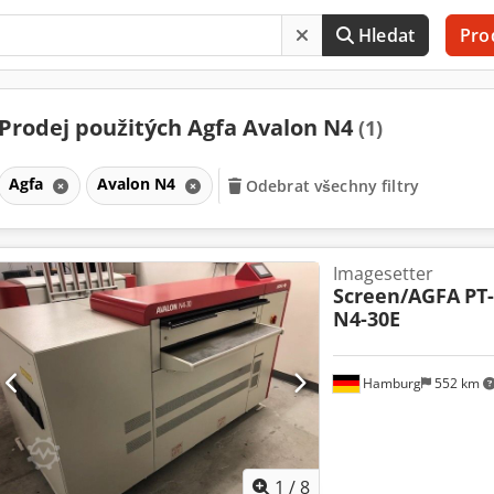
Hledat
Pro
Prodej použitých Agfa Avalon N4
(1)
Agfa
Avalon N4
Odebrat všechny filtry
Imagesetter
Screen/AGFA
PT
N4-30E
Hamburg
552 km
1
/
8