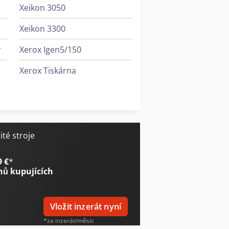
Xeikon 3050
Xeikon 3300
r
Xerox Igen5/150
Xerox Tiskárna
Xerox Versant 3100
té stroje
9 €
*
nů kupujících
Vložit inzerát nyní
*za inzerát/měsíc