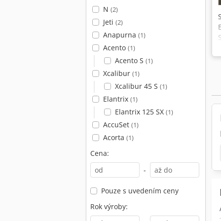
N
(2)
Jeti
(2)
Anapurna
(1)
Acento
(1)
Acento S
(1)
Xcalibur
(1)
Xcalibur 45 S
(1)
Elantrix
(1)
Elantrix 125 SX
(1)
AccuSet
(1)
Acorta
(1)
Cena:
-
Pouze s uvedením ceny
Rok výroby: