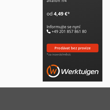
avalon n4
od
4,49 €
*
Informujte se nyní
+49 201 857 861 80
prodávat bez provize
*za inzerát/měsíc