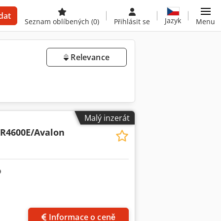
dat
Jazyk
Seznam oblíbených
(0)
Přihlásit se
Menu
Relevance
Malý inzerát
-R4600E/Avalon
Informace o ceně