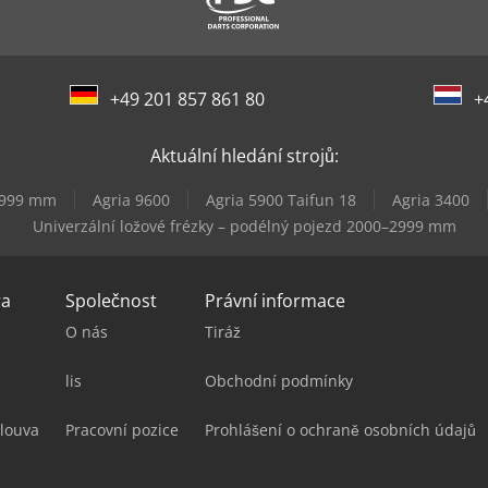
+49 201 857 861 80
+
Aktuální hledání strojů:
–3999 mm
Agria 9600
Agria 5900 Taifun 18
Agria 3400
Univerzální ložové frézky – podélný pojezd 2000–2999 mm
ra
Společnost
Právní informace
O nás
Tiráž
lis
Obchodní podmínky
louva
Pracovní pozice
Prohlášení o ochraně osobních údajů