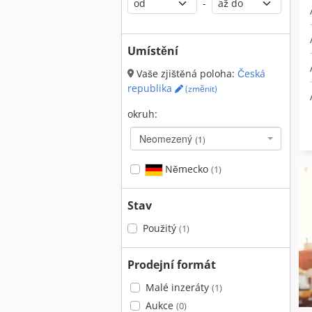
-
Umístění
Vaše zjištěná poloha:
Česká
republika
(změnit)
okruh:
Neomezený
(1)
Německo
(1)
Stav
Použitý
(1)
Prodejní formát
Malé inzeráty
(1)
Aukce
(0)