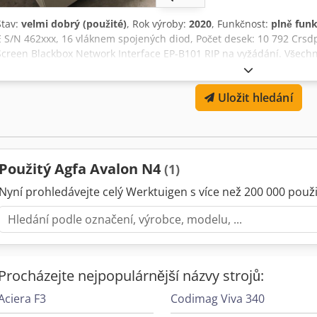
Stav:
velmi dobrý (použité)
, Rok výroby:
2020
, Funkčnost:
plně fun
E S/N 462xxx, 16 vláknem spojených diod, Počet desek: 10 792 Crsdpf
Screen Blackbox Network Interface EP-B101 RIP na vyžádání. Všech
prodeje.
Uložit hledání
Použitý Agfa Avalon N4
(1)
Nyní prohledávejte celý Werktuigen s více než 200 000 použit
Procházejte nejpopulárnější názvy strojů:
Aciera F3
Codimag Viva 340