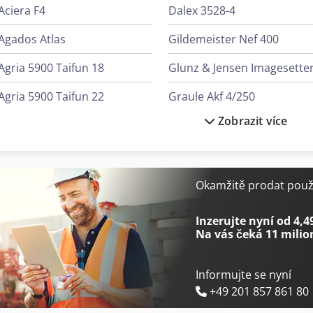
Aciera F4
Dalex 3528-4
Agados Atlas
Gildemeister Nef 400
Agria 5900 Taifun 18
Glunz & Jensen Imagesette
Agria 5900 Taifun 22
Graule Akf 4/250
Zobrazit více
Agria 9600
Hp 3D Tiskárna
Canon Tiskárna
Hp Tiskárna
Okamžitě prodat použi
Inzerujte nyní od 4,4
Na vás čeká
11 milio
Informujte se nyní
+49 201 857 861 80