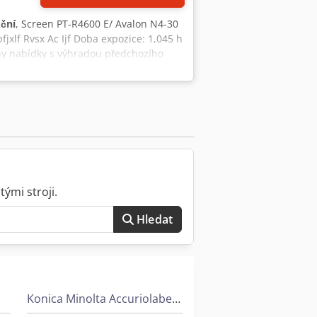
kční
, Screen PT-R4600 E/ Avalon N4-30
jxlf Rvsx Ac Ijf Doba expozice: 1,045 h
ny nabídky s výhradou předchozího
ými stroji.
Hledat
Konica Minolta Accuriolabel 230