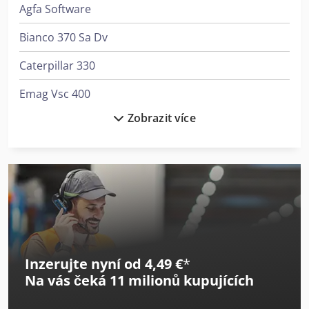
Agfa Software
Bianco 370 Sa Dv
Caterpillar 330
Emag Vsc 400
Zobrazit více
Emco Emcomat Fb-450 Mc
Emco Emcomill E350
Gbc Catena 35
Gildemeister Ctx 310
Gildemeister Ctx 310 V3
Inzerujte nyní od 4,49 €
*
Gildemeister Ctx 400
Na vás čeká
11 milionů kupujících
Gildemeister Ctx Alpha 300