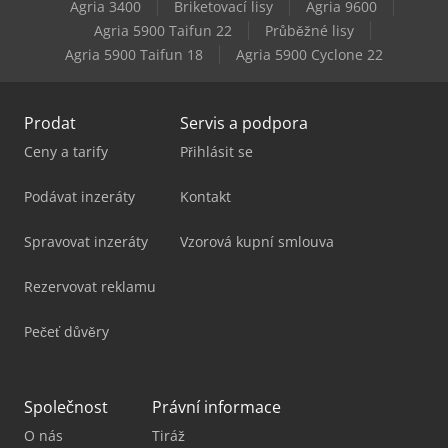
Agria 3400
Briketovací lisy
Agria 9600
Xerox Tiskárna
Agria 5900 Taifun 22
Průběžné lisy
Agria 5900 Taifun 18
Agria 5900 Cyclone 22
Xerox Versant 3100
Prodat
Servis a podpora
Ceny a tarify
Přihlásit se
Podávat inzeráty
Kontakt
Spravovat inzeráty
Vzorová kupní smlouva
Rezervovat reklamu
Pečeť důvěry
Společnost
Právní informace
O nás
Tiráž