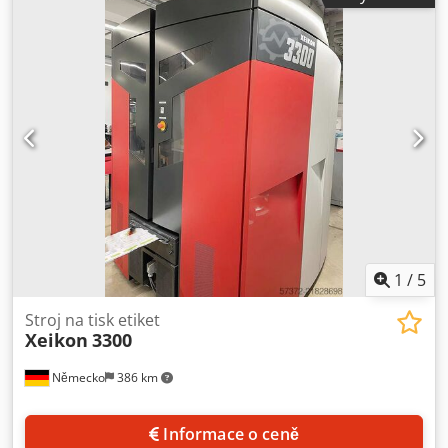
mmpi s proměnlivou hustotou bodů  Rozlišení tisku: 1200
dpi  Rychlost 19 m / min  Ledový toner Cedjrp E D Hopfx
Aaneha  Vysoká produktivita díky plně rotačnímu tisku
bez ohledu na počet barev nebo délku opakování úlohy. 
Hmotnost média: 40 - 350 g / m² (27 lb text až 122 lb
obálka)  Odvíjení  Převíjení až do délky 125 cm
1
/
5
Stroj na tisk etiket
Xeikon
3300
Německo
386 km
Informace o ceně