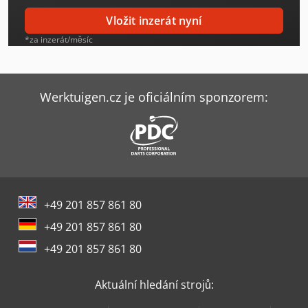
Gildemeister Nef 400
Vložit inzerát nyní
Haas Ec-400
*za inzerát/měsíc
Hp 3D Tiskárna
Hp Tiskárna
Werktuigen.cz je oficiálním sponzorem:
Stama Mc 331
Trumpf Trumatic 3000
Trumpf Truprint 3000
+49 201 857 861 80
Xeikon 3050
+49 201 857 861 80
Xerox Igen5/150
+49 201 857 861 80
Xerox Iridesse Production Press
Aktuální hledání strojů:
Xerox Kopírka