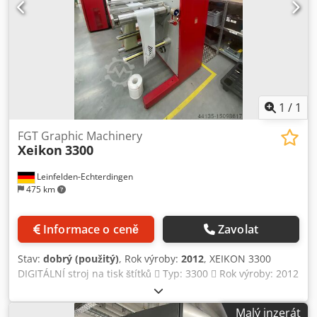
1
/
1
FGT Graphic Machinery
Xeikon
3300
Leinfelden-Echterdingen
475 km
Informace o ceně
Zavolat
Stav:
dobrý (použitý)
, Rok výroby:
2012
, XEIKON 3300
DIGITÁLNÍ stroj na tisk štítků  Typ: 3300  Rok výroby: 2012
 Celkový počet. 17191 hodin  Barvy CYMK + bílá nebo
oranžová  Zlatá smlouva o údržbě  Šířka média: 200-330
Malý inzerát