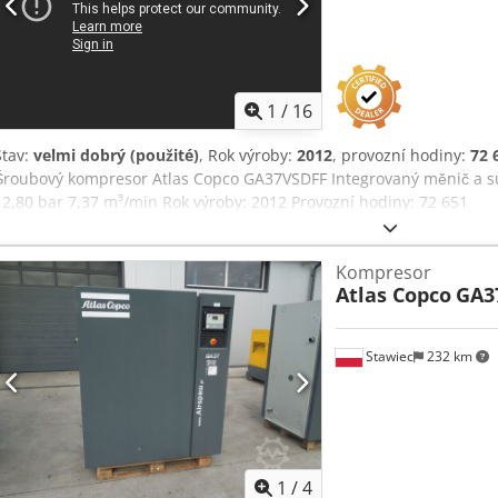
1
/
16
Stav:
velmi dobrý (použité)
, Rok výroby:
2012
, provozní hodiny:
72 
Šroubový kompresor Atlas Copco GA37VSDFF Integrovaný měnič a suš
12,80 bar 7,37 m³/min Rok výroby: 2012 Provozní hodiny: 72 651
Kompresor
Atlas Copco
GA3
Stawiec
232 km
1
/
4