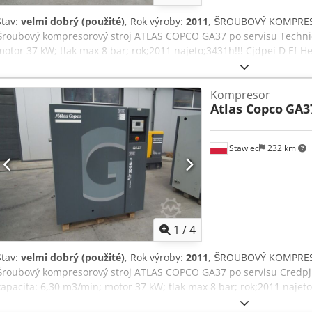
Stav:
velmi dobrý (použité)
, Rok výroby:
2011
, ŠROUBOVÝ KOMPRES
Šroubový kompresorový stroj ATLAS COPCO GA37 po servisu Technic
motor 37 kW; tlak max 8 bar; rok;2011 najeto;3431h!!! Cjdpei D Ef H
ihned k provozu, záruka poskytujeme servis.
Kompresor
Atlas Copco
GA3
Stawiec
232 km
1
/
4
Stav:
velmi dobrý (použité)
, Rok výroby:
2011
, ŠROUBOVÝ KOMPRES
Šroubový kompresorový stroj ATLAS COPCO GA37 po servisu Credpji 
kapacita: 6,30 m3/min; motor 37 kW; tlak max 8 bar; rok;2011 najet
ihned k provozu, záruka poskytujeme servis.