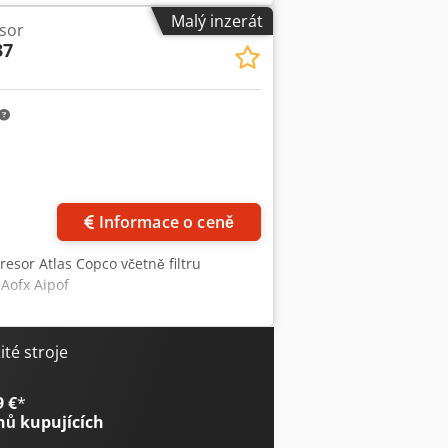
ničů Kód výrobce: 8153336470 Pokud si
Malý inzerát
 správný kompresor, ZAVOLEJTE!
sor
seznámili s naší kompletní nabídkou.
37
Informace o ceně
esor Atlas Copco včetně filtru
Aofx Aipof
té stroje
9 €
*
nů kupujících