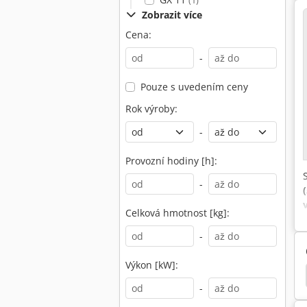
(1)
Zobrazit více
Cena:
-
Pouze s uvedením ceny
Rok výroby:
-
Provozní hodiny [h]:
-
Celková hmotnost [kg]:
-
Výkon [kW]:
er Kompresory
Agados Atlas
Liebherr Jeřáby
-