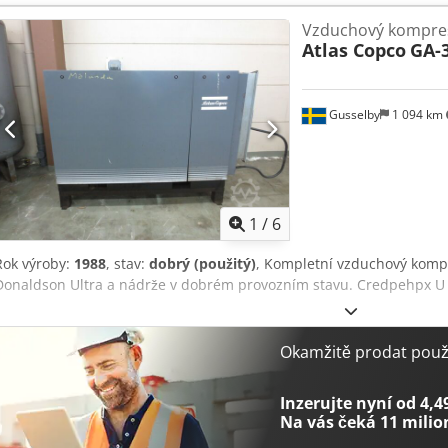
Řídicí jednotka Elektronikon Vstupní ventil Modul frekvenčních mě
nejste jisti, zda je zařízení pro vás to pravé, nebo jste nenašli ten
Vzduchový kompre
Poradíme vám s výběrem správného zařízení. Zveme vás, abyste se 
Atlas Copco
GA-
Gusselby
1 094 km
1
/
6
Rok výroby:
1988
, stav:
dobrý (použitý)
, Kompletní vzduchový kompr
Donaldson Ultra a nádrže v dobrém provozním stavu. Credpehpx U 
Okamžitě prodat použi
Inzerujte nyní od 4,4
Na vás čeká
11 milio