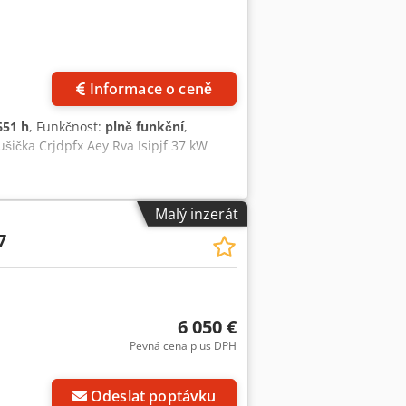
Informace o ceně
651 h
, Funkčnost:
plně funkční
,
ička Crjdpfx Aey Rva Isipjf 37 kW
Malý inzerát
7
6 050 €
Pevná cena plus DPH
Odeslat poptávku