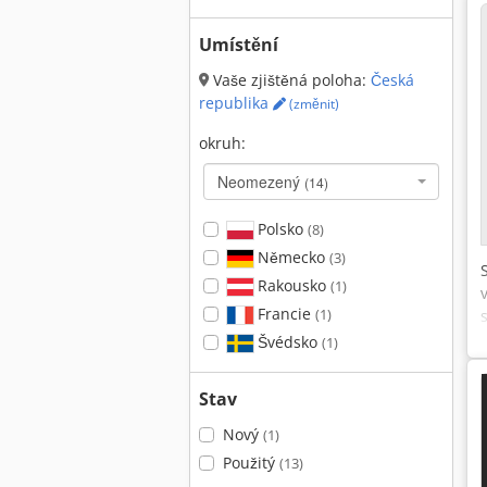
Umístění
Vaše zjištěná poloha:
Česká
republika
(změnit)
okruh:
Neomezený
(14)
Polsko
(8)
Německo
(3)
Rakousko
(1)
Francie
(1)
Švédsko
(1)
Stav
Nový
(1)
Použitý
(13)