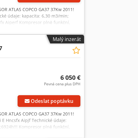
OR ATLAS COPCO GA37 37Kw 2011!
ké údaje: kapacita: 6,30 m3/min;
efx Aiperf Kompresor plně funkční,
Malý inzerát
7
6 050 €
Pevná cena plus DPH
Odeslat poptávku
OR ATLAS COPCO GA37 37Kw 2011!
E Hncsfx Aipjf Technické údaje:
o;6924h!!! Kompresor plně funkční,