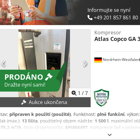
Informujte se nyní
+49 201 857 861 80
Kompresor
Atlas Copco
GA 3
Nordrhein-Westfalen
PRODÁNO
Dražte nyní sami!
1
/
7
Aukce ukončena
Stav:
připraven k použití (použité)
, Funkčnost:
plně funkční
, výkon
tlak (max.):
13 lišta
, použitelný objem nádrže:
1 500 l
, maximální ot
475,2 m³/h
, číslo stroje/vozidla:
API866497
, Kompresor byl v prosin
proveden výměna oleje a filtrů! TECHNICKÉ ÚDAJE Spínací tlak: 8,5 ba