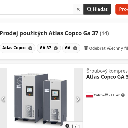
Hledat
Pro
Prodej použitých Atlas Copco Ga 37
(14)
Atlas Copco
GA 37
GA
Odebrat všechny fil
Šroubový kompres
Atlas Copco
GA 3
Wilków
211 km
Požádat o více
obráz
1
/
1