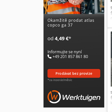
Okamžitě prodat atlas
copco ga 37
od
4,49 €
*
Informujte se nyní
+49 201 857 861 80
prodávat bez provize
*za inzerát/měsíc