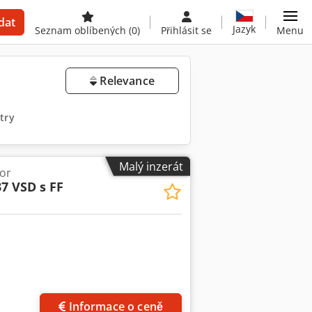
dat
Jazyk
Seznam oblíbených
(0)
Přihlásit se
Menu
Relevance
try
Malý inzerát
or
7 VSD s FF
ků
Informace o ceně