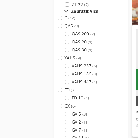
ZT 22
(2)
Zobrazit více
C
(12)
QAS
(9)
QAS 200
(2)
QAS 20
(1)
QAS 30
(1)
XAHS
(9)
XAHS 237
(5)
XAHS 186
(3)
XAHS 447
(1)
FD
(7)
FD 10
(1)
GX
(6)
GX 5
(3)
GX 2
(1)
GX 7
(1)
GX 11