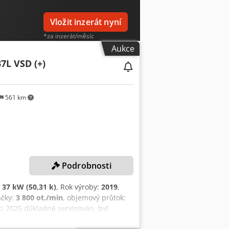
Vložit inzerát nyní
*za inzerát/měsíc
Aukce
7L VSD (+)
561 km
Podrobnosti
:
37 kW (50,31 k)
, Rok výroby:
2019
,
áčky:
3 800 ot./min
, objemový průtok:
ci 2025 důkladně servisován, byl
r Vypínací tlak: 10,0 bar Provozní