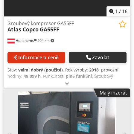
1
/
16
Šroubový kompresor GA55FF
Atlas Copco
GA55FF
Hohenems
504 km
Informace o ceně
Zavolat
Stav:
velmi dobrý (použité)
, Rok výroby:
2018
, provozní
hodiny:
48 099 h
, Funkčnost:
plně funkční
, Šroubový
kompresor 55 kW Atlas Copco GA55FF Integrovaná sušička,
12,75 bar s 7,71 m³/min Rok výroby 2018, pouze 48 000
Malý inzerát
provozních hodin Crsdpfxevf Ddxs Adrof