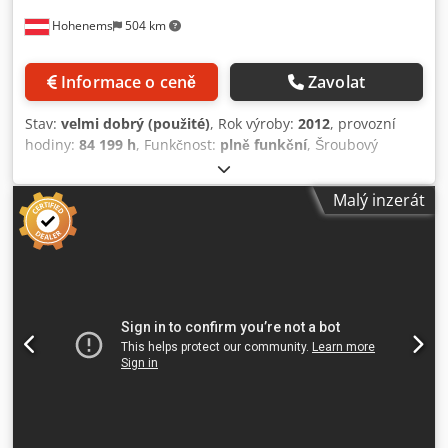
Hohenems
504 km
Informace o ceně
Zavolat
Stav:
velmi dobrý (použité)
, Rok výroby:
2012
, provozní
hodiny:
84 199 h
, Funkčnost:
plně funkční
, Šroubový
kompresor Atlas Copco GA55VSD. 55 kW, 13 bar, 10,30
m3/min, s integrovaným měničem. Csdpfsypl U Dsx Adrjrf
Malý inzerát