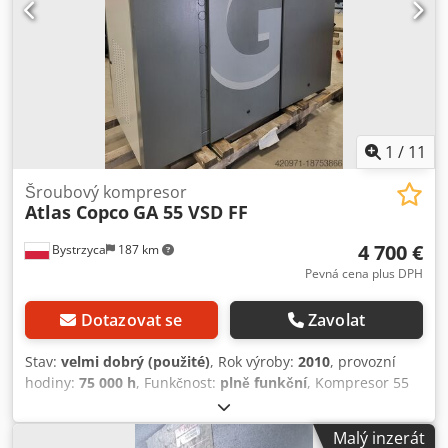
1
/
11
Šroubový kompresor
Atlas Copco
GA 55 VSD FF
4 700 €
Bystrzyca
187 km
Pevná cena plus DPH
Dotazovat se
Zavolat
Stav:
velmi dobrý (použité)
, Rok výroby:
2010
, provozní
hodiny:
75 000 h
, Funkčnost:
plně funkční
, Kompresor 55
kW s vestavěným sušičem a frekvenčním měničem. Velmi
dobrý stav. Po servisu. Záruka 3 měsíce. Crjdpev Rmmmofx
Malý inzerát
Adrof