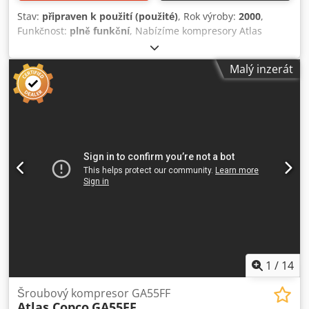
Stav:
připraven k použití (použité)
, Rok výroby:
2000
,
Funkčnost:
plně funkční
, Nabízíme kompresory Atlas
Copco TYP GA 55 Tlak 10 bar Cedpfx Ajwa Iz Asdrerf Výkon
motoru 55 kW Postaven v roce 2000 Kompresor s
Malý inzerát
dokumentací Vozíme také další kompresory od společností
Atlas Copco, Kaeser a Mahle
1
/
14
Šroubový kompresor GA55FF
Atlas Copco
GA55FF