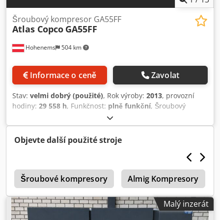
Šroubový kompresor GA55FF
Atlas Copco
GA55FF
Hohenems
504 km
Informace o ceně
Zavolat
Stav:
velmi dobrý (použité)
, Rok výroby:
2013
, provozní
hodiny:
29 558 h
, Funkčnost:
plně funkční
, Šroubový
kompresor Atlas Copco GA55FF Integrovaná sušička 55 kW
9,75 bar 8,94 m3/min Crodpezil Iijfx Adref Rok výroby: 2013
Provozní hodiny: 29 558
Objevte další použité stroje
y
Šroubové kompresory
Almig Kompresory
Malý inzerát