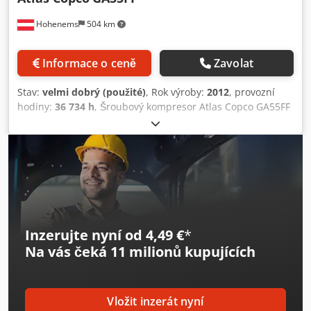
Hohenems
504 km
Informace o ceně
Zavolat
Stav:
velmi dobrý (použité)
, Rok výroby:
2012
, provozní
hodiny:
36 734 h
, Šroubový kompresor Atlas Copco GA55FF
Sušička je součástí 55 kW 9,80 bar 8,87 m3/min Rok výroby:
2012 Codpfjzphrwox Adrjrf Provozní hodiny: 36 734
Inzerujte nyní od 4,49 €
*
Na vás čeká
11 milionů kupujících
Vložit inzerát nyní