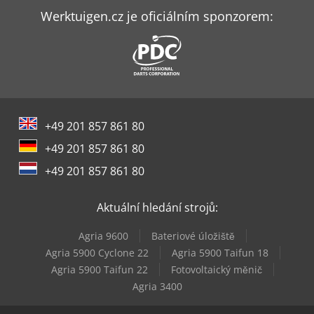
Atlas Copco Ga 5
Werktuigen.cz je oficiálním sponzorem:
Atlas Copco Ga 7
Atlas Copco Ga 75
Atlas Copco Ga 75 (+)
+49 201 857 861 80
Atlas Copco Ga 75 Vsd
+49 201 857 861 80
Atlas Copco Ga 90
+49 201 857 861 80
Atlas Copco Ga 90 Vsd
Aktuální hledání strojů:
Atlas Copco Ga 90 Vsd (+)
Agria 9600
Bateriové úložiště
Atlas Copco Lf 3
Agria 5900 Cyclone 22
Agria 5900 Taifun 18
Agria 5900 Taifun 22
Fotovoltaický měnič
Atlas Copco Xas
Agria 3400