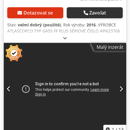
Dotazovat se
Zavolat
Stav:
velmi dobrý (použité)
, Rok výroby:
2016
, VÝROBCE
ATLASCOPCO TYP GA55 FF PLUS SÉRIOVÉ ČÍSLO API623768
ROK 2016 VÝKON (kW) 55 VÝKONNOST (m3/min) 10,44 TLAK
(bar) 8,25 PROVOZNÍ HODINY (SKUTEČNÉ/CELKOVÉ)
Malý inzerát
FREKVENČNÍ MĚNIČ ne INTEGROVANÝ SUŠIČ ano, R410a,
1,05 kg VÝMĚNNÍK ne Cjdpfx Adezmhtcersrf CHLAZENÍ
(VZDUCH/VODA) vzduch NÁDRŽ ne DOKUMENTACE ne
PŘIPOJENÍ 2 NOVÝ/POUŽITÝ POUŽITÝ
1
/
13