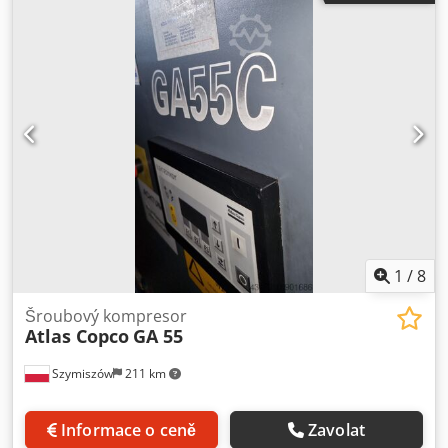
1
/
8
Šroubový kompresor
Atlas Copco
GA 55
Szymiszów
211 km
Informace o ceně
Zavolat