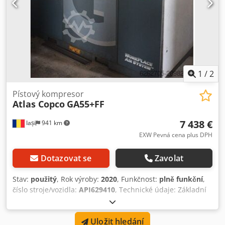
1
/
2
Pístový kompresor
Atlas Copco
GA55+FF
7 438 €
Iași
941 km
EXW Pevná cena plus DPH
Dotazovat se
Zavolat
Stav:
použitý
, Rok výroby:
2020
, Funkčnost:
plně funkční
,
číslo stroje/vozidla:
API629410
, Technické údaje: Základní
specifikace Atribut Hodnota Výkon motoru 55 kW (75 k)
Maximální pracovní tlak 7,5 bar Množství dodávaného
Uložit hledání
volného vzduchu (FAD) ~174,4 l/s (cca 369 CFM) Typ