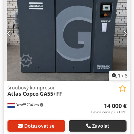
1
/
8
šroubový kompresor
Atlas Copco
GA55+FF
14 000 €
Best
734 km
Pevná cena plus DPH
Dotazovat se
Zavolat