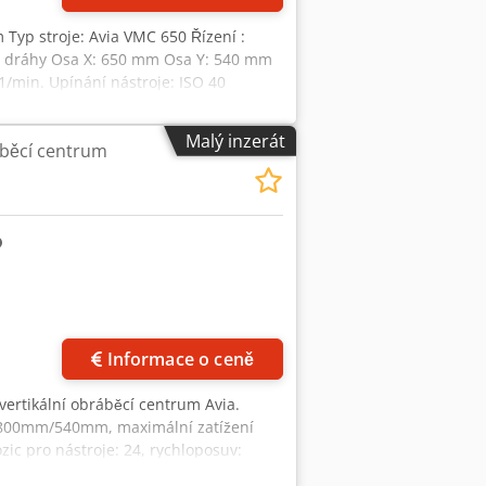
m Typ stroje: Avia VMC 650 Řízení :
é dráhy Osa X: 650 mm Osa Y: 540 mm
1/min. Upínání nástroje: ISO 40
Us Sorf Max. hmotnost obrobku: 700 kg
Malý inzerát
áběcí centrum
Informace o ceně
e vertikální obráběcí centrum Avia.
 800mm/540mm, maximální zatížení
zic pro nástroje: 24, rychloposuv:
Z: cca 2200mm/2600mm/2850mm,