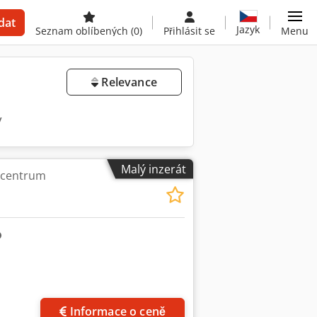
dat
Jazyk
Seznam oblíbených
(0)
Přihlásit se
Menu
Relevance
y
Malý inzerát
í centrum
Informace o ceně