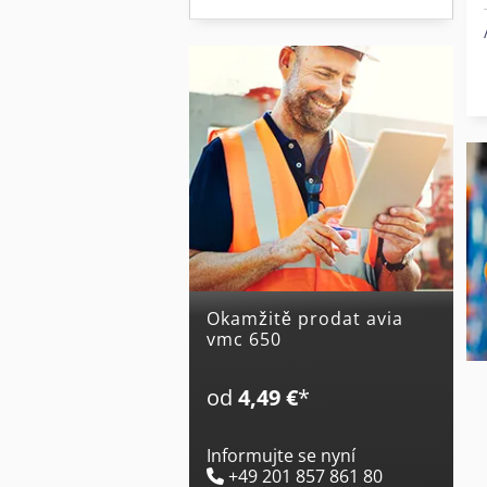
Okamžitě prodat avia
vmc 650
od
4,49 €
*
Informujte se nyní
+49 201 857 861 80