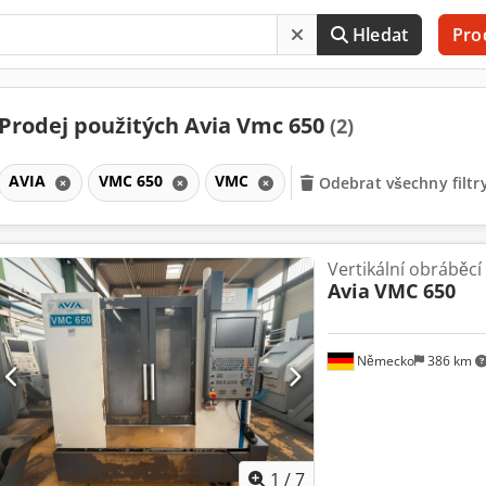
Hledat
Pro
Prodej použitých Avia Vmc 650
(2)
AVIA
VMC 650
VMC
Odebrat všechny filtr
Vertikální obráběc
Avia
VMC 650
Německo
386 km
1
/
7