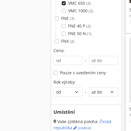
VMC 650
(2)
VMC 1000
(2)
FNE
(7)
FNE 40 P
(2)
FNE 50 N
(1)
FNX
(2)
Cena:
-
Pouze s uvedením ceny
Rok výroby:
-
Umístění
Vaše zjištěná poloha:
Česká
republika
(změnit)