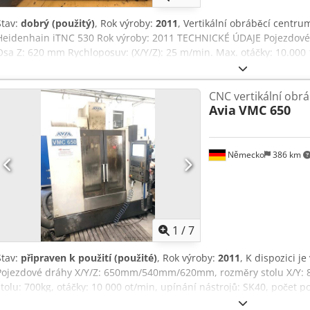
Stav:
dobrý (použitý)
, Rok výroby:
2011
, Vertikální obráběcí centru
Heidenhain iTNC 530 Rok výroby: 2011 TECHNICKÉ ÚDAJE Pojezdov
Osa Z: 620 mm Rychloposuv: (X/Y/Z): 25 m/min. Max. otáčky: 10.000 
Nástrojová místa: 24 Velikost stolu: 800 x 540 mm Cjdpfx Adezi Dz 
Charakteristika vybavení Dopravník třísek Elektrické ruční kolo
CNC vertikální obr
Avia
VMC 650
Německo
386 km
1
/
7
Stav:
připraven k použití (použité)
, Rok výroby:
2011
, K dispozici j
Pojezdové dráhy X/Y/Z: 650mm/540mm/620mm, rozměry stolu X/Y:
stolu: 700kg, otáčky: 10 000 ot/min, upínání nástrojů: SK40, počet po
25m/min, přesnost polohování: +/-0,005mm. Rozměry stroje X/Y/