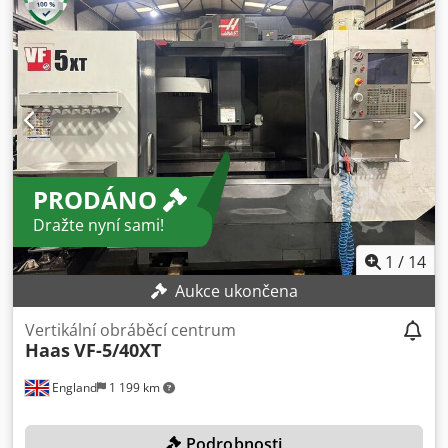
připojený a funkční – připravený k provozu, po výměně
šroubu osy X. Plexi kryty dveří a boční kryty byly vyměněny
za nové. Kalibrace byla provedena pomocí Renishaw
Ballbar, po důkladnějším nivelování a nastavení lze
dosáhnout ještě přesnějších výsledků. Stroj je možné
prohlédnout, vyzkoušet atd. Možnost nákupu s dopravou,
instalací, zaškolením, nivelací a konfigurací za příplatek.
Nakládka pro přepravu je v ceně stroje. Kužel vřetena
ISO40; zásobník na 40 nástrojů; chlazení přes vřeteno; tuhé
PRODÁNO
závitování; makra; šnekový dopravník třísek; orientace
vřetena. X 1524 mm, Y 660 mm, Z 635 mm – osa X je v sérii
Dražte nyní sami!
XT rozšířená. Chjdpfsy D Enhjx Afvsa
1
/
14
Aukce ukončena
Vertikální obráběcí centrum
Haas
VF-5/40XT
England
1 199 km
Podrobnosti