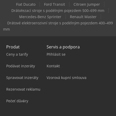
Fiat Ducato
Ford Transit
Citroen Jumper
Haas Vf-9/50
Drátořezací stroje s podélným pojezdem 500–699 mm
Mercedes-Benz Sprinter
Renault Master
Haas Vm-6
Drátové elektroerozivní stroje s podélným pojezdem 400–499
mm
Prodat
Servis a podpora
Ceny a tarify
Přihlásit se
Podávat inzeráty
Kontakt
Spravovat inzeráty
Vzorová kupní smlouva
Rezervovat reklamu
Pečeť důvěry