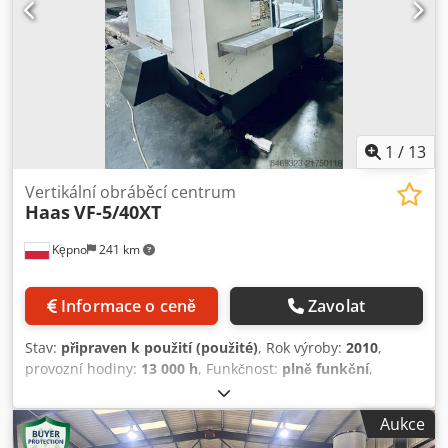
1
/
13
Vertikální obráběcí centrum
Haas
VF-5/40XT
Kępno
241 km
Informace o ceně
Zavolat
Stav:
připraven k použití (použité)
, Rok výroby:
2010
,
provozní hodiny:
13 000 h
, Funkčnost:
plně funkční
,
pojezdová dráha osy X:
1 524 mm
, pojezd osy Y:
660 mm
,
pojezd osy Z:
635 mm
, maximální otáčky vřetene:
8 000
Aukce
ot./min
, Frézka Haas VF5/40XT z konce roku 2010. Stroj je