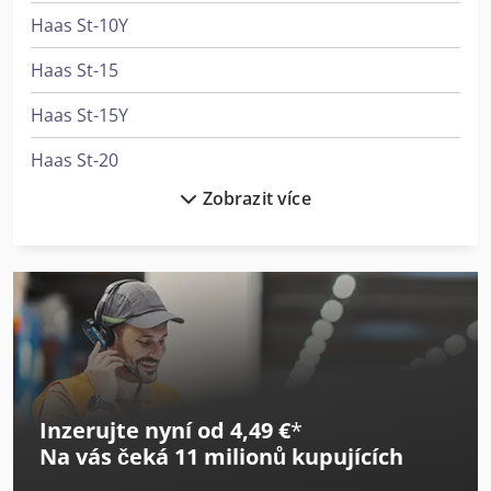
Haas St-10Y
Haas St-15
Haas St-15Y
Haas St-20
Zobrazit více
Haas St-20Y
Haas St-25
Haas St-40
Haas Tm-1
Haas Tr160
Inzerujte nyní od 4,49 €
*
Haas Umc-750Ss
Na vás čeká
11 milionů kupujících
Haas Vf-11/40