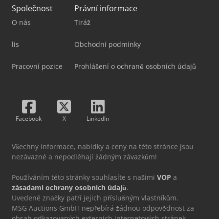
Společnost
Právní informace
O nás
Tiráž
lis
Obchodní podmínky
Pracovní pozice
Prohlášení o ochraně osobních údajů
Facebook
X
LinkedIn
Všechny informace, nabídky a ceny na této stránce jsou
nezávazné a nepodléhají žádným závazkům!
Používáním této stránky souhlasíte s našimi
VOP
a
zásadami ochrany osobních údajů
.
Uvedené značky patří jejich příslušným vlastníkům.
MSG Auctions GmbH nepřebírá žádnou odpovědnost za
obsah odkazovaných externích internetových stránek.