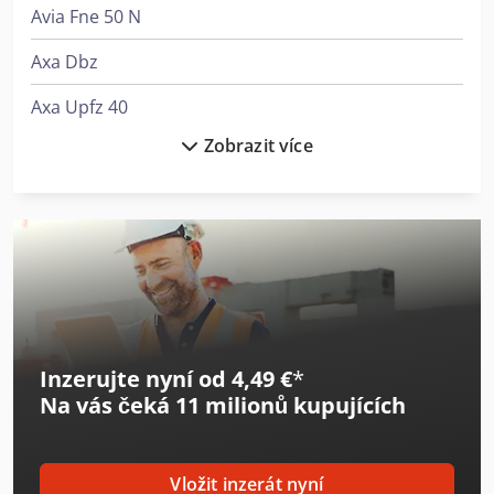
Avia Fne 50 N
Axa Dbz
Axa Upfz 40
Zobrazit více
Axa Vcc 50
Axa Vhc 3 - Xts
Axa Vpc 45 U
Felder Fbp 50
Haas Ec-400
Inzerujte nyní od 4,49 €
*
Haas Umc-500
Na vás čeká
11 milionů kupujících
Haas Vf-11/50
Haas Vf-3Yt/50
Vložit inzerát nyní