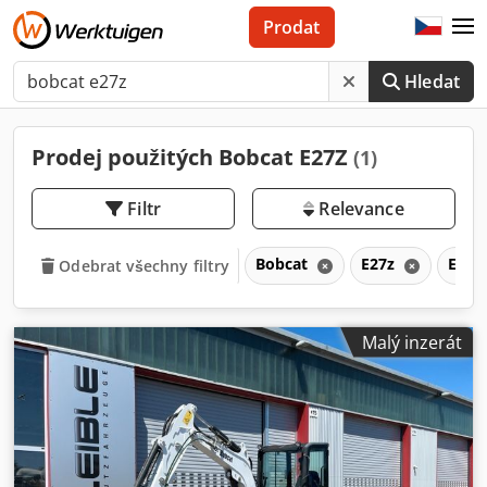
Prodat
Hledat
Prodej použitých Bobcat E27Z
(1)
Filtr
Relevance
Bobcat
E27z
E
Odebrat všechny filtry
Malý inzerát