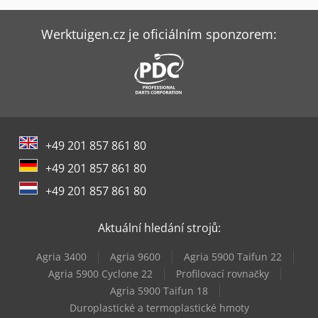
Bobcat S450
Bobcat S550
Werktuigen.cz je oficiálním sponzorem:
Bobcat S70
Bobcat S770
Bobcat T450
+49 201 857 861 80
Bobcat T590
+49 201 857 861 80
Bobcat Tl38.70Hf
+49 201 857 861 80
Caterpillar 216B3
Aktuální hledání strojů:
Caterpillar Cs64B
Agria 3400
Agria 9600
Agria 5900 Taifun 22
Jcb S2646E
Agria 5900 Cyclone 22
Profilovací rovnačky
Agria 5900 Taifun 18
Kubota U27-4 (Hi)
Duroplastické a termoplastické hmoty