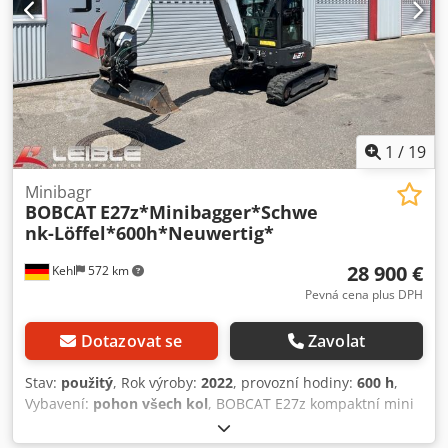
1
/
19
Minibagr
BOBCAT
E27z*Minibagger*Schwe
nk-Löffel*600h*Neuwertig*
28 900 €
Kehl
572 km
Pevná cena plus DPH
Dotazovat se
Zavolat
Stav:
použitý
, Rok výroby:
2022
, provozní hodiny:
600 h
,
Vybavení:
pohon všech kol
, BOBCAT E27z kompaktní mini
rýpadlo s krátkou zádí, s naklápěcí lopatou a
rychloupínačem FIN / PIN: B4B915343 Podvozek /