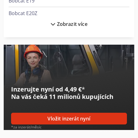
Bobcat E19
Bobcat E20Z
Zobrazit více
Bobcat E26
Bobcat E27
Bobcat E34
Bobcat E35Z
Bobcat E50
Inzerujte nyní od 4,49 €
*
Bobcat E55
Na vás čeká
11 milionů kupujících
Bobcat E62
Bobcat E85
Vložit inzerát nyní
Bobcat Palettengabel
*za inzerát/měsíc