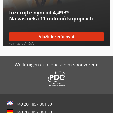
Inzerujte nyní od 4,49 €
*
Na vás čeká
11 milionů kupujících
Vložit inzerát nyní
*za inzerát/měsíc
Werktuigen.cz je oficiálním sponzorem:
+49 201 857 861 80
+49 201 857 861 80