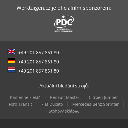
Bomar Proficut 275.230 Dg
Werktuigen.cz je oficiálním sponzorem:
Bomar Workline 410.280 Dg
Bomar Workline 410.280 Dgh
Bomar Workline 510.350 Dgh
+49 201 857 861 80
Felder Fbp 60
+49 201 857 861 80
Komatsu D61Px-15
+49 201 857 861 80
Komatsu Pc26Mr-5
Aktuální hledání strojů:
Komatsu Pc35Mr-3
Kamenné kleště
Renault Master
Citroen Jumper
Komatsu Pc35Mr-5
Ford Transit
Fiat Ducato
Mercedes-Benz Sprinter
Stohový sklápěč
Weiler E 60