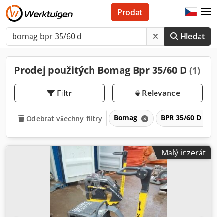
Prodat
Hledat
Prodej použitých Bomag Bpr 35/60 D
(1)
Filtr
Relevance
Bomag
BPR 35/60 D
Odebrat všechny filtry
Malý inzerát