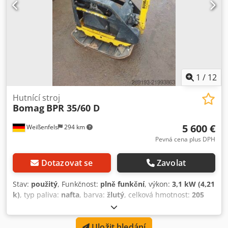
1
/
12
Hutnící stroj
Bomag
BPR 35/60 D
5 600 €
Weißenfels
294 km
Pevná cena plus DPH
Dotazovat se
Zavolat
Stav:
použitý
, Funkčnost:
plně funkční
, výkon:
3,1 kW (4,21
k)
, typ paliva:
nafta
, barva:
žlutý
, celková hmotnost:
205
kg
, Rok výroby:
2022
, číslo stroje/vozidla:
2476268
, Bomag
BPR 35/60 D Technické údaje: Rok výroby: 2022 Rozměry (D
Uložit hledání
x Š x V): 1,51 m x 0,60 m x 0,69 m Dedpfx Aey Uhpiencskr