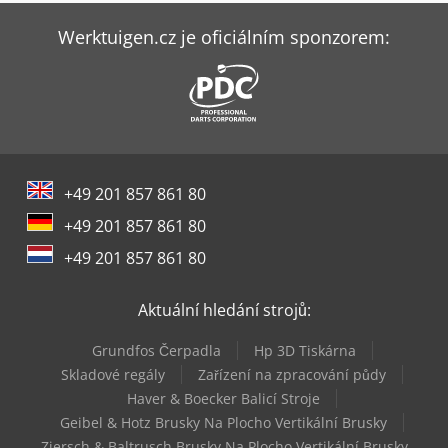
Hebrock F5
Werktuigen.cz je oficiálním sponzorem:
Holz-Her Accura 1556
Holzkraft Kso 200 F
Holzkraft Minimax Fs 41Es Tersa
+49 201 857 861 80
Holzkraft Str 32R
+49 201 857 861 80
Holzkraft Vps 2241 Vr Ed
+49 201 857 861 80
Holzkraft Vps 2251 Vr Ed
Aktuální hledání strojů:
Martin T45
Grundfos Čerpadla
Hp 3D Tiskárna
Ras Flexibend 73.40
Skladové regály
Zařízení na zpracování půdy
Haver & Boecker Balicí Stroje
Wood-Mizer Lt40
Geibel & Hotz Brusky Na Plocho Vertikální Brusky
Ziersch & Baltrusch Brusky Na Plocho Vertikální Brusky