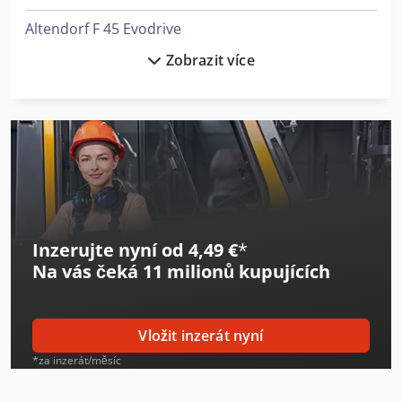
Altendorf F 45 Evodrive
Zobrazit více
Altendorf F 45 Prodrive
Altendorf F 90
Casati Z2000
Casati Z650
Ceetec P40
Inzerujte nyní od 4,49 €
*
Cehisa Flexy
Na vás čeká
11 milionů kupujících
Fabbri F240
Fabbri F28
Vložit inzerát nyní
Fabbri F350
*za inzerát/měsíc
Felder A 951 L