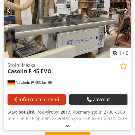
1
/
6
Stolní frézka
Casolin
F 45 EVO
Nattheim
400 km
Informace o ceně
Zavolat
Stav:
použitý
, Rok výroby:
2017
, Rozměry stolu: 2700 x 900
mm HSK 63 F upínání 2x vřeteno pro HSK 63 F upínání (30 +
40 mm) Sklon vřetena: -45° až +45° Užitná délka vřetena:
180 mm Pravý/levý chod 4-válcový posuv s motorickým