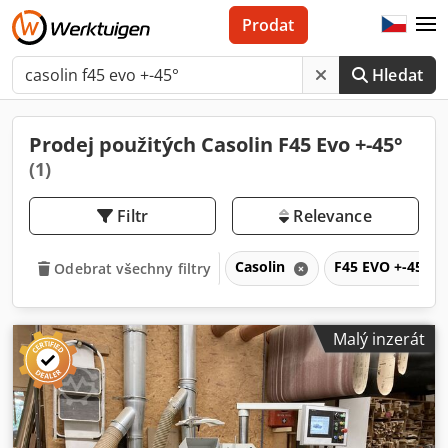
Prodat
Hledat
Prodej použitých Casolin F45 Evo +-45°
(1)
Filtr
Relevance
Casolin
F45 EVO +-45°
Odebrat všechny filtry
Malý inzerát