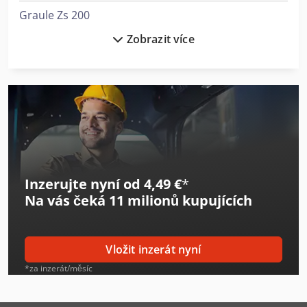
Graule Zs 200
Zobrazit více
Graule Zs 200 N
Graule Zs 85 Ns
Hitachi Zw220
Hitachi Zw220-6
Hitachi Zw310
Inzerujte nyní od 4,49 €
*
Hitachi Zw95-6
Na vás čeká
11 milionů kupujících
Hitachi Zx10U-6
Hitachi Zx140W-6
Vložit inzerát nyní
Hitachi Zx170W-6
*za inzerát/měsíc
Hitachi Zx19-6