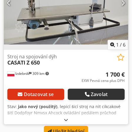
1
/
6
Stroj na spojování dýh
CASATI
Z 650
1 700 €
Izdebnik
309 km
EXW Pevná cena plus DPH
Dotazovat se
Zavolat
Stav:
jako nový (použitý)
, lepicí šicí stroj na nit cikcakové
šití Dodpfoyr Nmvsx Ahcock ovládání pedálem průchod
ramene 650 mm napájení 230V
Uložit hledání