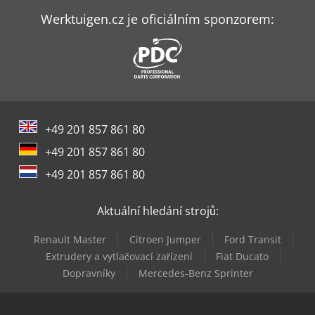
Hitachi Zx210-6
Werktuigen.cz je oficiálním sponzorem:
Hitachi Zx210Lc-6
Hitachi Zx55U-6
Holz-Her Tectra 6120 Classic
+49 201 857 861 80
Holz-Her Zentrex 6215 Power
+49 201 857 861 80
Jcb 525-60E
+49 201 857 861 80
Jcb S2646E
Aktuální hledání strojů:
Mbo Z6
Renault Master
Citroen Jumper
Ford Transit
Omec 650 M
Extrudery a vytlačovací zařízení
Fiat Ducato
Dopravníky
Mercedes-Benz Sprinter
Panhans 680/200