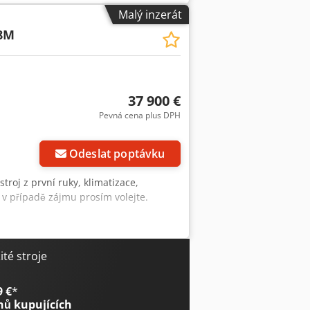
mní prodej! Zařízení pro rychlou
Malý inzerát
ana Tobiase Eberta.
8M
37 900 €
Pevná cena plus DPH
Odeslat poptávku
troj z první ruky, klimatizace,
, v případě zájmu prosím volejte.
té stroje
9 €
*
nů kupujících