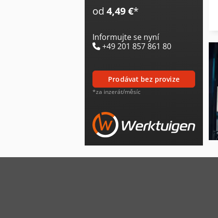
od
4,49 €
*
Informujte se nyní
+49 201 857 861 80
prodávat bez provize
*za inzerát/měsíc