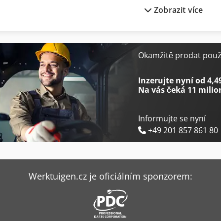
Zobrazit více
Caterpillar 3516B
Caterpillar 953
Caterpillar 352
Caterpillar 966M
Caterpillar 730
Caterpillar 972M
Okamžitě prodat použi
Caterpillar 906M
Caterpillar 972M Xe
Inzerujte nyní od 4,4
Na vás čeká
11 milio
Informujte se nyní
+49 201 857 861 80
Werktuigen.cz je oficiálním sponzorem: