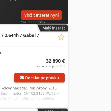
Vložit inzerát nyní
*za inzerát/měsíc
Malý inzerát
/ 2.644h / Gabel /
32 890 €
Pevná cena plus DPH
Odeslat poptávku
 kolový nakladač, rok výroby: 2015,
20 km/h, motor: CAT C3.3 [55 kW/75 k],
 vyžádání vám připravíme nabídku
ší informace najdete na našich
nací zařízení = Další informace = Pro