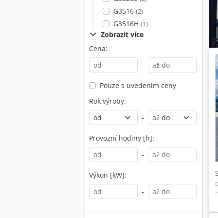
G3516
(2)
G3516H
(1)
Zobrazit více
Cena:
-
Pouze s uvedením ceny
Rok výroby:
-
Provozní hodiny [h]:
-
Výkon [kW]:
-