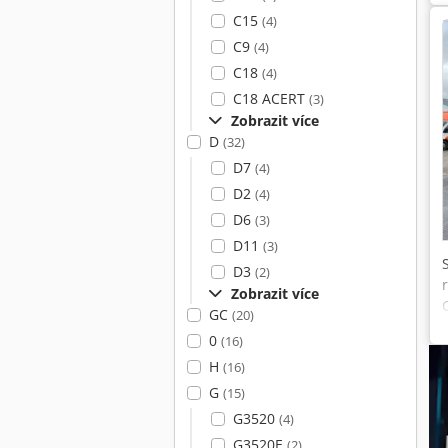
C15
(4)
C9
(4)
C18
(4)
C18 ACERT
(3)
Zobrazit více
D
(32)
D7
(4)
D2
(4)
D6
(3)
D11
(3)
D3
(2)
Zobrazit více
GC
(20)
0
(16)
H
(16)
G
(15)
G3520
(4)
G3520E
(2)