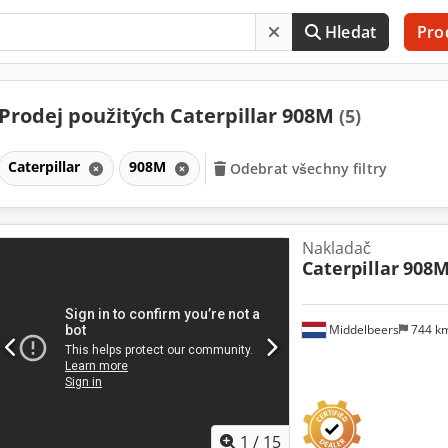
Hledat
Pro
Prodej použitých Caterpillar 908M
(5)
Caterpillar
908M
Odebrat všechny filtry
Nakladač
Caterpillar
908
Middelbeers
744 k
1
/
15