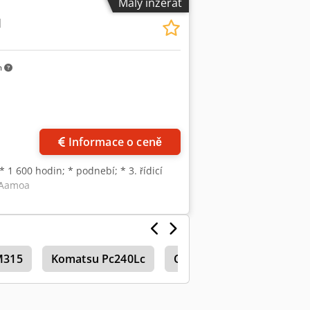
Malý inzerát
M
m
ků
Informace o ceně
* 1 600 hodin; * podnebí; * 3. řídicí
j Aamoa
 M315
Komatsu Pc240Lc
Caterpillar D5