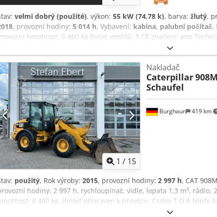
Stav:
velmi dobrý (použité)
, výkon:
55 kW (74,78 k)
, barva:
žlutý
, p
2018
, provozní hodiny:
5 014 h
, Vybavení:
kabina, palubní počítač
,
Provozní hmotnost: 6 460 kg Počet ventilů: 3 CE značení: ano Techn
Hsamoa Vizuální stav: velmi dobrý Cena: na vyžádání Sériové čísl
a výbava = - 3. ventil - Uzavřená kabina - Centrální mazání
Nakladač
Caterpillar
908M 
Schaufel
Burghaun
419 km
1
/
15
Stav:
použitý
, Rok výroby:
2015
, provozní hodiny:
2 997 h
, CAT 908M
provozní hodiny: 2 997 h, rychloupínač, vidle, lopata 1,3 m³, rádio,
hmotnost: 6 460 kg, ihned připraven k provozu. Csdoy T D A Njpfx
nabídku leasingu nebo financování. Pan Mihm (tel.) Vám ochotně po