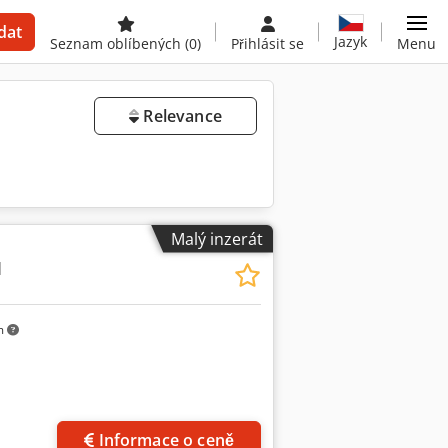
dat
Jazyk
Seznam oblíbených
(0)
Přihlásit se
Menu
Relevance
Malý inzerát
M
m
Informace o ceně