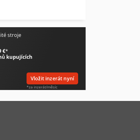
Caterpillar M320F
Caterpillar Mh3024
té stroje
9 €
*
nů kupujících
Vložit inzerát nyní
*za inzerát/měsíc