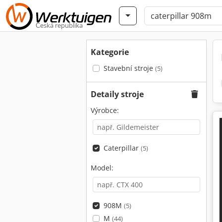
Česká republika
Kategorie
Stavební stroje
(5)
Detaily stroje
Výrobce:
Caterpillar
(5)
Model:
908M
(5)
M
(44)