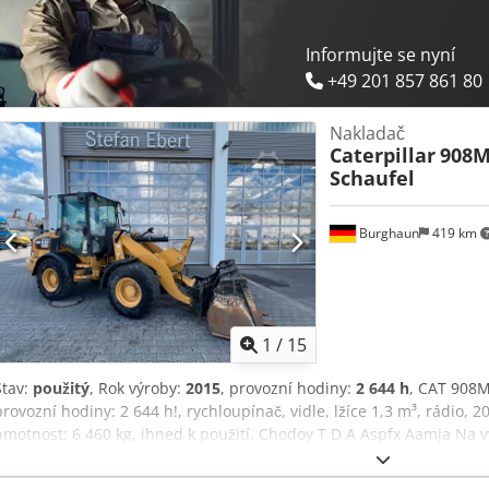
Informujte se nyní
+49 201 857 861 80
Nakladač
Caterpillar
908M 
Schaufel
Burghaun
419 km
1
/
15
Stav:
použitý
, Rok výroby:
2015
, provozní hodiny:
2 644 h
, CAT 908M
provozní hodiny: 2 644 h!, rychloupínač, vidle, lžíce 1,3 m³, rádio, 
hmotnost: 6 460 kg, ihned k použití. Chodoy T D A Aspfx Aamja Na
leasingu nebo financování. Pan Mihm (tel. ...) vám rád pomůže. Dal
webových stránkách. Změny a předchozí prodej vyhrazeny! Rychloupí