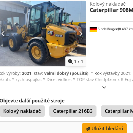
Kolový nakladač
více informací kontaktujte Tobias Ebert.
Caterpillar
908
Sindelfingen
487 k
Požádat o více
obráz
1
/
1
Rok výroby:
2021
, stav:
velmi dobrý (použité)
, * Rok výstavby 2021; 
okruh; * rychlospojka; * lžíce, vidlice; * TOP stav Chsdpfxomx R Eq
Objevte další použité stroje
Kolový nakladač
Caterpillar 216B3
Caterpillar
Uložit hledání