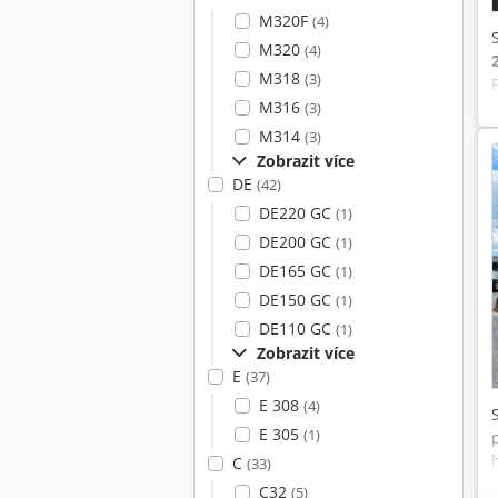
M320F
(4)
M320
(4)
M318
(3)
M316
(3)
M314
(3)
Zobrazit více
DE
(42)
DE220 GC
(1)
DE200 GC
(1)
DE165 GC
(1)
DE150 GC
(1)
DE110 GC
(1)
Zobrazit více
E
(37)
E 308
(4)
E 305
(1)
C
(33)
C32
(5)