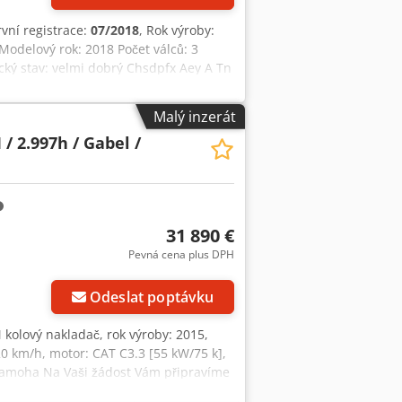
rvní registrace:
07/2018
, Rok výroby:
 Modelový rok: 2018 Počet válců: 3
ický stav: velmi dobrý Chsdpfx Aey A Tn
o: CAT0908MAH8803391 = Další možnosti
Malý inzerát
/ 2.997h / Gabel /
31 890 €
Pevná cena plus DPH
Odeslat poptávku
 kolový nakladač, rok výroby: 2015,
 20 km/h, motor: CAT C3.3 [55 kW/75 k],
 Aamoha Na Vaši žádost Vám připravíme
radí. Další informace naleznete na