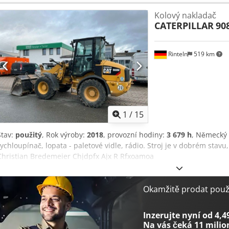
našich webových stránkách. Vyhrazujeme si právo na omyly a mezití
Kolový nakladač
výměnu nářadí = Další informace = Pro více informací kontaktujte p
CATERPILLAR
90
Rinteln
519 km
1
/
15
Stav:
použitý
, Rok výroby:
2018
, provozní hodiny:
3 679 h
, Německý s
rychloupínač, lopata - paletové vidle, rádio. Stroj je v dobrém stavu
Christian Bredemeier Chjdpfx Ajx R Rfxoamoa
Okamžitě prodat použi
Inzerujte nyní od 4,4
Na vás čeká
11 milio