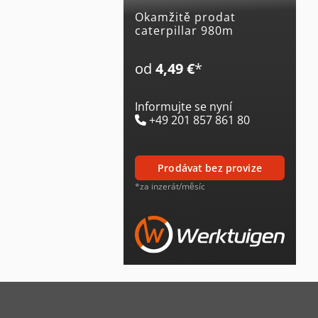
Okamžitě prodat
caterpillar 980m
od
4,49 €
*
Informujte se nyní
+49 201 857 861 80
prodávat bez provize
*za inzerát/měsíc