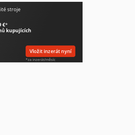
té stroje
9 €
*
nů kupujících
Vložit inzerát nyní
*za inzerát/měsíc