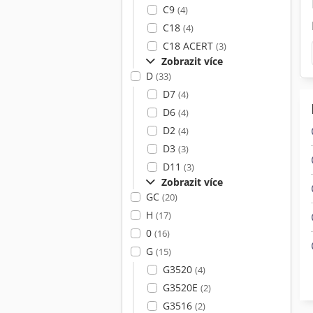
C9
(4)
C18
(4)
C18 ACERT
(3)
Zobrazit více
D
(33)
D7
(4)
D6
(4)
D2
(4)
D3
(3)
D11
(3)
Zobrazit více
GC
(20)
H
(17)
0
(16)
G
(15)
G3520
(4)
G3520E
(2)
G3516
(2)