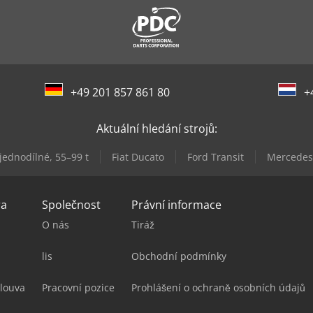
+49 201 857 861 80
+
Aktuální hledání strojů:
 jednodílné, 55–99 t
Fiat Ducato
Ford Transit
Mercedes
ra
Společnost
Právní informace
O nás
Tiráž
lis
Obchodní podmínky
louva
Pracovní pozice
Prohlášení o ochraně osobních údajů