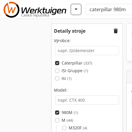
Česká republika
Detaily stroje
Výrobce:
Caterpillar
(337)
ISI Gruppe
(1)
Isi
(1)
Model:
980M
(1)
M
(44)
M320F
(4)