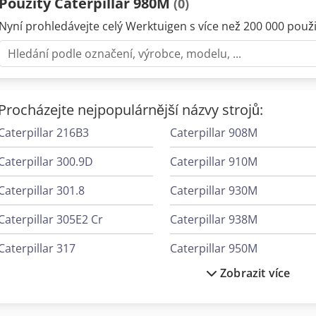
Použitý Caterpillar 980M
(0)
Nyní prohledávejte celý Werktuigen s více než 200 000 použit
Procházejte nejpopulárnější názvy strojů:
Caterpillar 216B3
Caterpillar 908M
Caterpillar 300.9D
Caterpillar 910M
Caterpillar 301.8
Caterpillar 930M
Caterpillar 305E2 Cr
Caterpillar 938M
Caterpillar 317
Caterpillar 950M
Zobrazit více
Caterpillar 326
Caterpillar 953
Caterpillar 735
Caterpillar 966M