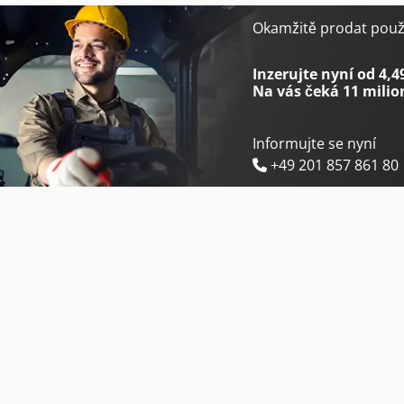
Caterpillar 906M
Caterpillar 966M Xe
Okamžitě prodat použi
Caterpillar 907M
Caterpillar 972M
Inzerujte nyní od 4,4
Na vás čeká
11 milio
Informujte se nyní
+49 201 857 861 80