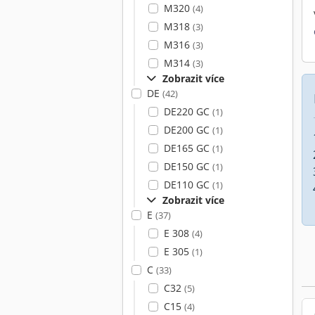
M320
(4)
M318
(3)
M316
(3)
M314
(3)
Zobrazit více
DE
(42)
DE220 GC
(1)
DE200 GC
(1)
DE165 GC
(1)
DE150 GC
(1)
DE110 GC
(1)
Zobrazit více
E
(37)
E 308
(4)
E 305
(1)
C
(33)
C32
(5)
C15
(4)