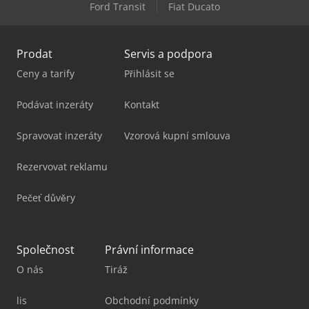
Ford Transit
Fiat Ducato
Ziersch & Baltrusch Brusky Na Plocho Vertikální Brusky
Prodat
Servis a podpora
Ceny a tarify
Přihlásit se
Podávat inzeráty
Kontakt
Spravovat inzeráty
Vzorová kupní smlouva
Rezervovat reklamu
Pečeť důvěry
Společnost
Právní informace
O nás
Tiráž
lis
Obchodní podmínky