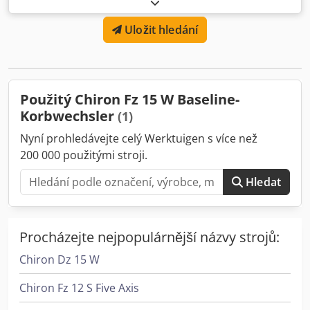
počítadle: 85 642 hodin celkový výkon stroje 30 KVA zdvih X
300 mm, zdvih Y 400 mm, zdvih Z 425 mm. otáčky vřetena
Uložit hledání
12000 ot/min rychlost pojezdu 60 m/min Codpfx Ajn D D
Nhslwsrf nástrojové nástavce SA40 K DISPOZICI JSOU 2
JEDNOTKY
Použitý Chiron Fz 15 W Baseline-
Korbwechsler
(1)
Nyní prohledávejte celý Werktuigen s více než
200 000 použitými stroji.
Hledat
Procházejte nejpopulárnější názvy strojů:
Chiron Dz 15 W
Chiron Fz 12 S Five Axis