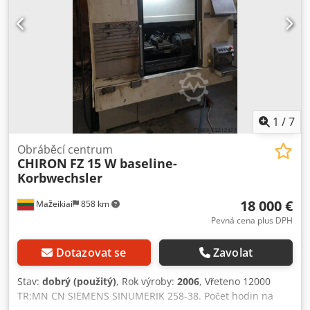
1
/
7
Obráběcí centrum
CHIRON
FZ 15 W baseline-
Korbwechsler
18 000 €
Mažeikiai
858 km
Pevná cena plus DPH
Dotazovat se
Zavolat
Stav:
dobrý (použitý)
, Rok výroby:
2006
, Vřeteno 12000
TR:MN CN SIEMENS SINUMERIK 258-38. Počet hodin na