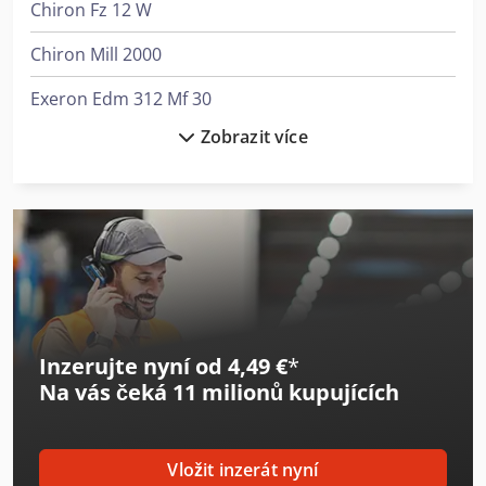
Chiron Fz 12 W
Chiron Mill 2000
Exeron Edm 312 Mf 30
Zobrazit více
Exeron Edm 313 Mf 30
Geibel & Hotz Brusky Na Plocho Vertikální Brusky
Gildemeister Ctx 420 Linear V6
Gildemeister Mf Twin 65
Gildemeister Nef 520
Inzerujte nyní od 4,49 €
*
Haas St-15
Na vás čeká
11 milionů kupujících
Haas Vf-3
Haas Vf-4
Vložit inzerát nyní