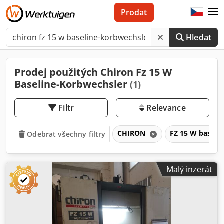
Prodat
Hledat
Prodej použitých Chiron Fz 15 W
Baseline-Korbwechsler
(1)
Filtr
Relevance
CHIRON
FZ 15 W baseli
Odebrat všechny filtry
Malý inzerát