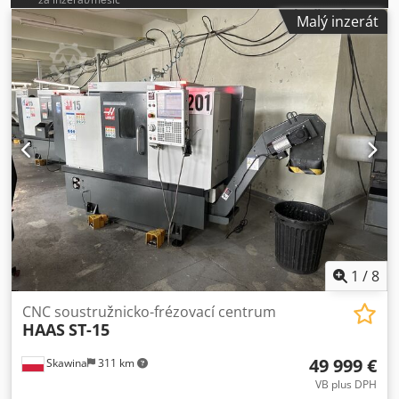
Malý inzerát
1
/
8
CNC soustružnicko-frézovací centrum
HAAS
ST-15
49 999 €
Skawina
311 km
VB plus DPH