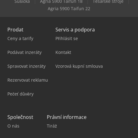
Sušička
Agria 5900 Taifun 18
Tesařské stroje
Agria 5900 Taifun 22
Haas Vm-3
Prodat
Servis a podpora
Ceny a tarify
Přihlásit se
Podávat inzeráty
Kontakt
Spravovat inzeráty
Vzorová kupní smlouva
Rezervovat reklamu
Pečeť důvěry
Společnost
Právní informace
O nás
Tiráž