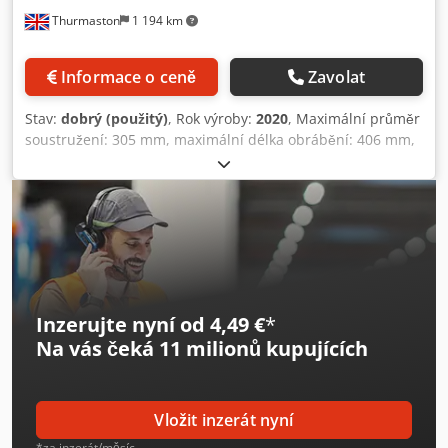
Specification Counter Spindle No Driven Tools No
Thurmaston
1 194 km
Informace o ceně
Zavolat
Stav:
dobrý (použitý)
, Rok výroby:
2020
, Maximální průměr
soustružení: 305 mm, maximální délka obrábění: 406 mm,
kapacita podávání tyčí: 63,5 mm, otáčky vřetena: 4000
ot./min, motor vřetena: 20 HP, revolverová hlava se 12
pozicemi, chlazení a dopravník třísek, tříčelisťové sklíčidlo,
nástrojový měřič. Dkodpfx Ahozg Edljbsr
Inzerujte nyní od 4,49 €
*
Na vás čeká
11 milionů kupujících
Vložit inzerát nyní
*za inzerát/měsíc