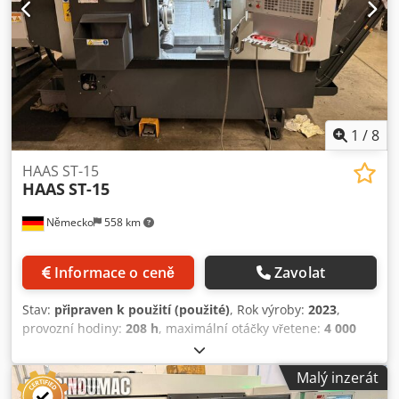
1
/
8
HAAS ST-15
HAAS
ST-15
Německo
558 km
Informace o ceně
Zavolat
Stav:
připraven k použití (použité)
, Rok výroby:
2023
,
provozní hodiny:
208 h
, maximální otáčky vřetene:
4 000
ot./min
, pojezdová dráha osy X:
200 mm
, pojezd osy Z:
406
mm
, počet os:
2
, Horizontální soustruh vyrobený v roce
Malý inzerát
2023. Tento stroj HAAS ST-15 má maximální otáčky vřetena